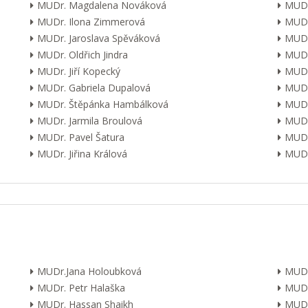
MUDr. Magdalena Nováková
MUDr
MUDr. Ilona Zimmerová
MUDr
MUDr. Jaroslava Spěváková
MUDr
MUDr. Oldřich Jindra
MUDr
MUDr. Jiří Kopecký
MUDr
MUDr. Gabriela Dupalová
MUDr.
MUDr. Štěpánka Hambálková
MUDr.
MUDr. Jarmila Broulová
MUDr
MUDr. Pavel Šatura
MUDr
MUDr. Jiřina Králová
MUDr.
MUDr.Jana Holoubková
MUDr
MUDr. Petr Halaška
MUDr
MUDr. Hassan Shaikh
MUDr.