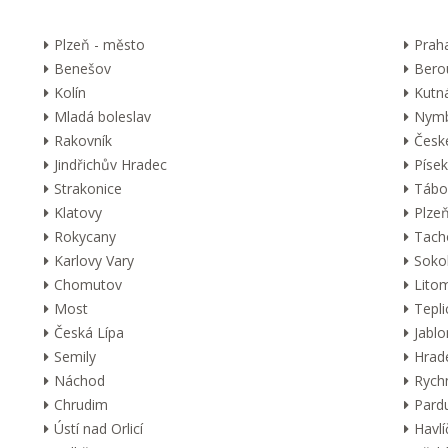
Plzeň - město
Prah
Benešov
Bero
Kolín
Kutn
Mladá boleslav
Nymb
Rakovník
Česk
Jindřichův Hradec
Písek
Strakonice
Tábo
Klatovy
Plzeň
Rokycany
Tach
Karlovy Vary
Soko
Chomutov
Lito
Most
Tepli
Česká Lípa
Jabl
Semily
Hrad
Náchod
Rych
Chrudim
Pard
Ústí nad Orlicí
Havl