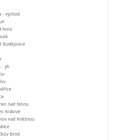
a - východ
un
á hora
urk
é Budějovice
r
 - jih
ov
lov
měřice
ce
onec nad Nisou
ec Králové
nov nad Kněžnou
ubice
íčkův Brod