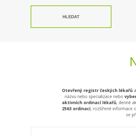
HLEDAT
N
Otevřený registr českých lékařů
a
názvu nebo specializace nebo
vyber
aktivních ordinací lékařů
, denně ak
2563 ordinací
, rozšířené informace o
se p