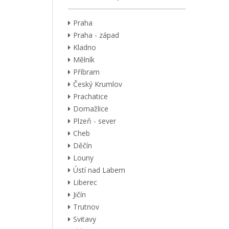
Praha
Praha - západ
Kladno
Mělník
Příbram
Český Krumlov
Prachatice
Domažlice
Plzeň - sever
Cheb
Děčín
Louny
Ústí nad Labem
Liberec
Jičín
Trutnov
Svitavy