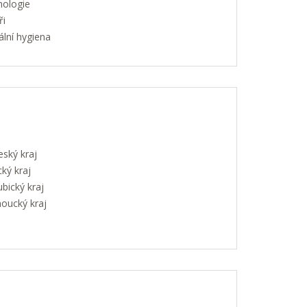
hologie
ři
lní hygiena
eský kraj
ký kraj
bický kraj
oucký kraj