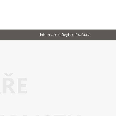
Informace o RegistrLékařů.cz
AŘE