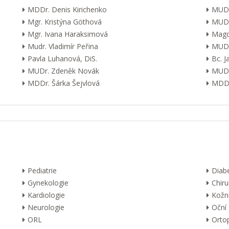
MDDr. Denis Kirichenko
MUDr
Mgr. Kristýna Göthová
MUDr
Mgr. Ivana Haraksimová
Magd
Mudr. Vladimír Peřina
MUDr
Pavla Luhanová, DiS.
Bc. 
MUDr. Zdeněk Novák
MUDr
MDDr. Šárka Šejvlová
MDDr
Pediatrie
Diab
Gynekologie
Chiru
Kardiologie
Kožn
Neurologie
Oční
ORL
Orto