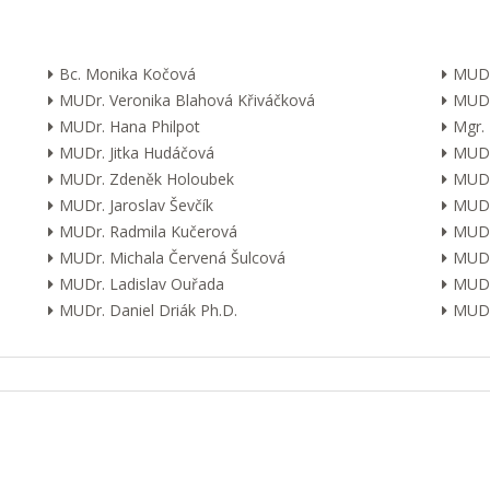
Bc. Monika Kočová
MUDr
MUDr. Veronika Blahová Křiváčková
MUDr
MUDr. Hana Philpot
Mgr.
MUDr. Jitka Hudáčová
MUDr.
MUDr. Zdeněk Holoubek
MUDr
MUDr. Jaroslav Ševčík
MUDr
MUDr. Radmila Kučerová
MUDr.
MUDr. Michala Červená Šulcová
MUDr.
MUDr. Ladislav Ouřada
MUDr
MUDr. Daniel Driák Ph.D.
MUDr