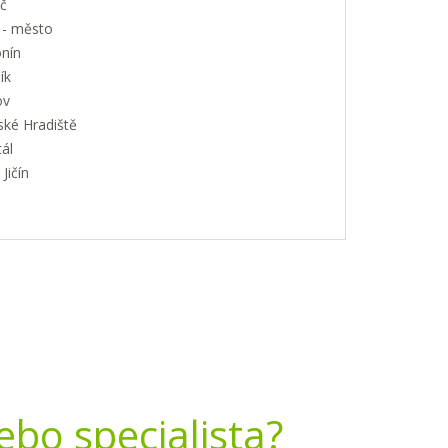
č
 - město
nín
ík
ov
ské Hradiště
ál
Jičín
nebo specialista?