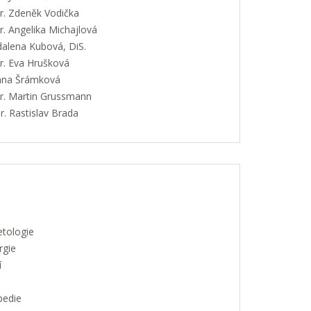
. Zdeněk Vodička
. Angelika Michajlová
alena Kubová, DiS.
. Eva Hrušková
Jana Šrámková
. Martin Grussmann
. Rastislav Brada
etologie
rgie
í
pedie