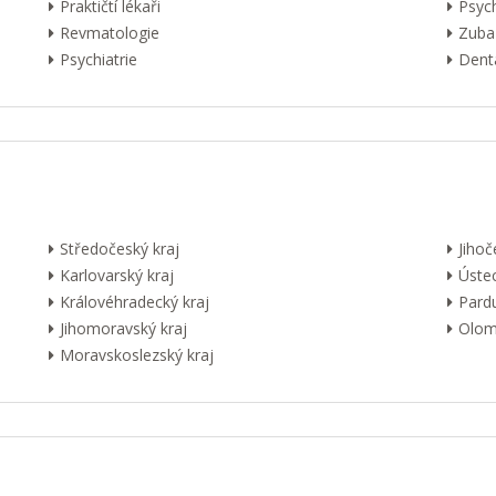
Praktičtí lékaři
Psyc
Revmatologie
Zuba
Psychiatrie
Dentá
Středočeský kraj
Jihoč
Karlovarský kraj
Ústec
Královéhradecký kraj
Pardu
Jihomoravský kraj
Olom
Moravskoslezský kraj