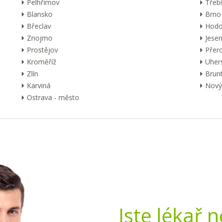
Pelhřimov
Třebí
Blansko
Brno
Břeclav
Hodo
Znojmo
Jesen
Prostějov
Přer
Kroměříž
Uher
Zlín
Brunt
Karviná
Nový 
Ostrava - město
Jste lékař 