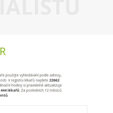
IALISTU
ČR
kaře použijte vyhledávání podle adresy,
sti. V registru lékařů najdete
22662
nační hodiny si pravidelně aktualizuje
1444 lékařů
. Za posledních 12 měsíců
entů
.