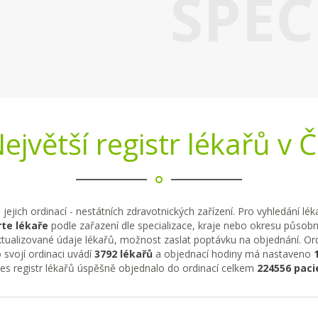
SPEC
ejvětší registr lékařů v 
 jejich ordinací - nestátních zdravotnických zařízení. Pro vyhledání lé
te lékaře
podle zařazení dle specializace, kraje nebo okresu působno
tualizované údaje lékařů, možnost zaslat poptávku na objednání. Ordi
 svojí ordinaci uvádí
3792 lékařů
a objednací hodiny má nastaveno
řes registr lékařů úspěšně objednalo do ordinací celkem
224556 paci