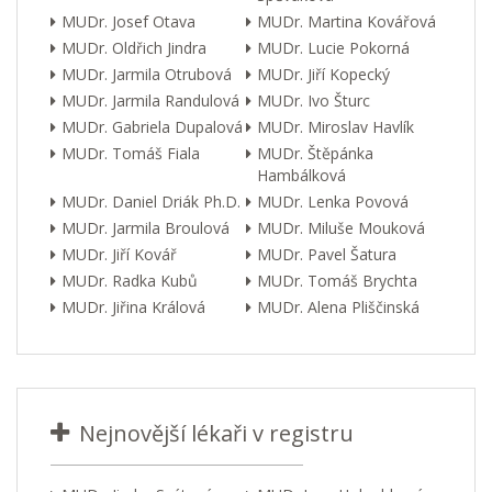
MUDr. Josef Otava
MUDr. Martina Kovářová
MUDr. Oldřich Jindra
MUDr. Lucie Pokorná
MUDr. Jarmila Otrubová
MUDr. Jiří Kopecký
MUDr. Jarmila Randulová
MUDr. Ivo Šturc
MUDr. Gabriela Dupalová
MUDr. Miroslav Havlík
MUDr. Tomáš Fiala
MUDr. Štěpánka
Hambálková
MUDr. Daniel Driák Ph.D.
MUDr. Lenka Povová
MUDr. Jarmila Broulová
MUDr. Miluše Mouková
MUDr. Jiří Kovář
MUDr. Pavel Šatura
MUDr. Radka Kubů
MUDr. Tomáš Brychta
MUDr. Jiřina Králová
MUDr. Alena Pliščinská
Nejnovější lékaři v registru