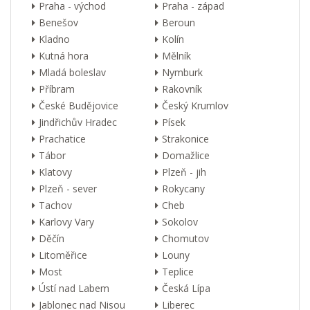
Praha - východ
Praha - západ
Benešov
Beroun
Kladno
Kolín
Kutná hora
Mělník
Mladá boleslav
Nymburk
Příbram
Rakovník
České Budějovice
Český Krumlov
Jindřichův Hradec
Písek
Prachatice
Strakonice
Tábor
Domažlice
Klatovy
Plzeň - jih
Plzeň - sever
Rokycany
Tachov
Cheb
Karlovy Vary
Sokolov
Děčín
Chomutov
Litoměřice
Louny
Most
Teplice
Ústí nad Labem
Česká Lípa
Jablonec nad Nisou
Liberec