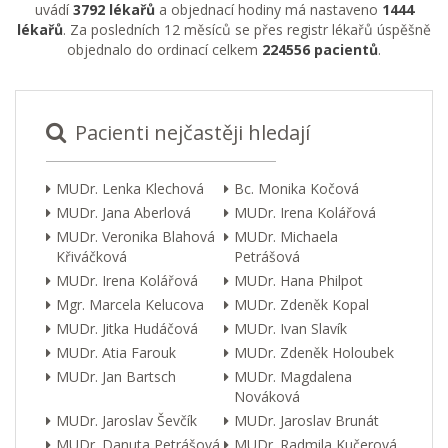
uvádí
3792 lékařů
a objednací hodiny má nastaveno
1444
lékařů
. Za posledních 12 měsíců se přes registr lékařů úspěšně
objednalo do ordinací celkem
224556 pacientů
.
Pacienti nejčastěji hledají
MUDr. Lenka Klechová
Bc. Monika Kočová
MUDr. Jana Aberlová
MUDr. Irena Kolářová
MUDr. Veronika Blahová
MUDr. Michaela
Křiváčková
Petrášová
MUDr. Irena Kolářová
MUDr. Hana Philpot
Mgr. Marcela Kelucova
MUDr. Zdeněk Kopal
MUDr. Jitka Hudáčová
MUDr. Ivan Slavík
MUDr. Atia Farouk
MUDr. Zdeněk Holoubek
MUDr. Jan Bartsch
MUDr. Magdalena
Nováková
MUDr. Jaroslav Ševčík
MUDr. Jaroslav Brunát
MUDr. Danuta Petrášová
MUDr. Radmila Kučerová