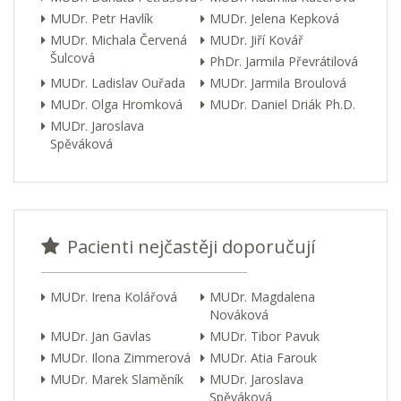
MUDr. Petr Havlík
MUDr. Jelena Kepková
MUDr. Michala Červená
MUDr. Jiří Kovář
Šulcová
PhDr. Jarmila Převrátilová
MUDr. Ladislav Ouřada
MUDr. Jarmila Broulová
MUDr. Olga Hromková
MUDr. Daniel Driák Ph.D.
MUDr. Jaroslava
Spěváková
Pacienti nejčastěji doporučují
MUDr. Irena Kolářová
MUDr. Magdalena
Nováková
MUDr. Jan Gavlas
MUDr. Tibor Pavuk
MUDr. Ilona Zimmerová
MUDr. Atia Farouk
MUDr. Marek Slaměník
MUDr. Jaroslava
Spěváková