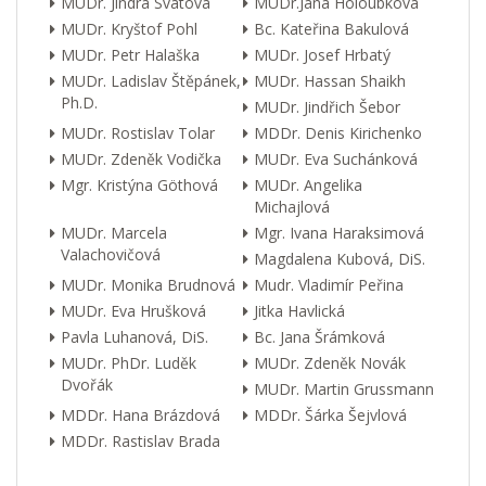
MUDr. Jindra Svátová
MUDr.Jana Holoubková
MUDr. Kryštof Pohl
Bc. Kateřina Bakulová
MUDr. Petr Halaška
MUDr. Josef Hrbatý
MUDr. Ladislav Štěpánek,
MUDr. Hassan Shaikh
Ph.D.
MUDr. Jindřich Šebor
MUDr. Rostislav Tolar
MDDr. Denis Kirichenko
MUDr. Zdeněk Vodička
MUDr. Eva Suchánková
Mgr. Kristýna Göthová
MUDr. Angelika
Michajlová
MUDr. Marcela
Mgr. Ivana Haraksimová
Valachovičová
Magdalena Kubová, DiS.
MUDr. Monika Brudnová
Mudr. Vladimír Peřina
MUDr. Eva Hrušková
Jitka Havlická
Pavla Luhanová, DiS.
Bc. Jana Šrámková
MUDr. PhDr. Luděk
MUDr. Zdeněk Novák
Dvořák
MUDr. Martin Grussmann
MDDr. Hana Brázdová
MDDr. Šárka Šejvlová
MDDr. Rastislav Brada