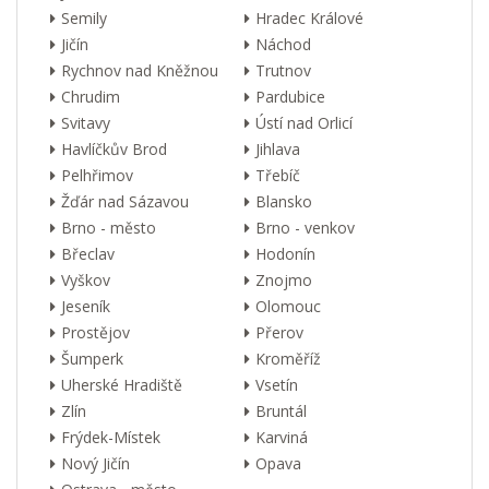
Semily
Hradec Králové
Jičín
Náchod
Rychnov nad Kněžnou
Trutnov
Chrudim
Pardubice
Svitavy
Ústí nad Orlicí
Havlíčkův Brod
Jihlava
Pelhřimov
Třebíč
Žďár nad Sázavou
Blansko
Brno - město
Brno - venkov
Břeclav
Hodonín
Vyškov
Znojmo
Jeseník
Olomouc
Prostějov
Přerov
Šumperk
Kroměříž
Uherské Hradiště
Vsetín
Zlín
Bruntál
Frýdek-Místek
Karviná
Nový Jičín
Opava