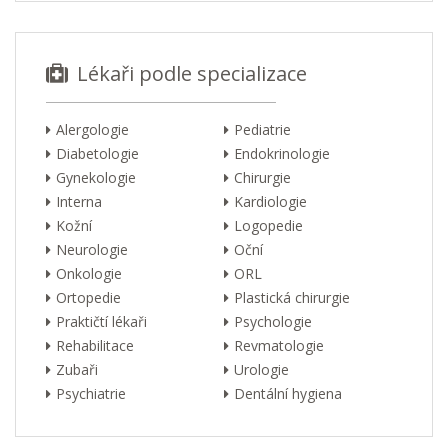
Lékaři podle specializace
Alergologie
Pediatrie
Diabetologie
Endokrinologie
Gynekologie
Chirurgie
Interna
Kardiologie
Kožní
Logopedie
Neurologie
Oční
Onkologie
ORL
Ortopedie
Plastická chirurgie
Praktičtí lékaři
Psychologie
Rehabilitace
Revmatologie
Zubaři
Urologie
Psychiatrie
Dentální hygiena