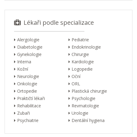
Lékaři podle specializace
Alergologie
Pediatrie
Diabetologie
Endokrinologie
Gynekologie
Chirurgie
Interna
Kardiologie
Kožní
Logopedie
Neurologie
Oční
Onkologie
ORL
Ortopedie
Plastická chirurgie
Praktičtí lékaři
Psychologie
Rehabilitace
Revmatologie
Zubaři
Urologie
Psychiatrie
Dentální hygiena