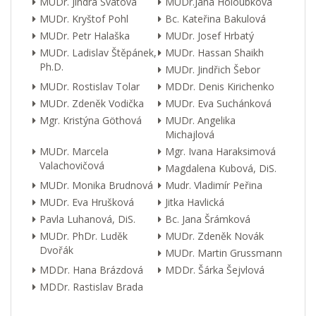
MUDr. Jindra Svátová
MUDr.Jana Holoubková
MUDr. Kryštof Pohl
Bc. Kateřina Bakulová
MUDr. Petr Halaška
MUDr. Josef Hrbatý
MUDr. Ladislav Štěpánek,
MUDr. Hassan Shaikh
Ph.D.
MUDr. Jindřich Šebor
MUDr. Rostislav Tolar
MDDr. Denis Kirichenko
MUDr. Zdeněk Vodička
MUDr. Eva Suchánková
Mgr. Kristýna Göthová
MUDr. Angelika
Michajlová
MUDr. Marcela
Mgr. Ivana Haraksimová
Valachovičová
Magdalena Kubová, DiS.
MUDr. Monika Brudnová
Mudr. Vladimír Peřina
MUDr. Eva Hrušková
Jitka Havlická
Pavla Luhanová, DiS.
Bc. Jana Šrámková
MUDr. PhDr. Luděk
MUDr. Zdeněk Novák
Dvořák
MUDr. Martin Grussmann
MDDr. Hana Brázdová
MDDr. Šárka Šejvlová
MDDr. Rastislav Brada