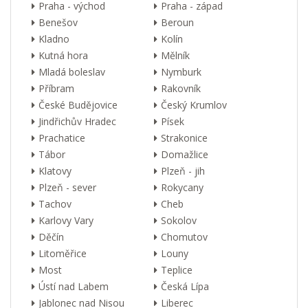
Praha - východ
Praha - západ
Benešov
Beroun
Kladno
Kolín
Kutná hora
Mělník
Mladá boleslav
Nymburk
Příbram
Rakovník
České Budějovice
Český Krumlov
Jindřichův Hradec
Písek
Prachatice
Strakonice
Tábor
Domažlice
Klatovy
Plzeň - jih
Plzeň - sever
Rokycany
Tachov
Cheb
Karlovy Vary
Sokolov
Děčín
Chomutov
Litoměřice
Louny
Most
Teplice
Ústí nad Labem
Česká Lípa
Jablonec nad Nisou
Liberec