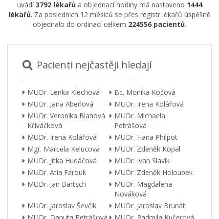
uvádí
3792 lékařů
a objednací hodiny má nastaveno
1444
lékařů
. Za posledních 12 měsíců se přes registr lékařů úspěšně
objednalo do ordinací celkem
224556 pacientů
.
Pacienti nejčastěji hledají
MUDr. Lenka Klechová
Bc. Monika Kočová
MUDr. Jana Aberlová
MUDr. Irena Kolářová
MUDr. Veronika Blahová
MUDr. Michaela
Křiváčková
Petrášová
MUDr. Irena Kolářová
MUDr. Hana Philpot
Mgr. Marcela Kelucova
MUDr. Zdeněk Kopal
MUDr. Jitka Hudáčová
MUDr. Ivan Slavík
MUDr. Atia Farouk
MUDr. Zdeněk Holoubek
MUDr. Jan Bartsch
MUDr. Magdalena
Nováková
MUDr. Jaroslav Ševčík
MUDr. Jaroslav Brunát
MUDr. Danuta Petrášová
MUDr. Radmila Kučerová