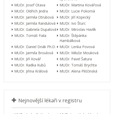
MUDr. Josef Otava
MUDr. Martina Kovářová
MUDr. Oldřich Jindra
MUDr. Lucie Pokorná
MUDr. Jarmila Otrubová
MUDr. Jiří Kopecký
MUDr. Jarmila Randulová
MUDr. Ivo Šturc
MUDr. Gabriela Dupalová
MUDr. Miroslav Havlík
MUDr. Tomáš Fiala
MUDr. Štěpánka
Hambálková
MUDr. Daniel Driák Ph.D.
MUDr. Lenka Povová
MUDr. Jarmila Broulová
MUDr. Miluše Mouková
MUDr. Jiří Kovář
MUDr. Pavel Šatura
MUDr. Radka Kubů
MUDr. Tomáš Brychta
MUDr. Jiřina Králová
MUDr. Alena Pliščinská
Nejnovější lékaři v registru