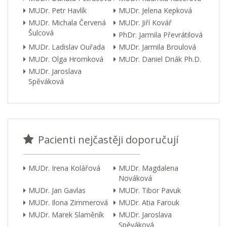
MUDr. Petr Havlík
MUDr. Jelena Kepková
MUDr. Michala Červená
MUDr. Jiří Kovář
Šulcová
PhDr. Jarmila Převrátilová
MUDr. Ladislav Ouřada
MUDr. Jarmila Broulová
MUDr. Olga Hromková
MUDr. Daniel Driák Ph.D.
MUDr. Jaroslava
Spěváková
Pacienti nejčastěji doporučují
MUDr. Irena Kolářová
MUDr. Magdalena
Nováková
MUDr. Jan Gavlas
MUDr. Tibor Pavuk
MUDr. Ilona Zimmerová
MUDr. Atia Farouk
MUDr. Marek Slaměník
MUDr. Jaroslava
Spěváková