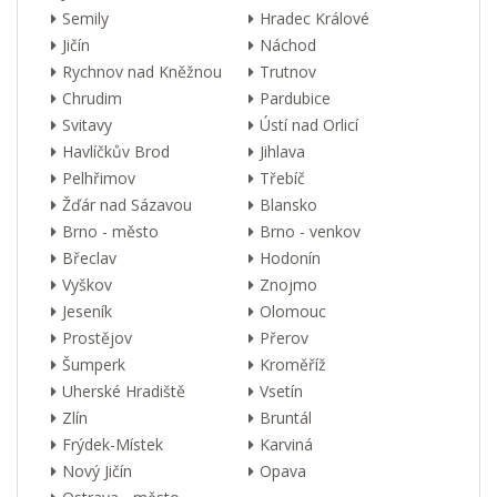
Semily
Hradec Králové
Jičín
Náchod
Rychnov nad Kněžnou
Trutnov
Chrudim
Pardubice
Svitavy
Ústí nad Orlicí
Havlíčkův Brod
Jihlava
Pelhřimov
Třebíč
Žďár nad Sázavou
Blansko
Brno - město
Brno - venkov
Břeclav
Hodonín
Vyškov
Znojmo
Jeseník
Olomouc
Prostějov
Přerov
Šumperk
Kroměříž
Uherské Hradiště
Vsetín
Zlín
Bruntál
Frýdek-Místek
Karviná
Nový Jičín
Opava