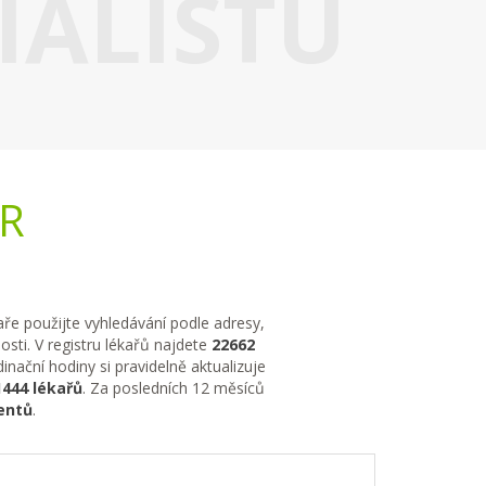
IALISTU
ČR
kaře použijte vyhledávání podle adresy,
sti. V registru lékařů najdete
22662
nační hodiny si pravidelně aktualizuje
1444 lékařů
. Za posledních 12 měsíců
entů
.