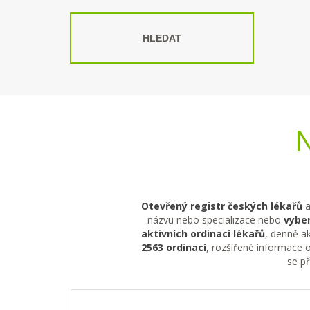
HLEDAT
N
Otevřený registr českých lékařů
a
názvu nebo specializace nebo
vyber
aktivních ordinací lékařů
, denně ak
2563 ordinací
, rozšířené informace o
se p