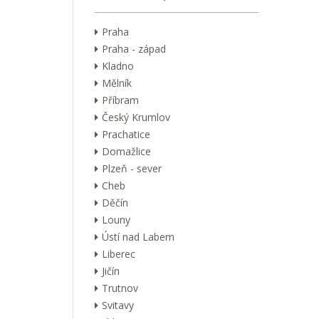
Praha
Praha - západ
Kladno
Mělník
Příbram
Český Krumlov
Prachatice
Domažlice
Plzeň - sever
Cheb
Děčín
Louny
Ústí nad Labem
Liberec
Jičín
Trutnov
Svitavy