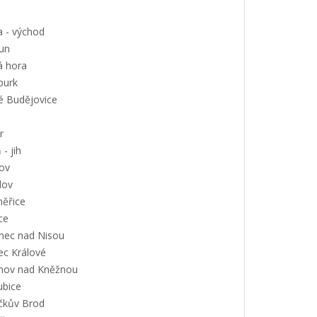
a - východ
un
á hora
urk
é Budějovice
r
 - jih
ov
lov
měřice
ce
onec nad Nisou
ec Králové
nov nad Kněžnou
ubice
íčkův Brod