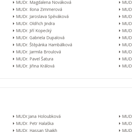
MUDr. Magdalena Nováková
MUDr
MUDr. Ilona Zimmerová
MUDr
MUDr. Jaroslava Spěváková
MUDr
MUDr. Oldřich Jindra
MUDr
MUDr. Jiří Kopecký
MUDr
MUDr. Gabriela Dupalová
MUDr.
MUDr. Štěpánka Hambálková
MUDr.
MUDr. Jarmila Broulová
MUDr
MUDr. Pavel Šatura
MUDr
MUDr. Jiřina Králová
MUDr.
MUDr.Jana Holoubková
MUDr
MUDr. Petr Halaška
MUDr
MUDr. Hassan Shaikh
MUDr.