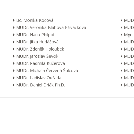
Bc. Monika Kočová
MUDr
MUDr. Veronika Blahová Křiváčková
MUDr
MUDr. Hana Philpot
Mgr.
MUDr. Jitka Hudáčová
MUDr.
MUDr. Zdeněk Holoubek
MUDr
MUDr. Jaroslav Ševčík
MUDr
MUDr. Radmila Kučerová
MUDr.
MUDr. Michala Červená Šulcová
MUDr.
MUDr. Ladislav Ouřada
MUDr
MUDr. Daniel Driák Ph.D.
MUDr