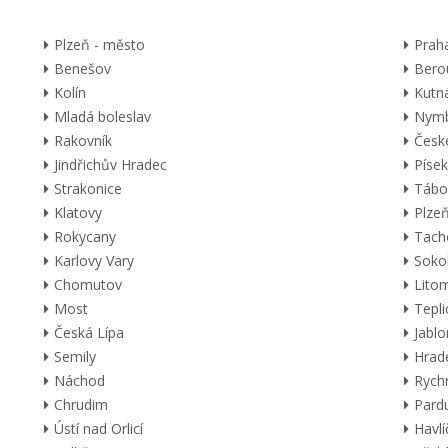
Plzeň - město
Prah
Benešov
Bero
Kolín
Kutn
Mladá boleslav
Nymb
Rakovník
Česk
Jindřichův Hradec
Písek
Strakonice
Tábo
Klatovy
Plzeň
Rokycany
Tach
Karlovy Vary
Soko
Chomutov
Lito
Most
Tepli
Česká Lípa
Jabl
Semily
Hrad
Náchod
Rych
Chrudim
Pard
Ústí nad Orlicí
Havl