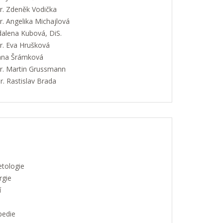
. Zdeněk Vodička
. Angelika Michajlová
alena Kubová, DiS.
. Eva Hrušková
Jana Šrámková
. Martin Grussmann
. Rastislav Brada
etologie
rgie
í
pedie