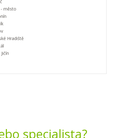
č
 - město
nín
ík
ov
ské Hradiště
ál
Jičín
nebo specialista?