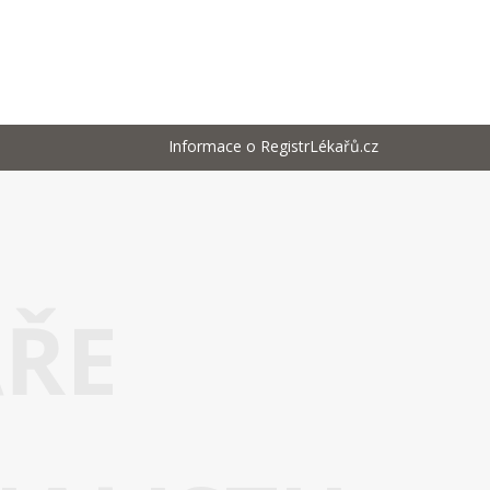
Informace o RegistrLékařů.cz
AŘE