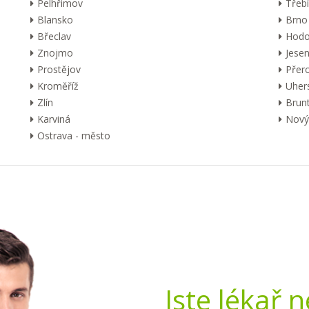
Pelhřimov
Třebí
Blansko
Brno
Břeclav
Hodo
Znojmo
Jesen
Prostějov
Přer
Kroměříž
Uher
Zlín
Brunt
Karviná
Nový 
Ostrava - město
Jste lékař 