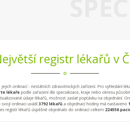
SPEC
ejvětší registr lékařů v 
 jejich ordinací - nestátních zdravotnických zařízení. Pro vyhledání lé
te lékaře
podle zařazení dle specializace, kraje nebo okresu působno
tualizované údaje lékařů, možnost zaslat poptávku na objednání. Ordi
 svojí ordinaci uvádí
3792 lékařů
a objednací hodiny má nastaveno
řes registr lékařů úspěšně objednalo do ordinací celkem
224556 paci