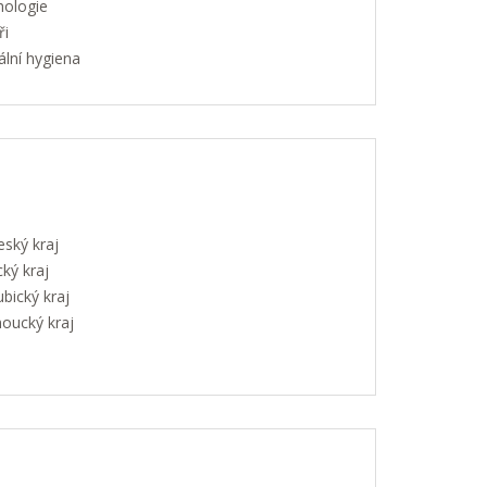
hologie
ři
lní hygiena
eský kraj
ký kraj
bický kraj
oucký kraj