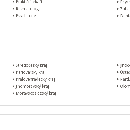
Praktičtí lékaři
Psyc
Revmatologie
Zuba
Psychiatrie
Dentá
Středočeský kraj
Jihoč
Karlovarský kraj
Ústec
Královéhradecký kraj
Pardu
Jihomoravský kraj
Olom
Moravskoslezský kraj