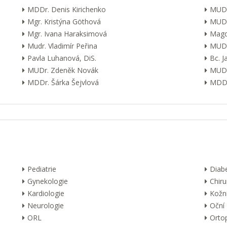
MDDr. Denis Kirichenko
MUDr
Mgr. Kristýna Göthová
MUDr
Mgr. Ivana Haraksimová
Magd
Mudr. Vladimír Peřina
MUDr
Pavla Luhanová, DiS.
Bc. 
MUDr. Zdeněk Novák
MUDr
MDDr. Šárka Šejvlová
MDDr
Pediatrie
Diab
Gynekologie
Chiru
Kardiologie
Kožn
Neurologie
Oční
ORL
Orto