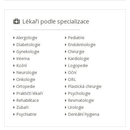
Lékaři podle specializace
Alergologie
Pediatrie
Diabetologie
Endokrinologie
Gynekologie
Chirurgie
Interna
Kardiologie
Kožní
Logopedie
Neurologie
Oční
Onkologie
ORL
Ortopedie
Plastická chirurgie
Praktičtí lékaři
Psychologie
Rehabilitace
Revmatologie
Zubaři
Urologie
Psychiatrie
Dentální hygiena