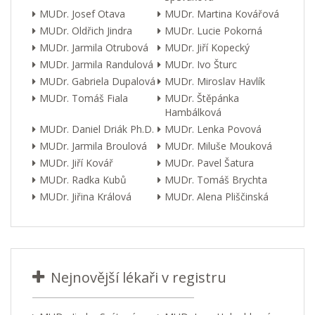
MUDr. Josef Otava
MUDr. Martina Kovářová
MUDr. Oldřich Jindra
MUDr. Lucie Pokorná
MUDr. Jarmila Otrubová
MUDr. Jiří Kopecký
MUDr. Jarmila Randulová
MUDr. Ivo Šturc
MUDr. Gabriela Dupalová
MUDr. Miroslav Havlík
MUDr. Tomáš Fiala
MUDr. Štěpánka
Hambálková
MUDr. Daniel Driák Ph.D.
MUDr. Lenka Povová
MUDr. Jarmila Broulová
MUDr. Miluše Mouková
MUDr. Jiří Kovář
MUDr. Pavel Šatura
MUDr. Radka Kubů
MUDr. Tomáš Brychta
MUDr. Jiřina Králová
MUDr. Alena Pliščinská
Nejnovější lékaři v registru