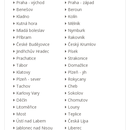
Praha - východ
Praha - západ
Benešov
Beroun
Kladno
Kolín
Kutná hora
Mělník
Mladá boleslav
Nymburk
Příbram
Rakovník
České Budějovice
Český Krumlov
Jindřichův Hradec
Písek
Prachatice
Strakonice
Tábor
Domažlice
Klatovy
Plzeň - jih
Plzeň - sever
Rokycany
Tachov
Cheb
Karlovy Vary
Sokolov
Děčín
Chomutov
Litoměřice
Louny
Most
Teplice
Ústí nad Labem
Česká Lípa
Jablonec nad Nisou
Liberec