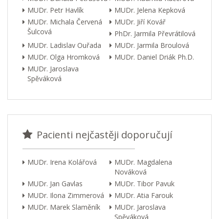
MUDr. Petr Havlík
MUDr. Jelena Kepková
MUDr. Michala Červená
MUDr. Jiří Kovář
Šulcová
PhDr. Jarmila Převrátilová
MUDr. Ladislav Ouřada
MUDr. Jarmila Broulová
MUDr. Olga Hromková
MUDr. Daniel Driák Ph.D.
MUDr. Jaroslava
Spěváková
Pacienti nejčastěji doporučují
MUDr. Irena Kolářová
MUDr. Magdalena
Nováková
MUDr. Jan Gavlas
MUDr. Tibor Pavuk
MUDr. Ilona Zimmerová
MUDr. Atia Farouk
MUDr. Marek Slaměník
MUDr. Jaroslava
Spěváková