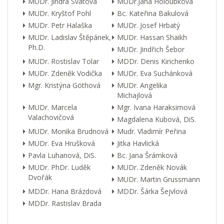
MUDr. Jindra Svátová
MUDr.Jana Holoubková
MUDr. Kryštof Pohl
Bc. Kateřina Bakulová
MUDr. Petr Halaška
MUDr. Josef Hrbatý
MUDr. Ladislav Štěpánek,
MUDr. Hassan Shaikh
Ph.D.
MUDr. Jindřich Šebor
MUDr. Rostislav Tolar
MDDr. Denis Kirichenko
MUDr. Zdeněk Vodička
MUDr. Eva Suchánková
Mgr. Kristýna Göthová
MUDr. Angelika
Michajlová
MUDr. Marcela
Mgr. Ivana Haraksimová
Valachovičová
Magdalena Kubová, DiS.
MUDr. Monika Brudnová
Mudr. Vladimír Peřina
MUDr. Eva Hrušková
Jitka Havlická
Pavla Luhanová, DiS.
Bc. Jana Šrámková
MUDr. PhDr. Luděk
MUDr. Zdeněk Novák
Dvořák
MUDr. Martin Grussmann
MDDr. Hana Brázdová
MDDr. Šárka Šejvlová
MDDr. Rastislav Brada