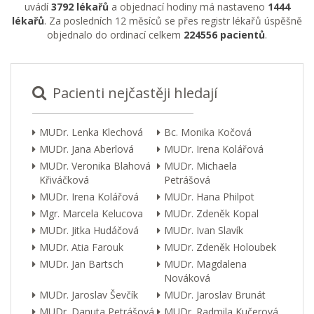
uvádí
3792 lékařů
a objednací hodiny má nastaveno
1444
lékařů
. Za posledních 12 měsíců se přes registr lékařů úspěšně
objednalo do ordinací celkem
224556 pacientů
.
Pacienti nejčastěji hledají
MUDr. Lenka Klechová
Bc. Monika Kočová
MUDr. Jana Aberlová
MUDr. Irena Kolářová
MUDr. Veronika Blahová
MUDr. Michaela
Křiváčková
Petrášová
MUDr. Irena Kolářová
MUDr. Hana Philpot
Mgr. Marcela Kelucova
MUDr. Zdeněk Kopal
MUDr. Jitka Hudáčová
MUDr. Ivan Slavík
MUDr. Atia Farouk
MUDr. Zdeněk Holoubek
MUDr. Jan Bartsch
MUDr. Magdalena
Nováková
MUDr. Jaroslav Ševčík
MUDr. Jaroslav Brunát
MUDr. Danuta Petrášová
MUDr. Radmila Kučerová