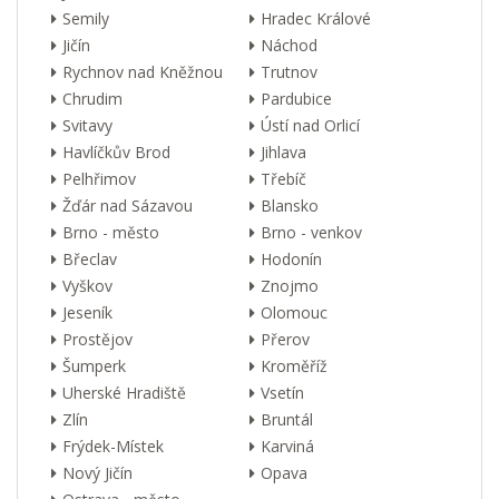
Semily
Hradec Králové
Jičín
Náchod
Rychnov nad Kněžnou
Trutnov
Chrudim
Pardubice
Svitavy
Ústí nad Orlicí
Havlíčkův Brod
Jihlava
Pelhřimov
Třebíč
Žďár nad Sázavou
Blansko
Brno - město
Brno - venkov
Břeclav
Hodonín
Vyškov
Znojmo
Jeseník
Olomouc
Prostějov
Přerov
Šumperk
Kroměříž
Uherské Hradiště
Vsetín
Zlín
Bruntál
Frýdek-Místek
Karviná
Nový Jičín
Opava