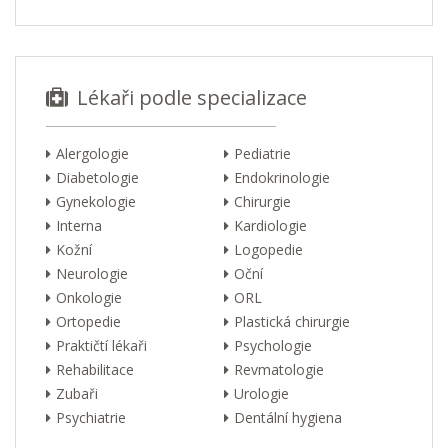
Lékaři podle specializace
Alergologie
Pediatrie
Diabetologie
Endokrinologie
Gynekologie
Chirurgie
Interna
Kardiologie
Kožní
Logopedie
Neurologie
Oční
Onkologie
ORL
Ortopedie
Plastická chirurgie
Praktičtí lékaři
Psychologie
Rehabilitace
Revmatologie
Zubaři
Urologie
Psychiatrie
Dentální hygiena