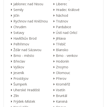
Jablonec nad Nisou
Liberec
Semily
Hradec Králové
Jičín
Náchod
Rychnov nad Kněžnou
Trutnov
Chrudim
Pardubice
Svitavy
Ústí nad Orlicí
Havlíčkův Brod
Jihlava
Pelhřimov
Třebíč
Žďár nad Sázavou
Blansko
Brno - město
Brno - venkov
Břeclav
Hodonín
Vyškov
Znojmo
Jeseník
Olomouc
Prostějov
Přerov
Šumperk
Kroměříž
Uherské Hradiště
Vsetín
Zlín
Bruntál
Frýdek-Místek
Karviná