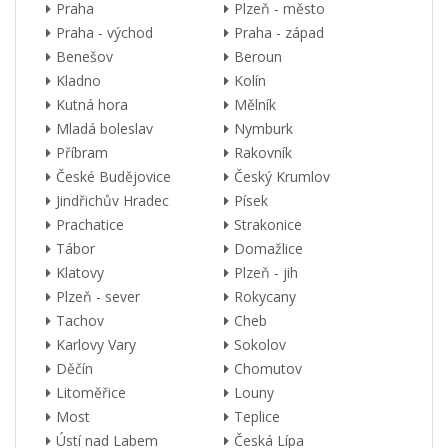
Praha
Plzeň - město
Praha - východ
Praha - západ
Benešov
Beroun
Kladno
Kolín
Kutná hora
Mělník
Mladá boleslav
Nymburk
Příbram
Rakovník
České Budějovice
Český Krumlov
Jindřichův Hradec
Písek
Prachatice
Strakonice
Tábor
Domažlice
Klatovy
Plzeň - jih
Plzeň - sever
Rokycany
Tachov
Cheb
Karlovy Vary
Sokolov
Děčín
Chomutov
Litoměřice
Louny
Most
Teplice
Ústí nad Labem
Česká Lípa