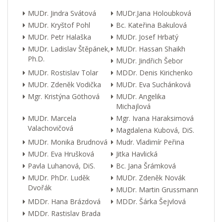
MUDr. Jindra Svátová
MUDr.Jana Holoubková
MUDr. Kryštof Pohl
Bc. Kateřina Bakulová
MUDr. Petr Halaška
MUDr. Josef Hrbatý
MUDr. Ladislav Štěpánek,
MUDr. Hassan Shaikh
Ph.D.
MUDr. Jindřich Šebor
MUDr. Rostislav Tolar
MDDr. Denis Kirichenko
MUDr. Zdeněk Vodička
MUDr. Eva Suchánková
Mgr. Kristýna Göthová
MUDr. Angelika
Michajlová
MUDr. Marcela
Mgr. Ivana Haraksimová
Valachovičová
Magdalena Kubová, DiS.
MUDr. Monika Brudnová
Mudr. Vladimír Peřina
MUDr. Eva Hrušková
Jitka Havlická
Pavla Luhanová, DiS.
Bc. Jana Šrámková
MUDr. PhDr. Luděk
MUDr. Zdeněk Novák
Dvořák
MUDr. Martin Grussmann
MDDr. Hana Brázdová
MDDr. Šárka Šejvlová
MDDr. Rastislav Brada