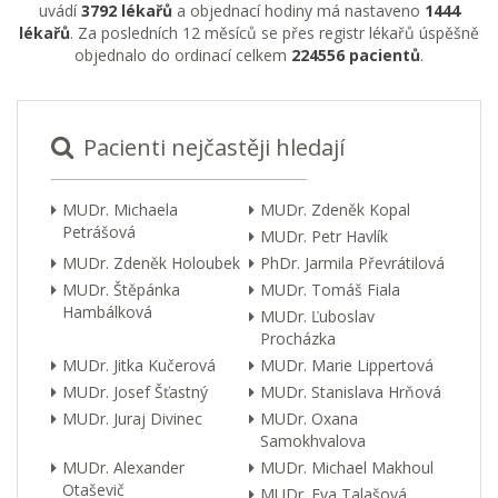
uvádí
3792 lékařů
a objednací hodiny má nastaveno
1444
lékařů
. Za posledních 12 měsíců se přes registr lékařů úspěšně
objednalo do ordinací celkem
224556 pacientů
.
Pacienti nejčastěji hledají
MUDr. Michaela
MUDr. Zdeněk Kopal
Petrášová
MUDr. Petr Havlík
MUDr. Zdeněk Holoubek
PhDr. Jarmila Převrátilová
MUDr. Štěpánka
MUDr. Tomáš Fiala
Hambálková
MUDr. Ľuboslav
Procházka
MUDr. Jitka Kučerová
MUDr. Marie Lippertová
MUDr. Josef Šťastný
MUDr. Stanislava Hrňová
MUDr. Juraj Divinec
MUDr. Oxana
Samokhvalova
MUDr. Alexander
MUDr. Michael Makhoul
Otaševič
MUDr. Eva Talašová