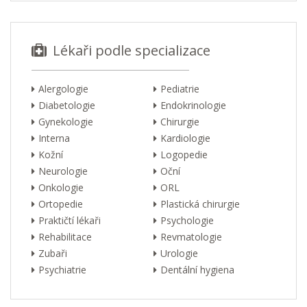
Lékaři podle specializace
Alergologie
Pediatrie
Diabetologie
Endokrinologie
Gynekologie
Chirurgie
Interna
Kardiologie
Kožní
Logopedie
Neurologie
Oční
Onkologie
ORL
Ortopedie
Plastická chirurgie
Praktičtí lékaři
Psychologie
Rehabilitace
Revmatologie
Zubaři
Urologie
Psychiatrie
Dentální hygiena