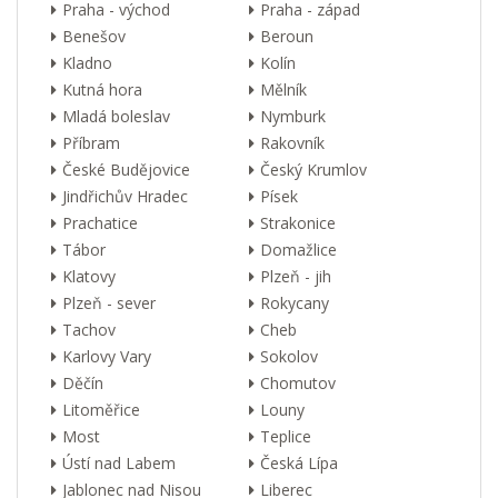
Praha - východ
Praha - západ
Benešov
Beroun
Kladno
Kolín
Kutná hora
Mělník
Mladá boleslav
Nymburk
Příbram
Rakovník
České Budějovice
Český Krumlov
Jindřichův Hradec
Písek
Prachatice
Strakonice
Tábor
Domažlice
Klatovy
Plzeň - jih
Plzeň - sever
Rokycany
Tachov
Cheb
Karlovy Vary
Sokolov
Děčín
Chomutov
Litoměřice
Louny
Most
Teplice
Ústí nad Labem
Česká Lípa
Jablonec nad Nisou
Liberec