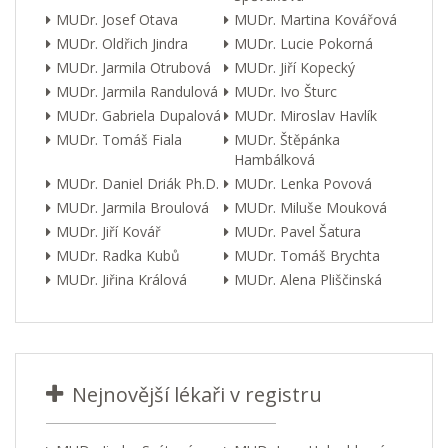
MUDr. Josef Otava
MUDr. Martina Kovářová
MUDr. Oldřich Jindra
MUDr. Lucie Pokorná
MUDr. Jarmila Otrubová
MUDr. Jiří Kopecký
MUDr. Jarmila Randulová
MUDr. Ivo Šturc
MUDr. Gabriela Dupalová
MUDr. Miroslav Havlík
MUDr. Tomáš Fiala
MUDr. Štěpánka
Hambálková
MUDr. Daniel Driák Ph.D.
MUDr. Lenka Povová
MUDr. Jarmila Broulová
MUDr. Miluše Mouková
MUDr. Jiří Kovář
MUDr. Pavel Šatura
MUDr. Radka Kubů
MUDr. Tomáš Brychta
MUDr. Jiřina Králová
MUDr. Alena Pliščinská
Nejnovější lékaři v registru