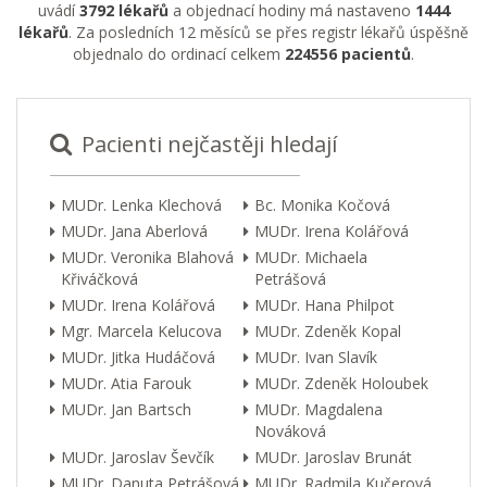
uvádí
3792 lékařů
a objednací hodiny má nastaveno
1444
lékařů
. Za posledních 12 měsíců se přes registr lékařů úspěšně
objednalo do ordinací celkem
224556 pacientů
.
Pacienti nejčastěji hledají
MUDr. Lenka Klechová
Bc. Monika Kočová
MUDr. Jana Aberlová
MUDr. Irena Kolářová
MUDr. Veronika Blahová
MUDr. Michaela
Křiváčková
Petrášová
MUDr. Irena Kolářová
MUDr. Hana Philpot
Mgr. Marcela Kelucova
MUDr. Zdeněk Kopal
MUDr. Jitka Hudáčová
MUDr. Ivan Slavík
MUDr. Atia Farouk
MUDr. Zdeněk Holoubek
MUDr. Jan Bartsch
MUDr. Magdalena
Nováková
MUDr. Jaroslav Ševčík
MUDr. Jaroslav Brunát
MUDr. Danuta Petrášová
MUDr. Radmila Kučerová