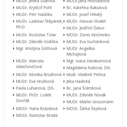
MUDr. Jindra Svátová
MUDr.Jana Holoubková
MUDr. Kryštof Pohl
Bc. Kateřina Bakulová
MUDr. Petr Halaška
MUDr. Josef Hrbatý
MUDr. Ladislav Štěpánek,
MUDr. Hassan Shaikh
Ph.D.
MUDr. Jindřich Šebor
MUDr. Rostislav Tolar
MDDr. Denis Kirichenko
MUDr. Zdeněk Vodička
MUDr. Eva Suchánková
Mgr. Kristýna Göthová
MUDr. Angelika
Michajlová
MUDr. Marcela
Mgr. Ivana Haraksimová
Valachovičová
Magdalena Kubová, DiS.
MUDr. Monika Brudnová
Mudr. Vladimír Peřina
MUDr. Eva Hrušková
Jitka Havlická
Pavla Luhanová, DiS.
Bc. Jana Šrámková
MUDr. PhDr. Luděk
MUDr. Zdeněk Novák
Dvořák
MUDr. Martin Grussmann
MDDr. Hana Brázdová
MDDr. Šárka Šejvlová
MDDr. Rastislav Brada