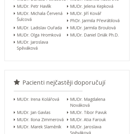
MUDr. Petr Havlík
MUDr. Jelena Kepková
MUDr. Michala Červená
MUDr. Jiří Kovář
Šulcová
PhDr. Jarmila Převrátilová
MUDr. Ladislav Ouřada
MUDr. Jarmila Broulová
MUDr. Olga Hromková
MUDr. Daniel Driák Ph.D.
MUDr. Jaroslava
Spěváková
Pacienti nejčastěji doporučují
MUDr. Irena Kolářová
MUDr. Magdalena
Nováková
MUDr. Jan Gavlas
MUDr. Tibor Pavuk
MUDr. Ilona Zimmerová
MUDr. Atia Farouk
MUDr. Marek Slaměník
MUDr. Jaroslava
Spěváková