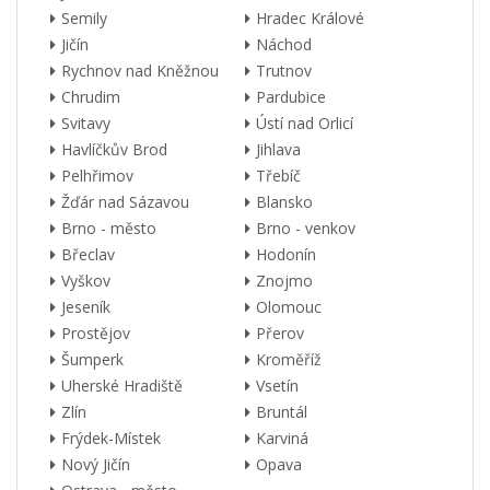
Semily
Hradec Králové
Jičín
Náchod
Rychnov nad Kněžnou
Trutnov
Chrudim
Pardubice
Svitavy
Ústí nad Orlicí
Havlíčkův Brod
Jihlava
Pelhřimov
Třebíč
Žďár nad Sázavou
Blansko
Brno - město
Brno - venkov
Břeclav
Hodonín
Vyškov
Znojmo
Jeseník
Olomouc
Prostějov
Přerov
Šumperk
Kroměříž
Uherské Hradiště
Vsetín
Zlín
Bruntál
Frýdek-Místek
Karviná
Nový Jičín
Opava