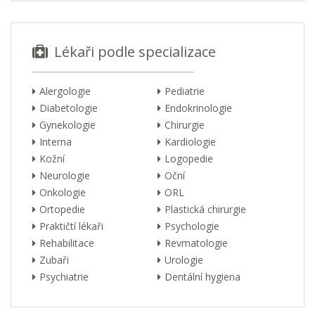
Lékaři podle specializace
Alergologie
Pediatrie
Diabetologie
Endokrinologie
Gynekologie
Chirurgie
Interna
Kardiologie
Kožní
Logopedie
Neurologie
Oční
Onkologie
ORL
Ortopedie
Plastická chirurgie
Praktičtí lékaři
Psychologie
Rehabilitace
Revmatologie
Zubaři
Urologie
Psychiatrie
Dentální hygiena