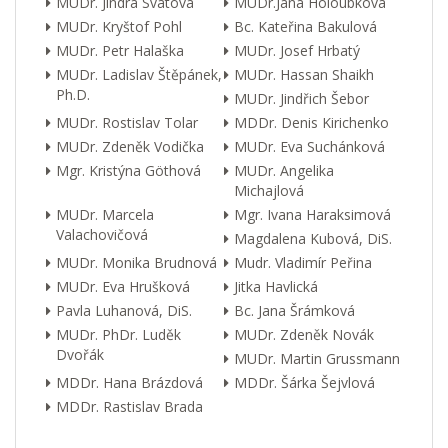
MUDr. Jindra Svátová
MUDr.Jana Holoubková
MUDr. Kryštof Pohl
Bc. Kateřina Bakulová
MUDr. Petr Halaška
MUDr. Josef Hrbatý
MUDr. Ladislav Štěpánek,
MUDr. Hassan Shaikh
Ph.D.
MUDr. Jindřich Šebor
MUDr. Rostislav Tolar
MDDr. Denis Kirichenko
MUDr. Zdeněk Vodička
MUDr. Eva Suchánková
Mgr. Kristýna Göthová
MUDr. Angelika
Michajlová
MUDr. Marcela
Mgr. Ivana Haraksimová
Valachovičová
Magdalena Kubová, DiS.
MUDr. Monika Brudnová
Mudr. Vladimír Peřina
MUDr. Eva Hrušková
Jitka Havlická
Pavla Luhanová, DiS.
Bc. Jana Šrámková
MUDr. PhDr. Luděk
MUDr. Zdeněk Novák
Dvořák
MUDr. Martin Grussmann
MDDr. Hana Brázdová
MDDr. Šárka Šejvlová
MDDr. Rastislav Brada