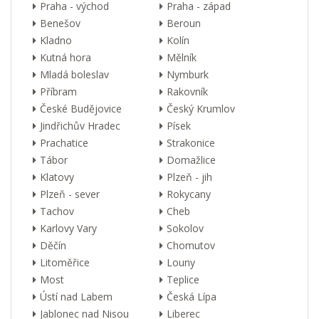
Praha - východ
Praha - západ
Benešov
Beroun
Kladno
Kolín
Kutná hora
Mělník
Mladá boleslav
Nymburk
Příbram
Rakovník
České Budějovice
Český Krumlov
Jindřichův Hradec
Písek
Prachatice
Strakonice
Tábor
Domažlice
Klatovy
Plzeň - jih
Plzeň - sever
Rokycany
Tachov
Cheb
Karlovy Vary
Sokolov
Děčín
Chomutov
Litoměřice
Louny
Most
Teplice
Ústí nad Labem
Česká Lípa
Jablonec nad Nisou
Liberec