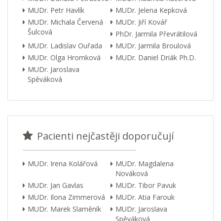
MUDr. Petr Havlík
MUDr. Jelena Kepková
MUDr. Michala Červená
MUDr. Jiří Kovář
Šulcová
PhDr. Jarmila Převrátilová
MUDr. Ladislav Ouřada
MUDr. Jarmila Broulová
MUDr. Olga Hromková
MUDr. Daniel Driák Ph.D.
MUDr. Jaroslava
Spěváková
Pacienti nejčastěji doporučují
MUDr. Irena Kolářová
MUDr. Magdalena
Nováková
MUDr. Jan Gavlas
MUDr. Tibor Pavuk
MUDr. Ilona Zimmerová
MUDr. Atia Farouk
MUDr. Marek Slaměník
MUDr. Jaroslava
Spěváková