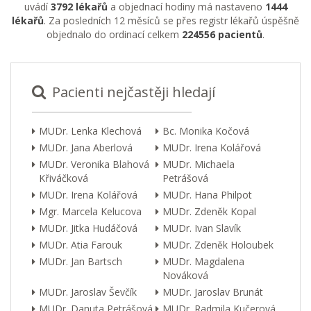
uvádí
3792 lékařů
a objednací hodiny má nastaveno
1444
lékařů
. Za posledních 12 měsíců se přes registr lékařů úspěšně
objednalo do ordinací celkem
224556 pacientů
.
Pacienti nejčastěji hledají
MUDr. Lenka Klechová
Bc. Monika Kočová
MUDr. Jana Aberlová
MUDr. Irena Kolářová
MUDr. Veronika Blahová
MUDr. Michaela
Křiváčková
Petrášová
MUDr. Irena Kolářová
MUDr. Hana Philpot
Mgr. Marcela Kelucova
MUDr. Zdeněk Kopal
MUDr. Jitka Hudáčová
MUDr. Ivan Slavík
MUDr. Atia Farouk
MUDr. Zdeněk Holoubek
MUDr. Jan Bartsch
MUDr. Magdalena
Nováková
MUDr. Jaroslav Ševčík
MUDr. Jaroslav Brunát
MUDr. Danuta Petrášová
MUDr. Radmila Kučerová