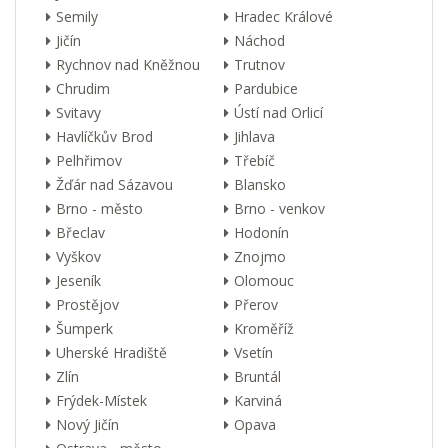
Semily
Hradec Králové
Jičín
Náchod
Rychnov nad Kněžnou
Trutnov
Chrudim
Pardubice
Svitavy
Ústí nad Orlicí
Havlíčkův Brod
Jihlava
Pelhřimov
Třebíč
Žďár nad Sázavou
Blansko
Brno - město
Brno - venkov
Břeclav
Hodonín
Vyškov
Znojmo
Jeseník
Olomouc
Prostějov
Přerov
Šumperk
Kroměříž
Uherské Hradiště
Vsetín
Zlín
Bruntál
Frýdek-Místek
Karviná
Nový Jičín
Opava