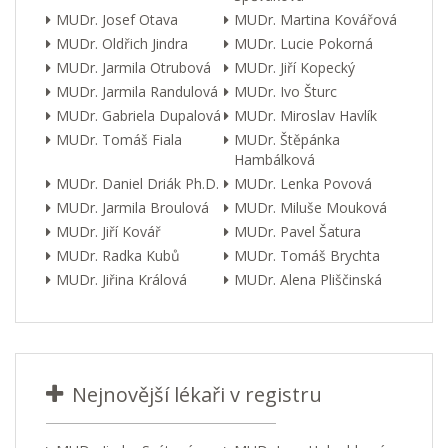
MUDr. Josef Otava
MUDr. Martina Kovářová
MUDr. Oldřich Jindra
MUDr. Lucie Pokorná
MUDr. Jarmila Otrubová
MUDr. Jiří Kopecký
MUDr. Jarmila Randulová
MUDr. Ivo Šturc
MUDr. Gabriela Dupalová
MUDr. Miroslav Havlík
MUDr. Tomáš Fiala
MUDr. Štěpánka
Hambálková
MUDr. Daniel Driák Ph.D.
MUDr. Lenka Povová
MUDr. Jarmila Broulová
MUDr. Miluše Mouková
MUDr. Jiří Kovář
MUDr. Pavel Šatura
MUDr. Radka Kubů
MUDr. Tomáš Brychta
MUDr. Jiřina Králová
MUDr. Alena Pliščinská
Nejnovější lékaři v registru