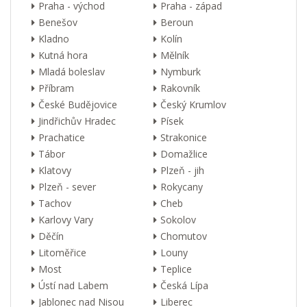
Praha - východ
Praha - západ
Benešov
Beroun
Kladno
Kolín
Kutná hora
Mělník
Mladá boleslav
Nymburk
Příbram
Rakovník
České Budějovice
Český Krumlov
Jindřichův Hradec
Písek
Prachatice
Strakonice
Tábor
Domažlice
Klatovy
Plzeň - jih
Plzeň - sever
Rokycany
Tachov
Cheb
Karlovy Vary
Sokolov
Děčín
Chomutov
Litoměřice
Louny
Most
Teplice
Ústí nad Labem
Česká Lípa
Jablonec nad Nisou
Liberec