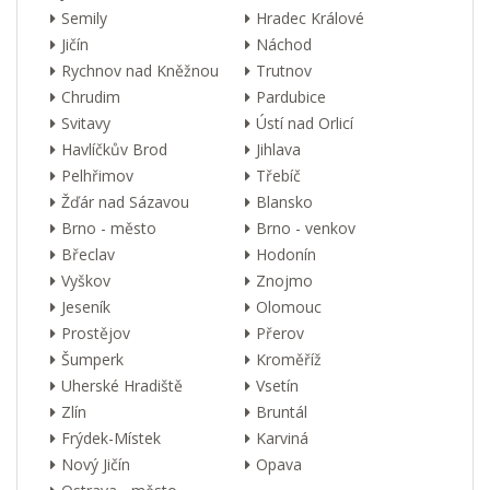
Semily
Hradec Králové
Jičín
Náchod
Rychnov nad Kněžnou
Trutnov
Chrudim
Pardubice
Svitavy
Ústí nad Orlicí
Havlíčkův Brod
Jihlava
Pelhřimov
Třebíč
Žďár nad Sázavou
Blansko
Brno - město
Brno - venkov
Břeclav
Hodonín
Vyškov
Znojmo
Jeseník
Olomouc
Prostějov
Přerov
Šumperk
Kroměříž
Uherské Hradiště
Vsetín
Zlín
Bruntál
Frýdek-Místek
Karviná
Nový Jičín
Opava