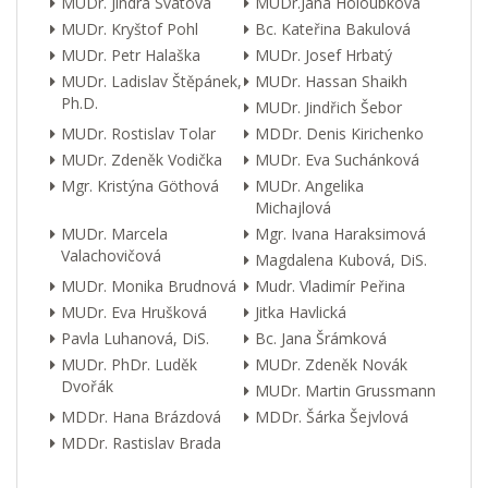
MUDr. Jindra Svátová
MUDr.Jana Holoubková
MUDr. Kryštof Pohl
Bc. Kateřina Bakulová
MUDr. Petr Halaška
MUDr. Josef Hrbatý
MUDr. Ladislav Štěpánek,
MUDr. Hassan Shaikh
Ph.D.
MUDr. Jindřich Šebor
MUDr. Rostislav Tolar
MDDr. Denis Kirichenko
MUDr. Zdeněk Vodička
MUDr. Eva Suchánková
Mgr. Kristýna Göthová
MUDr. Angelika
Michajlová
MUDr. Marcela
Mgr. Ivana Haraksimová
Valachovičová
Magdalena Kubová, DiS.
MUDr. Monika Brudnová
Mudr. Vladimír Peřina
MUDr. Eva Hrušková
Jitka Havlická
Pavla Luhanová, DiS.
Bc. Jana Šrámková
MUDr. PhDr. Luděk
MUDr. Zdeněk Novák
Dvořák
MUDr. Martin Grussmann
MDDr. Hana Brázdová
MDDr. Šárka Šejvlová
MDDr. Rastislav Brada