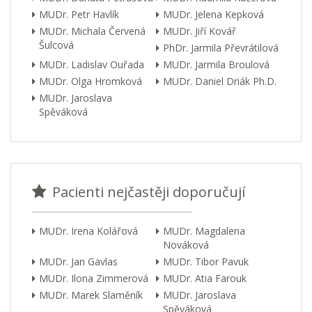
MUDr. Petr Havlík
MUDr. Jelena Kepková
MUDr. Michala Červená
MUDr. Jiří Kovář
Šulcová
PhDr. Jarmila Převrátilová
MUDr. Ladislav Ouřada
MUDr. Jarmila Broulová
MUDr. Olga Hromková
MUDr. Daniel Driák Ph.D.
MUDr. Jaroslava
Spěváková
Pacienti nejčastěji doporučují
MUDr. Irena Kolářová
MUDr. Magdalena
Nováková
MUDr. Jan Gavlas
MUDr. Tibor Pavuk
MUDr. Ilona Zimmerová
MUDr. Atia Farouk
MUDr. Marek Slaměník
MUDr. Jaroslava
Spěváková