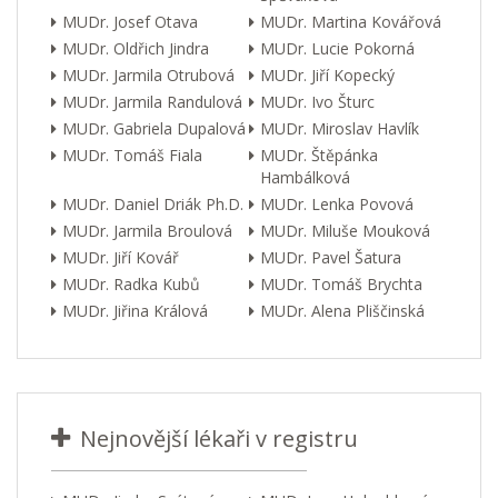
MUDr. Josef Otava
MUDr. Martina Kovářová
MUDr. Oldřich Jindra
MUDr. Lucie Pokorná
MUDr. Jarmila Otrubová
MUDr. Jiří Kopecký
MUDr. Jarmila Randulová
MUDr. Ivo Šturc
MUDr. Gabriela Dupalová
MUDr. Miroslav Havlík
MUDr. Tomáš Fiala
MUDr. Štěpánka
Hambálková
MUDr. Daniel Driák Ph.D.
MUDr. Lenka Povová
MUDr. Jarmila Broulová
MUDr. Miluše Mouková
MUDr. Jiří Kovář
MUDr. Pavel Šatura
MUDr. Radka Kubů
MUDr. Tomáš Brychta
MUDr. Jiřina Králová
MUDr. Alena Pliščinská
Nejnovější lékaři v registru