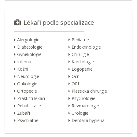
Lékaři podle specializace
Alergologie
Pediatrie
Diabetologie
Endokrinologie
Gynekologie
Chirurgie
Interna
Kardiologie
Kožní
Logopedie
Neurologie
Oční
Onkologie
ORL
Ortopedie
Plastická chirurgie
Praktičtí lékaři
Psychologie
Rehabilitace
Revmatologie
Zubaři
Urologie
Psychiatrie
Dentální hygiena