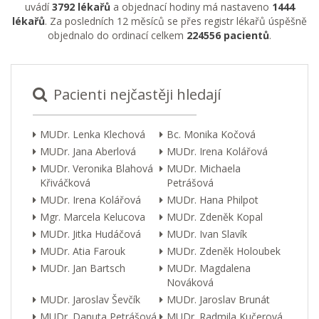
uvádí
3792 lékařů
a objednací hodiny má nastaveno
1444
lékařů
. Za posledních 12 měsíců se přes registr lékařů úspěšně
objednalo do ordinací celkem
224556 pacientů
.
Pacienti nejčastěji hledají
MUDr. Lenka Klechová
Bc. Monika Kočová
MUDr. Jana Aberlová
MUDr. Irena Kolářová
MUDr. Veronika Blahová
MUDr. Michaela
Křiváčková
Petrášová
MUDr. Irena Kolářová
MUDr. Hana Philpot
Mgr. Marcela Kelucova
MUDr. Zdeněk Kopal
MUDr. Jitka Hudáčová
MUDr. Ivan Slavík
MUDr. Atia Farouk
MUDr. Zdeněk Holoubek
MUDr. Jan Bartsch
MUDr. Magdalena
Nováková
MUDr. Jaroslav Ševčík
MUDr. Jaroslav Brunát
MUDr. Danuta Petrášová
MUDr. Radmila Kučerová