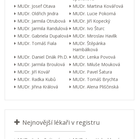
MUDr. Josef Otava
MUDr. Martina Kovářová
MUDr. Oldřich Jindra
MUDr. Lucie Pokorná
MUDr. Jarmila Otrubová
MUDr. Jiří Kopecký
MUDr. Jarmila Randulová
MUDr. Ivo Šturc
MUDr. Gabriela Dupalová
MUDr. Miroslav Havlík
MUDr. Tomáš Fiala
MUDr. Štěpánka
Hambálková
MUDr. Daniel Driák Ph.D.
MUDr. Lenka Povová
MUDr. Jarmila Broulová
MUDr. Miluše Mouková
MUDr. Jiří Kovář
MUDr. Pavel Šatura
MUDr. Radka Kubů
MUDr. Tomáš Brychta
MUDr. Jiřina Králová
MUDr. Alena Pliščinská
Nejnovější lékaři v registru