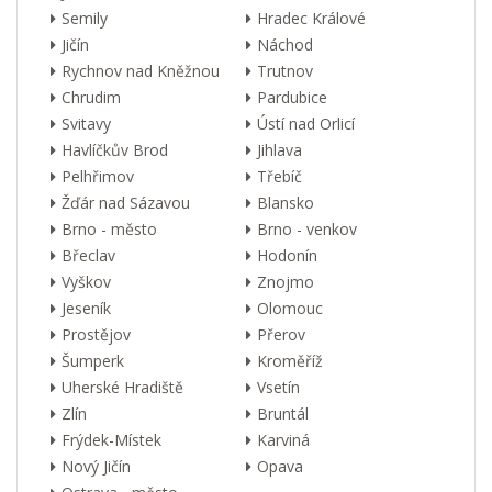
Semily
Hradec Králové
Jičín
Náchod
Rychnov nad Kněžnou
Trutnov
Chrudim
Pardubice
Svitavy
Ústí nad Orlicí
Havlíčkův Brod
Jihlava
Pelhřimov
Třebíč
Žďár nad Sázavou
Blansko
Brno - město
Brno - venkov
Břeclav
Hodonín
Vyškov
Znojmo
Jeseník
Olomouc
Prostějov
Přerov
Šumperk
Kroměříž
Uherské Hradiště
Vsetín
Zlín
Bruntál
Frýdek-Místek
Karviná
Nový Jičín
Opava