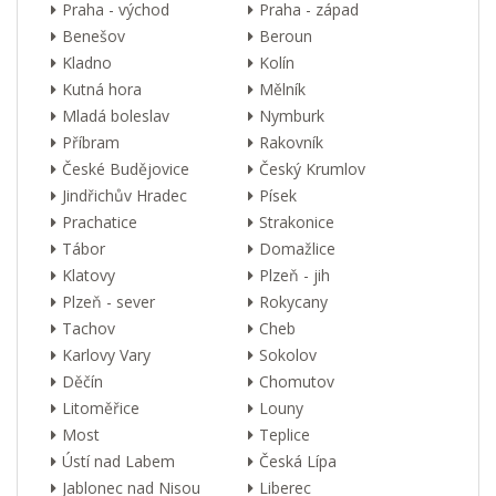
Praha - východ
Praha - západ
Benešov
Beroun
Kladno
Kolín
Kutná hora
Mělník
Mladá boleslav
Nymburk
Příbram
Rakovník
České Budějovice
Český Krumlov
Jindřichův Hradec
Písek
Prachatice
Strakonice
Tábor
Domažlice
Klatovy
Plzeň - jih
Plzeň - sever
Rokycany
Tachov
Cheb
Karlovy Vary
Sokolov
Děčín
Chomutov
Litoměřice
Louny
Most
Teplice
Ústí nad Labem
Česká Lípa
Jablonec nad Nisou
Liberec