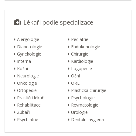
Lékaři podle specializace
Alergologie
Pediatrie
Diabetologie
Endokrinologie
Gynekologie
Chirurgie
Interna
Kardiologie
Kožní
Logopedie
Neurologie
Oční
Onkologie
ORL
Ortopedie
Plastická chirurgie
Praktičtí lékaři
Psychologie
Rehabilitace
Revmatologie
Zubaři
Urologie
Psychiatrie
Dentální hygiena