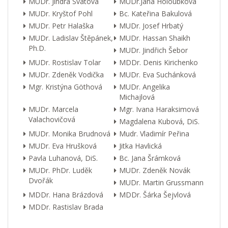
MUDr. Jindra Svátová
MUDr.Jana Holoubková
MUDr. Kryštof Pohl
Bc. Kateřina Bakulová
MUDr. Petr Halaška
MUDr. Josef Hrbatý
MUDr. Ladislav Štěpánek,
MUDr. Hassan Shaikh
Ph.D.
MUDr. Jindřich Šebor
MUDr. Rostislav Tolar
MDDr. Denis Kirichenko
MUDr. Zdeněk Vodička
MUDr. Eva Suchánková
Mgr. Kristýna Göthová
MUDr. Angelika
Michajlová
MUDr. Marcela
Mgr. Ivana Haraksimová
Valachovičová
Magdalena Kubová, DiS.
MUDr. Monika Brudnová
Mudr. Vladimír Peřina
MUDr. Eva Hrušková
Jitka Havlická
Pavla Luhanová, DiS.
Bc. Jana Šrámková
MUDr. PhDr. Luděk
MUDr. Zdeněk Novák
Dvořák
MUDr. Martin Grussmann
MDDr. Hana Brázdová
MDDr. Šárka Šejvlová
MDDr. Rastislav Brada