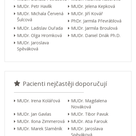
MUDr. Petr Havlík
MUDr. Jelena Kepková
MUDr. Michala Červená
MUDr. Jiří Kovář
Šulcová
PhDr. Jarmila Převrátilová
MUDr. Ladislav Ouřada
MUDr. Jarmila Broulová
MUDr. Olga Hromková
MUDr. Daniel Driák Ph.D.
MUDr. Jaroslava
Spěváková
Pacienti nejčastěji doporučují
MUDr. Irena Kolářová
MUDr. Magdalena
Nováková
MUDr. Jan Gavlas
MUDr. Tibor Pavuk
MUDr. Ilona Zimmerová
MUDr. Atia Farouk
MUDr. Marek Slaměník
MUDr. Jaroslava
Spěváková