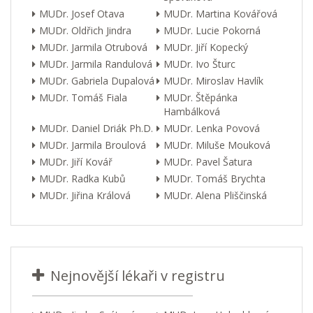
MUDr. Josef Otava
MUDr. Martina Kovářová
MUDr. Oldřich Jindra
MUDr. Lucie Pokorná
MUDr. Jarmila Otrubová
MUDr. Jiří Kopecký
MUDr. Jarmila Randulová
MUDr. Ivo Šturc
MUDr. Gabriela Dupalová
MUDr. Miroslav Havlík
MUDr. Tomáš Fiala
MUDr. Štěpánka
Hambálková
MUDr. Daniel Driák Ph.D.
MUDr. Lenka Povová
MUDr. Jarmila Broulová
MUDr. Miluše Mouková
MUDr. Jiří Kovář
MUDr. Pavel Šatura
MUDr. Radka Kubů
MUDr. Tomáš Brychta
MUDr. Jiřina Králová
MUDr. Alena Pliščinská
Nejnovější lékaři v registru