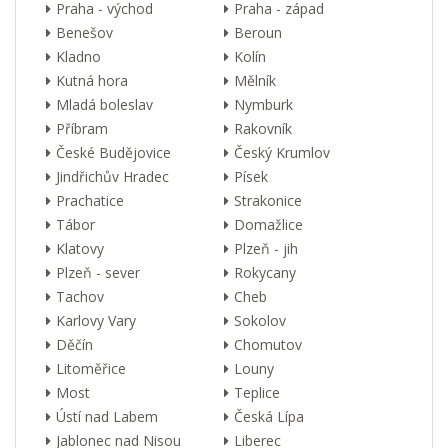
Praha - východ
Praha - západ
Benešov
Beroun
Kladno
Kolín
Kutná hora
Mělník
Mladá boleslav
Nymburk
Příbram
Rakovník
České Budějovice
Český Krumlov
Jindřichův Hradec
Písek
Prachatice
Strakonice
Tábor
Domažlice
Klatovy
Plzeň - jih
Plzeň - sever
Rokycany
Tachov
Cheb
Karlovy Vary
Sokolov
Děčín
Chomutov
Litoměřice
Louny
Most
Teplice
Ústí nad Labem
Česká Lípa
Jablonec nad Nisou
Liberec