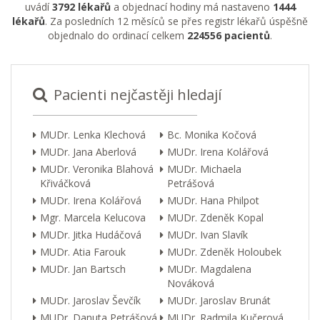
uvádí
3792 lékařů
a objednací hodiny má nastaveno
1444
lékařů
. Za posledních 12 měsíců se přes registr lékařů úspěšně
objednalo do ordinací celkem
224556 pacientů
.
Pacienti nejčastěji hledají
MUDr. Lenka Klechová
Bc. Monika Kočová
MUDr. Jana Aberlová
MUDr. Irena Kolářová
MUDr. Veronika Blahová
MUDr. Michaela
Křiváčková
Petrášová
MUDr. Irena Kolářová
MUDr. Hana Philpot
Mgr. Marcela Kelucova
MUDr. Zdeněk Kopal
MUDr. Jitka Hudáčová
MUDr. Ivan Slavík
MUDr. Atia Farouk
MUDr. Zdeněk Holoubek
MUDr. Jan Bartsch
MUDr. Magdalena
Nováková
MUDr. Jaroslav Ševčík
MUDr. Jaroslav Brunát
MUDr. Danuta Petrášová
MUDr. Radmila Kučerová