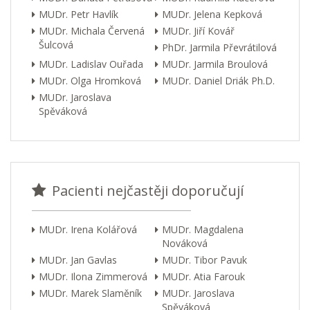
MUDr. Petr Havlík
MUDr. Jelena Kepková
MUDr. Michala Červená
MUDr. Jiří Kovář
Šulcová
PhDr. Jarmila Převrátilová
MUDr. Ladislav Ouřada
MUDr. Jarmila Broulová
MUDr. Olga Hromková
MUDr. Daniel Driák Ph.D.
MUDr. Jaroslava
Spěváková
Pacienti nejčastěji doporučují
MUDr. Irena Kolářová
MUDr. Magdalena
Nováková
MUDr. Jan Gavlas
MUDr. Tibor Pavuk
MUDr. Ilona Zimmerová
MUDr. Atia Farouk
MUDr. Marek Slaměník
MUDr. Jaroslava
Spěváková