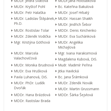
MUDr. Jindra Svátová
MUDr.Jana Holoubková
MUDr. Kryštof Pohl
Bc. Kateřina Bakulová
MUDr. Petr Halaška
MUDr. Josef Hrbatý
MUDr. Ladislav Štěpánek,
MUDr. Hassan Shaikh
Ph.D.
MUDr. Jindřich Šebor
MUDr. Rostislav Tolar
MDDr. Denis Kirichenko
MUDr. Zdeněk Vodička
MUDr. Eva Suchánková
Mgr. Kristýna Göthová
MUDr. Angelika
Michajlová
MUDr. Marcela
Mgr. Ivana Haraksimová
Valachovičová
Magdalena Kubová, DiS.
MUDr. Monika Brudnová
Mudr. Vladimír Peřina
MUDr. Eva Hrušková
Jitka Havlická
Pavla Luhanová, DiS.
Bc. Jana Šrámková
MUDr. PhDr. Luděk
MUDr. Zdeněk Novák
Dvořák
MUDr. Martin Grussmann
MDDr. Hana Brázdová
MDDr. Šárka Šejvlová
MDDr. Rastislav Brada