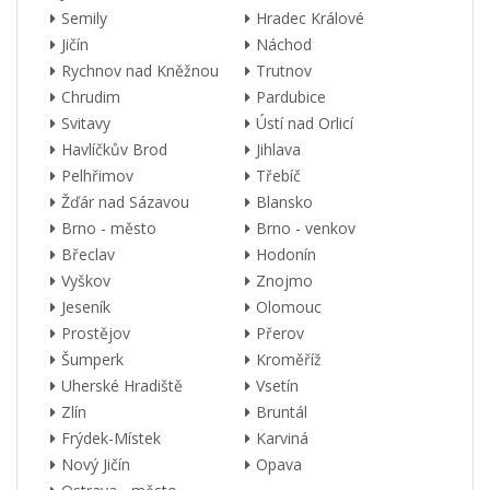
Semily
Hradec Králové
Jičín
Náchod
Rychnov nad Kněžnou
Trutnov
Chrudim
Pardubice
Svitavy
Ústí nad Orlicí
Havlíčkův Brod
Jihlava
Pelhřimov
Třebíč
Žďár nad Sázavou
Blansko
Brno - město
Brno - venkov
Břeclav
Hodonín
Vyškov
Znojmo
Jeseník
Olomouc
Prostějov
Přerov
Šumperk
Kroměříž
Uherské Hradiště
Vsetín
Zlín
Bruntál
Frýdek-Místek
Karviná
Nový Jičín
Opava