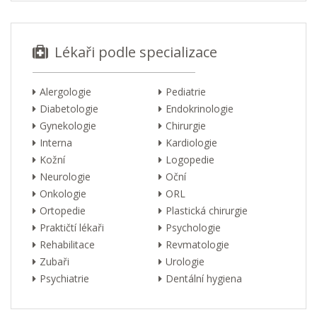
Lékaři podle specializace
Alergologie
Pediatrie
Diabetologie
Endokrinologie
Gynekologie
Chirurgie
Interna
Kardiologie
Kožní
Logopedie
Neurologie
Oční
Onkologie
ORL
Ortopedie
Plastická chirurgie
Praktičtí lékaři
Psychologie
Rehabilitace
Revmatologie
Zubaři
Urologie
Psychiatrie
Dentální hygiena