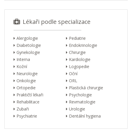
Lékaři podle specializace
Alergologie
Pediatrie
Diabetologie
Endokrinologie
Gynekologie
Chirurgie
Interna
Kardiologie
Kožní
Logopedie
Neurologie
Oční
Onkologie
ORL
Ortopedie
Plastická chirurgie
Praktičtí lékaři
Psychologie
Rehabilitace
Revmatologie
Zubaři
Urologie
Psychiatrie
Dentální hygiena