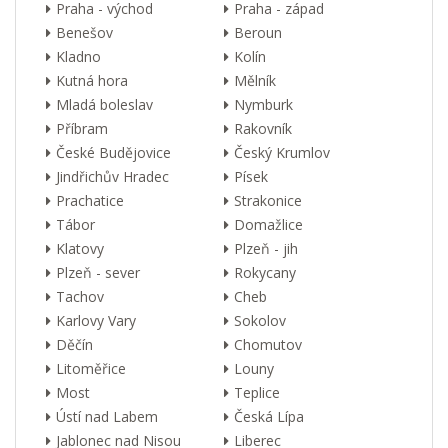
Praha - východ
Praha - západ
Benešov
Beroun
Kladno
Kolín
Kutná hora
Mělník
Mladá boleslav
Nymburk
Příbram
Rakovník
České Budějovice
Český Krumlov
Jindřichův Hradec
Písek
Prachatice
Strakonice
Tábor
Domažlice
Klatovy
Plzeň - jih
Plzeň - sever
Rokycany
Tachov
Cheb
Karlovy Vary
Sokolov
Děčín
Chomutov
Litoměřice
Louny
Most
Teplice
Ústí nad Labem
Česká Lípa
Jablonec nad Nisou
Liberec