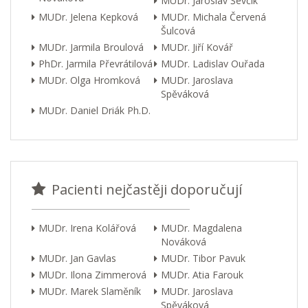
MUDr. Jaroslav Ševčík
MUDr. Jelena Kepková
MUDr. Michala Červená
Šulcová
MUDr. Jarmila Broulová
MUDr. Jiří Kovář
PhDr. Jarmila Převrátilová
MUDr. Ladislav Ouřada
MUDr. Olga Hromková
MUDr. Jaroslava
Spěváková
MUDr. Daniel Driák Ph.D.
Pacienti nejčastěji doporučují
MUDr. Irena Kolářová
MUDr. Magdalena
Nováková
MUDr. Jan Gavlas
MUDr. Tibor Pavuk
MUDr. Ilona Zimmerová
MUDr. Atia Farouk
MUDr. Marek Slaměník
MUDr. Jaroslava
Spěváková