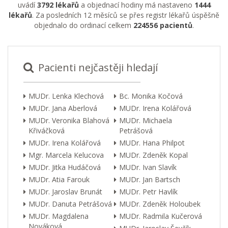
uvádí
3792 lékařů
a objednací hodiny má nastaveno
1444
lékařů
. Za posledních 12 měsíců se přes registr lékařů úspěšně
objednalo do ordinací celkem
224556 pacientů
.
Pacienti nejčastěji hledají
MUDr. Lenka Klechová
Bc. Monika Kočová
MUDr. Jana Aberlová
MUDr. Irena Kolářová
MUDr. Veronika Blahová
MUDr. Michaela
Křiváčková
Petrášová
MUDr. Irena Kolářová
MUDr. Hana Philpot
Mgr. Marcela Kelucova
MUDr. Zdeněk Kopal
MUDr. Jitka Hudáčová
MUDr. Ivan Slavík
MUDr. Atia Farouk
MUDr. Jan Bartsch
MUDr. Jaroslav Brunát
MUDr. Petr Havlík
MUDr. Danuta Petrášová
MUDr. Zdeněk Holoubek
MUDr. Magdalena
MUDr. Radmila Kučerová
Nováková