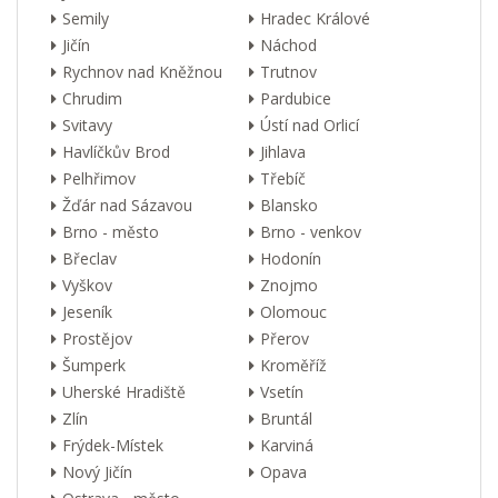
Semily
Hradec Králové
Jičín
Náchod
Rychnov nad Kněžnou
Trutnov
Chrudim
Pardubice
Svitavy
Ústí nad Orlicí
Havlíčkův Brod
Jihlava
Pelhřimov
Třebíč
Žďár nad Sázavou
Blansko
Brno - město
Brno - venkov
Břeclav
Hodonín
Vyškov
Znojmo
Jeseník
Olomouc
Prostějov
Přerov
Šumperk
Kroměříž
Uherské Hradiště
Vsetín
Zlín
Bruntál
Frýdek-Místek
Karviná
Nový Jičín
Opava