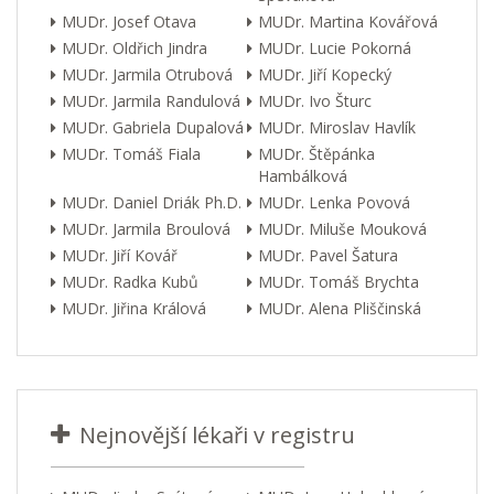
MUDr. Josef Otava
MUDr. Martina Kovářová
MUDr. Oldřich Jindra
MUDr. Lucie Pokorná
MUDr. Jarmila Otrubová
MUDr. Jiří Kopecký
MUDr. Jarmila Randulová
MUDr. Ivo Šturc
MUDr. Gabriela Dupalová
MUDr. Miroslav Havlík
MUDr. Tomáš Fiala
MUDr. Štěpánka
Hambálková
MUDr. Daniel Driák Ph.D.
MUDr. Lenka Povová
MUDr. Jarmila Broulová
MUDr. Miluše Mouková
MUDr. Jiří Kovář
MUDr. Pavel Šatura
MUDr. Radka Kubů
MUDr. Tomáš Brychta
MUDr. Jiřina Králová
MUDr. Alena Pliščinská
Nejnovější lékaři v registru