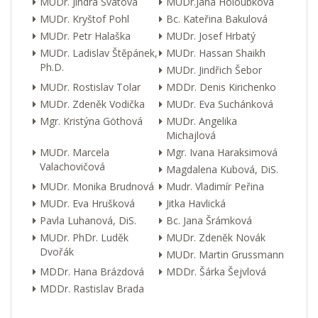
MUDr. Jindra Svátová
MUDr.Jana Holoubková
MUDr. Kryštof Pohl
Bc. Kateřina Bakulová
MUDr. Petr Halaška
MUDr. Josef Hrbatý
MUDr. Ladislav Štěpánek,
MUDr. Hassan Shaikh
Ph.D.
MUDr. Jindřich Šebor
MUDr. Rostislav Tolar
MDDr. Denis Kirichenko
MUDr. Zdeněk Vodička
MUDr. Eva Suchánková
Mgr. Kristýna Göthová
MUDr. Angelika
Michajlová
MUDr. Marcela
Mgr. Ivana Haraksimová
Valachovičová
Magdalena Kubová, DiS.
MUDr. Monika Brudnová
Mudr. Vladimír Peřina
MUDr. Eva Hrušková
Jitka Havlická
Pavla Luhanová, DiS.
Bc. Jana Šrámková
MUDr. PhDr. Luděk
MUDr. Zdeněk Novák
Dvořák
MUDr. Martin Grussmann
MDDr. Hana Brázdová
MDDr. Šárka Šejvlová
MDDr. Rastislav Brada