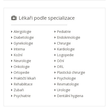
Lékaři podle specializace
Alergologie
Pediatrie
Diabetologie
Endokrinologie
Gynekologie
Chirurgie
Interna
Kardiologie
Kožní
Logopedie
Neurologie
Oční
Onkologie
ORL
Ortopedie
Plastická chirurgie
Praktičtí lékaři
Psychologie
Rehabilitace
Revmatologie
Zubaři
Urologie
Psychiatrie
Dentální hygiena