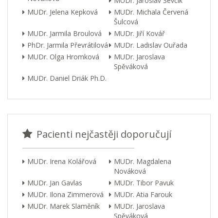
MUDr. Jaroslav Ševčík
MUDr. Jelena Kepková
MUDr. Michala Červená
Šulcová
MUDr. Jarmila Broulová
MUDr. Jiří Kovář
PhDr. Jarmila Převrátilová
MUDr. Ladislav Ouřada
MUDr. Olga Hromková
MUDr. Jaroslava
Spěváková
MUDr. Daniel Driák Ph.D.
Pacienti nejčastěji doporučují
MUDr. Irena Kolářová
MUDr. Magdalena
Nováková
MUDr. Jan Gavlas
MUDr. Tibor Pavuk
MUDr. Ilona Zimmerová
MUDr. Atia Farouk
MUDr. Marek Slaměník
MUDr. Jaroslava
Spěváková