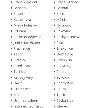
Praha - východ
Praha - západ
Benešov
Beroun
Kladno
Kolín
Kutná hora
Mělník
Mladá boleslav
Nymburk
Příbram
Rakovník
České Budějovice
Český Krumlov
Jindřichův Hradec
Písek
Prachatice
Strakonice
Tábor
Domažlice
Klatovy
Plzeň - jih
Plzeň - sever
Rokycany
Tachov
Cheb
Karlovy Vary
Sokolov
Děčín
Chomutov
Litoměřice
Louny
Most
Teplice
Ústí nad Labem
Česká Lípa
Jablonec nad Nisou
Liberec