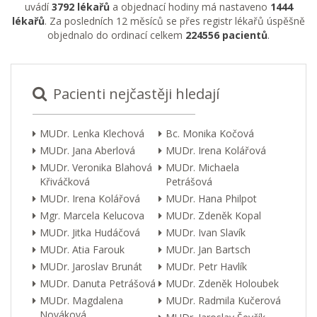
uvádí
3792 lékařů
a objednací hodiny má nastaveno
1444
lékařů
. Za posledních 12 měsíců se přes registr lékařů úspěšně
objednalo do ordinací celkem
224556 pacientů
.
Pacienti nejčastěji hledají
MUDr. Lenka Klechová
Bc. Monika Kočová
MUDr. Jana Aberlová
MUDr. Irena Kolářová
MUDr. Veronika Blahová
MUDr. Michaela
Křiváčková
Petrášová
MUDr. Irena Kolářová
MUDr. Hana Philpot
Mgr. Marcela Kelucova
MUDr. Zdeněk Kopal
MUDr. Jitka Hudáčová
MUDr. Ivan Slavík
MUDr. Atia Farouk
MUDr. Jan Bartsch
MUDr. Jaroslav Brunát
MUDr. Petr Havlík
MUDr. Danuta Petrášová
MUDr. Zdeněk Holoubek
MUDr. Magdalena
MUDr. Radmila Kučerová
Nováková