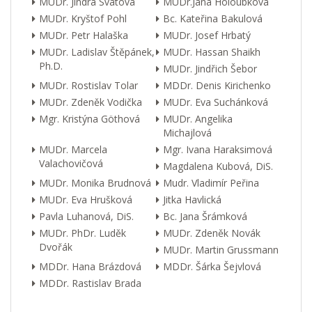
MUDr. Jindra Svátová
MUDr.Jana Holoubková
MUDr. Kryštof Pohl
Bc. Kateřina Bakulová
MUDr. Petr Halaška
MUDr. Josef Hrbatý
MUDr. Ladislav Štěpánek,
MUDr. Hassan Shaikh
Ph.D.
MUDr. Jindřich Šebor
MUDr. Rostislav Tolar
MDDr. Denis Kirichenko
MUDr. Zdeněk Vodička
MUDr. Eva Suchánková
Mgr. Kristýna Göthová
MUDr. Angelika
Michajlová
MUDr. Marcela
Mgr. Ivana Haraksimová
Valachovičová
Magdalena Kubová, DiS.
MUDr. Monika Brudnová
Mudr. Vladimír Peřina
MUDr. Eva Hrušková
Jitka Havlická
Pavla Luhanová, DiS.
Bc. Jana Šrámková
MUDr. PhDr. Luděk
MUDr. Zdeněk Novák
Dvořák
MUDr. Martin Grussmann
MDDr. Hana Brázdová
MDDr. Šárka Šejvlová
MDDr. Rastislav Brada