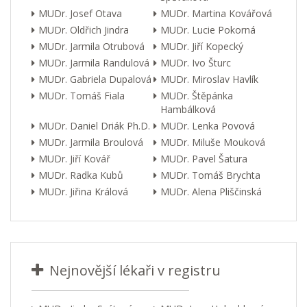
MUDr. Josef Otava
MUDr. Martina Kovářová
MUDr. Oldřich Jindra
MUDr. Lucie Pokorná
MUDr. Jarmila Otrubová
MUDr. Jiří Kopecký
MUDr. Jarmila Randulová
MUDr. Ivo Šturc
MUDr. Gabriela Dupalová
MUDr. Miroslav Havlík
MUDr. Tomáš Fiala
MUDr. Štěpánka
Hambálková
MUDr. Daniel Driák Ph.D.
MUDr. Lenka Povová
MUDr. Jarmila Broulová
MUDr. Miluše Mouková
MUDr. Jiří Kovář
MUDr. Pavel Šatura
MUDr. Radka Kubů
MUDr. Tomáš Brychta
MUDr. Jiřina Králová
MUDr. Alena Pliščinská
Nejnovější lékaři v registru