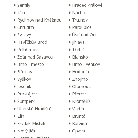
Semily
Hradec Králové
Jičín
Náchod
Rychnov nad Kněžnou
Trutnov
Chrudim
Pardubice
Svitavy
Ústí nad Orlicí
Havlíčkův Brod
Jihlava
Pelhřimov
Třebíč
Žďár nad Sázavou
Blansko
Brno - město
Brno - venkov
Břeclav
Hodonín
Vyškov
Znojmo
Jeseník
Olomouc
Prostějov
Přerov
Šumperk
Kroměříž
Uherské Hradiště
Vsetín
Zlín
Bruntál
Frýdek-Místek
Karviná
Nový Jičín
Opava