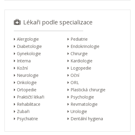
Lékaři podle specializace
Alergologie
Pediatrie
Diabetologie
Endokrinologie
Gynekologie
Chirurgie
Interna
Kardiologie
Kožní
Logopedie
Neurologie
Oční
Onkologie
ORL
Ortopedie
Plastická chirurgie
Praktičtí lékaři
Psychologie
Rehabilitace
Revmatologie
Zubaři
Urologie
Psychiatrie
Dentální hygiena