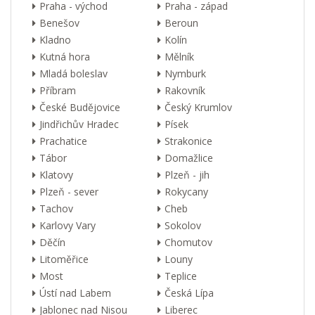
Praha - východ
Praha - západ
Benešov
Beroun
Kladno
Kolín
Kutná hora
Mělník
Mladá boleslav
Nymburk
Příbram
Rakovník
České Budějovice
Český Krumlov
Jindřichův Hradec
Písek
Prachatice
Strakonice
Tábor
Domažlice
Klatovy
Plzeň - jih
Plzeň - sever
Rokycany
Tachov
Cheb
Karlovy Vary
Sokolov
Děčín
Chomutov
Litoměřice
Louny
Most
Teplice
Ústí nad Labem
Česká Lípa
Jablonec nad Nisou
Liberec