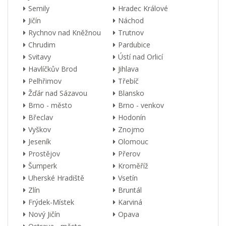
Semily
Hradec Králové
Jičín
Náchod
Rychnov nad Kněžnou
Trutnov
Chrudim
Pardubice
Svitavy
Ústí nad Orlicí
Havlíčkův Brod
Jihlava
Pelhřimov
Třebíč
Žďár nad Sázavou
Blansko
Brno - město
Brno - venkov
Břeclav
Hodonín
Vyškov
Znojmo
Jeseník
Olomouc
Prostějov
Přerov
Šumperk
Kroměříž
Uherské Hradiště
Vsetín
Zlín
Bruntál
Frýdek-Místek
Karviná
Nový Jičín
Opava