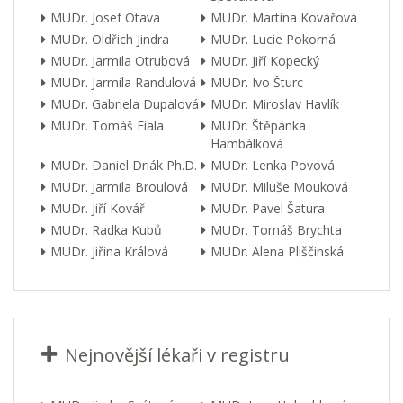
MUDr. Josef Otava
MUDr. Martina Kovářová
MUDr. Oldřich Jindra
MUDr. Lucie Pokorná
MUDr. Jarmila Otrubová
MUDr. Jiří Kopecký
MUDr. Jarmila Randulová
MUDr. Ivo Šturc
MUDr. Gabriela Dupalová
MUDr. Miroslav Havlík
MUDr. Tomáš Fiala
MUDr. Štěpánka
Hambálková
MUDr. Daniel Driák Ph.D.
MUDr. Lenka Povová
MUDr. Jarmila Broulová
MUDr. Miluše Mouková
MUDr. Jiří Kovář
MUDr. Pavel Šatura
MUDr. Radka Kubů
MUDr. Tomáš Brychta
MUDr. Jiřina Králová
MUDr. Alena Pliščinská
Nejnovější lékaři v registru