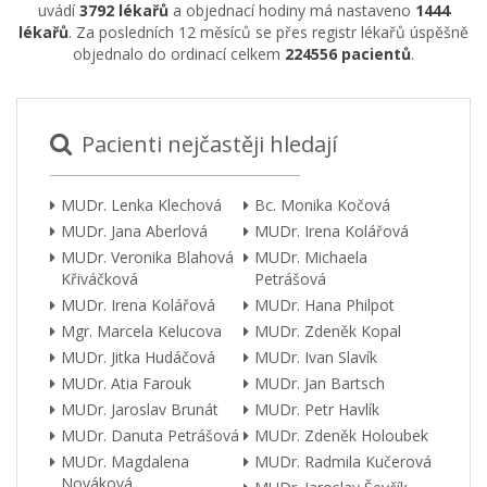
uvádí
3792 lékařů
a objednací hodiny má nastaveno
1444
lékařů
. Za posledních 12 měsíců se přes registr lékařů úspěšně
objednalo do ordinací celkem
224556 pacientů
.
Pacienti nejčastěji hledají
MUDr. Lenka Klechová
Bc. Monika Kočová
MUDr. Jana Aberlová
MUDr. Irena Kolářová
MUDr. Veronika Blahová
MUDr. Michaela
Křiváčková
Petrášová
MUDr. Irena Kolářová
MUDr. Hana Philpot
Mgr. Marcela Kelucova
MUDr. Zdeněk Kopal
MUDr. Jitka Hudáčová
MUDr. Ivan Slavík
MUDr. Atia Farouk
MUDr. Jan Bartsch
MUDr. Jaroslav Brunát
MUDr. Petr Havlík
MUDr. Danuta Petrášová
MUDr. Zdeněk Holoubek
MUDr. Magdalena
MUDr. Radmila Kučerová
Nováková