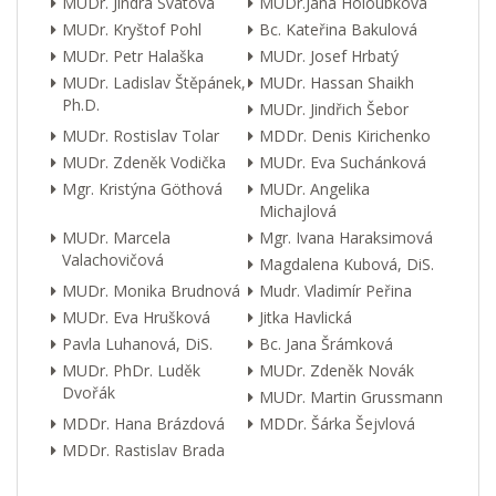
MUDr. Jindra Svátová
MUDr.Jana Holoubková
MUDr. Kryštof Pohl
Bc. Kateřina Bakulová
MUDr. Petr Halaška
MUDr. Josef Hrbatý
MUDr. Ladislav Štěpánek,
MUDr. Hassan Shaikh
Ph.D.
MUDr. Jindřich Šebor
MUDr. Rostislav Tolar
MDDr. Denis Kirichenko
MUDr. Zdeněk Vodička
MUDr. Eva Suchánková
Mgr. Kristýna Göthová
MUDr. Angelika
Michajlová
MUDr. Marcela
Mgr. Ivana Haraksimová
Valachovičová
Magdalena Kubová, DiS.
MUDr. Monika Brudnová
Mudr. Vladimír Peřina
MUDr. Eva Hrušková
Jitka Havlická
Pavla Luhanová, DiS.
Bc. Jana Šrámková
MUDr. PhDr. Luděk
MUDr. Zdeněk Novák
Dvořák
MUDr. Martin Grussmann
MDDr. Hana Brázdová
MDDr. Šárka Šejvlová
MDDr. Rastislav Brada