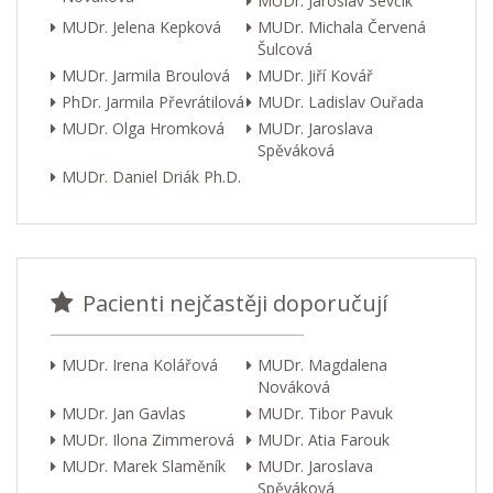
MUDr. Jaroslav Ševčík
MUDr. Jelena Kepková
MUDr. Michala Červená
Šulcová
MUDr. Jarmila Broulová
MUDr. Jiří Kovář
PhDr. Jarmila Převrátilová
MUDr. Ladislav Ouřada
MUDr. Olga Hromková
MUDr. Jaroslava
Spěváková
MUDr. Daniel Driák Ph.D.
Pacienti nejčastěji doporučují
MUDr. Irena Kolářová
MUDr. Magdalena
Nováková
MUDr. Jan Gavlas
MUDr. Tibor Pavuk
MUDr. Ilona Zimmerová
MUDr. Atia Farouk
MUDr. Marek Slaměník
MUDr. Jaroslava
Spěváková