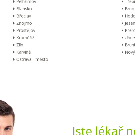
Pelhřimov
Třebí
Blansko
Brno
Břeclav
Hodo
Znojmo
Jesen
Prostějov
Přer
Kroměříž
Uher
Zlín
Brunt
Karviná
Nový 
Ostrava - město
Jste lékař 