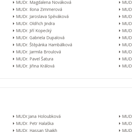
MUDr. Magdalena Nováková
MUDr
MUDr. Ilona Zimmerová
MUDr
MUDr. Jaroslava Spěváková
MUDr
MUDr. Oldřich Jindra
MUDr
MUDr. Jiří Kopecký
MUDr
MUDr. Gabriela Dupalová
MUDr.
MUDr. Štěpánka Hambálková
MUDr.
MUDr. Jarmila Broulová
MUDr
MUDr. Pavel Šatura
MUDr
MUDr. Jiřina Králová
MUDr.
MUDr.Jana Holoubková
MUDr
MUDr. Petr Halaška
MUDr
MUDr. Hassan Shaikh
MUDr.