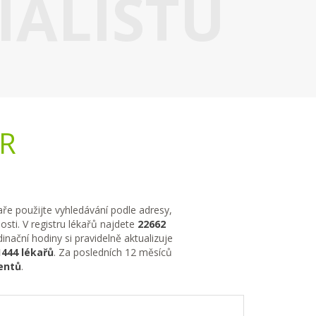
IALISTU
ČR
kaře použijte vyhledávání podle adresy,
sti. V registru lékařů najdete
22662
nační hodiny si pravidelně aktualizuje
1444 lékařů
. Za posledních 12 měsíců
entů
.