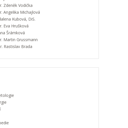
. Zdeněk Vodička
. Angelika Michajlová
alena Kubová, DiS.
. Eva Hrušková
Jana Šrámková
. Martin Grussmann
. Rastislav Brada
etologie
rgie
í
pedie