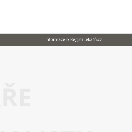
Informace o RegistrLékařů.cz
AŘE