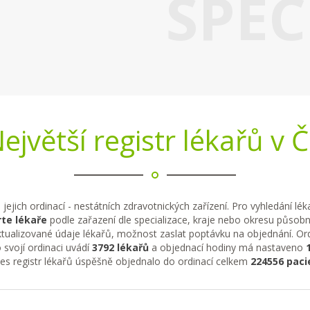
SPEC
ejvětší registr lékařů v 
 jejich ordinací - nestátních zdravotnických zařízení. Pro vyhledání lé
te lékaře
podle zařazení dle specializace, kraje nebo okresu působno
tualizované údaje lékařů, možnost zaslat poptávku na objednání. Ordi
 svojí ordinaci uvádí
3792 lékařů
a objednací hodiny má nastaveno
řes registr lékařů úspěšně objednalo do ordinací celkem
224556 paci