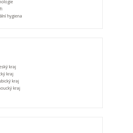
hologie
ři
lní hygiena
eský kraj
ký kraj
bický kraj
oucký kraj