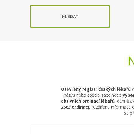
HLEDAT
N
Otevřený registr českých lékařů
a
názvu nebo specializace nebo
vyber
aktivních ordinací lékařů
, denně ak
2563 ordinací
, rozšířené informace o
se p