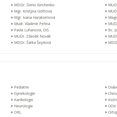
MDDr. Denis Kirichenko
MUDr
Mgr. Kristýna Göthová
MUDr
Mgr. Ivana Haraksimová
Magd
Mudr. Vladimír Peřina
MUDr
Pavla Luhanová, DiS.
Bc. 
MUDr. Zdeněk Novák
MUDr
MDDr. Šárka Šejvlová
MDDr
Pediatrie
Diab
Gynekologie
Chiru
Kardiologie
Kožn
Neurologie
Oční
ORL
Orto