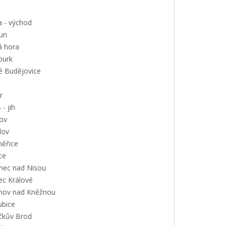
a - východ
un
á hora
urk
é Budějovice
r
 - jih
ov
lov
měřice
ce
onec nad Nisou
ec Králové
nov nad Kněžnou
ubice
íčkův Brod