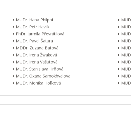
MUDr. Hana Philpot
MUDr
MUDr. Petr Havlík
MUDr
PhDr. Jarmila Převrátilová
MUDr
MUDr. Pavel Šatura
MUDr
MDDr. Zuzana Batová
MUDr
MUDr. Irena Žwaková
MUDr
MUDr. Irena Vašutová
MUDr
MUDr. Stanislava Hrňová
MUDr
MUDr. Oxana Samokhvalova
MUDr
MUDr. Monika Holíková
MUDr