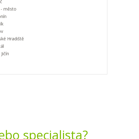
č
 - město
nín
ík
ov
ské Hradiště
ál
Jičín
nebo specialista?