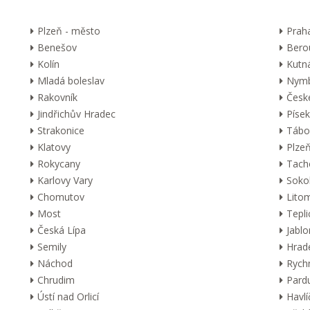
Plzeň - město
Prah
Benešov
Bero
Kolín
Kutn
Mladá boleslav
Nymb
Rakovník
Česk
Jindřichův Hradec
Písek
Strakonice
Tábo
Klatovy
Plzeň
Rokycany
Tach
Karlovy Vary
Soko
Chomutov
Lito
Most
Tepli
Česká Lípa
Jabl
Semily
Hrad
Náchod
Rych
Chrudim
Pard
Ústí nad Orlicí
Havl