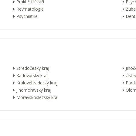
Praktičtí lékaři
Psyc
Revmatologie
Zuba
Psychiatrie
Dentá
Středočeský kraj
Jihoč
Karlovarský kraj
Ústec
Královéhradecký kraj
Pardu
Jihomoravský kraj
Olom
Moravskoslezský kraj