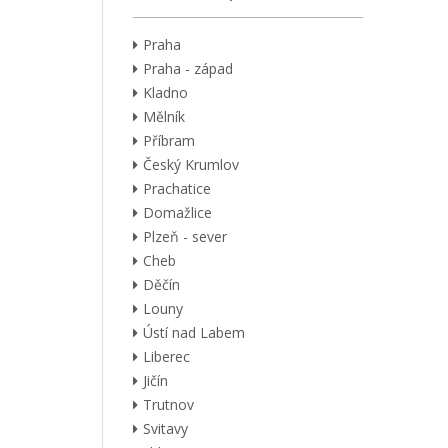
Praha
Praha - západ
Kladno
Mělník
Příbram
Český Krumlov
Prachatice
Domažlice
Plzeň - sever
Cheb
Děčín
Louny
Ústí nad Labem
Liberec
Jičín
Trutnov
Svitavy