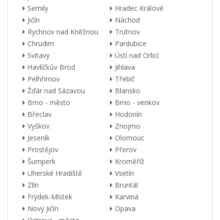
Semily
Hradec Králové
Jičín
Náchod
Rychnov nad Kněžnou
Trutnov
Chrudim
Pardubice
Svitavy
Ústí nad Orlicí
Havlíčkův Brod
Jihlava
Pelhřimov
Třebíč
Žďár nad Sázavou
Blansko
Brno - město
Brno - venkov
Břeclav
Hodonín
Vyškov
Znojmo
Jeseník
Olomouc
Prostějov
Přerov
Šumperk
Kroměříž
Uherské Hradiště
Vsetín
Zlín
Bruntál
Frýdek-Místek
Karviná
Nový Jičín
Opava