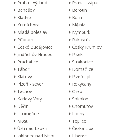
Praha - východ
Praha - západ
Benešov
Beroun
Kladno
Kolín
Kutná hora
Mělník
Mladá boleslav
Nymburk
Příbram
Rakovník
České Budějovice
Český Krumlov
Jindřichův Hradec
Písek
Prachatice
Strakonice
Tábor
Domažlice
Klatovy
Plzeň - jih
Plzeň - sever
Rokycany
Tachov
Cheb
Karlovy Vary
Sokolov
Děčín
Chomutov
Litoměřice
Louny
Most
Teplice
Ústí nad Labem
Česká Lípa
Jablonec nad Nisou
Liberec