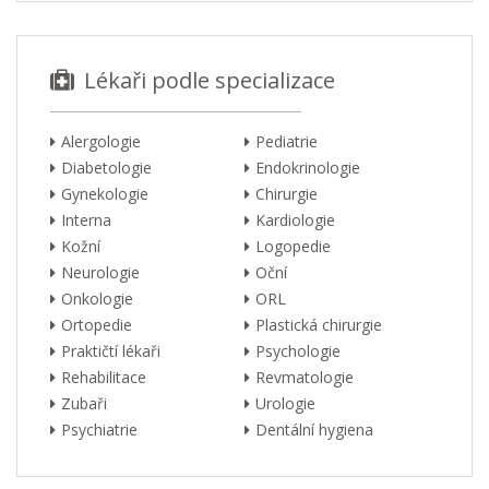
Lékaři podle specializace
Alergologie
Pediatrie
Diabetologie
Endokrinologie
Gynekologie
Chirurgie
Interna
Kardiologie
Kožní
Logopedie
Neurologie
Oční
Onkologie
ORL
Ortopedie
Plastická chirurgie
Praktičtí lékaři
Psychologie
Rehabilitace
Revmatologie
Zubaři
Urologie
Psychiatrie
Dentální hygiena