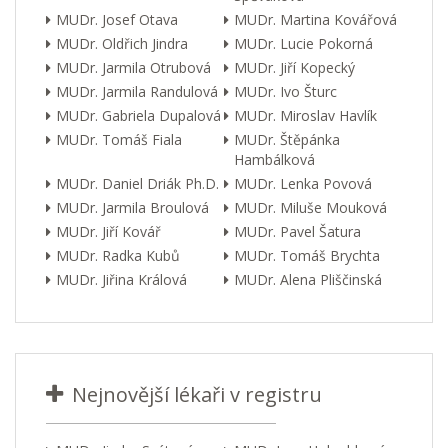
MUDr. Josef Otava
MUDr. Martina Kovářová
MUDr. Oldřich Jindra
MUDr. Lucie Pokorná
MUDr. Jarmila Otrubová
MUDr. Jiří Kopecký
MUDr. Jarmila Randulová
MUDr. Ivo Šturc
MUDr. Gabriela Dupalová
MUDr. Miroslav Havlík
MUDr. Tomáš Fiala
MUDr. Štěpánka
Hambálková
MUDr. Daniel Driák Ph.D.
MUDr. Lenka Povová
MUDr. Jarmila Broulová
MUDr. Miluše Mouková
MUDr. Jiří Kovář
MUDr. Pavel Šatura
MUDr. Radka Kubů
MUDr. Tomáš Brychta
MUDr. Jiřina Králová
MUDr. Alena Pliščinská
Nejnovější lékaři v registru