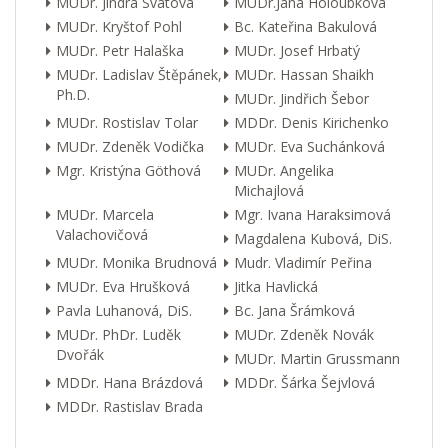
MUDr. Jindra Svátová
MUDr.Jana Holoubková
MUDr. Kryštof Pohl
Bc. Kateřina Bakulová
MUDr. Petr Halaška
MUDr. Josef Hrbatý
MUDr. Ladislav Štěpánek,
MUDr. Hassan Shaikh
Ph.D.
MUDr. Jindřich Šebor
MUDr. Rostislav Tolar
MDDr. Denis Kirichenko
MUDr. Zdeněk Vodička
MUDr. Eva Suchánková
Mgr. Kristýna Göthová
MUDr. Angelika
Michajlová
MUDr. Marcela
Mgr. Ivana Haraksimová
Valachovičová
Magdalena Kubová, DiS.
MUDr. Monika Brudnová
Mudr. Vladimír Peřina
MUDr. Eva Hrušková
Jitka Havlická
Pavla Luhanová, DiS.
Bc. Jana Šrámková
MUDr. PhDr. Luděk
MUDr. Zdeněk Novák
Dvořák
MUDr. Martin Grussmann
MDDr. Hana Brázdová
MDDr. Šárka Šejvlová
MDDr. Rastislav Brada