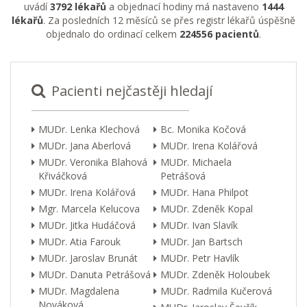
uvádí
3792 lékařů
a objednací hodiny má nastaveno
1444
lékařů
. Za posledních 12 měsíců se přes registr lékařů úspěšně
objednalo do ordinací celkem
224556 pacientů
.
Pacienti nejčastěji hledají
MUDr. Lenka Klechová
Bc. Monika Kočová
MUDr. Jana Aberlová
MUDr. Irena Kolářová
MUDr. Veronika Blahová
MUDr. Michaela
Křiváčková
Petrášová
MUDr. Irena Kolářová
MUDr. Hana Philpot
Mgr. Marcela Kelucova
MUDr. Zdeněk Kopal
MUDr. Jitka Hudáčová
MUDr. Ivan Slavík
MUDr. Atia Farouk
MUDr. Jan Bartsch
MUDr. Jaroslav Brunát
MUDr. Petr Havlík
MUDr. Danuta Petrášová
MUDr. Zdeněk Holoubek
MUDr. Magdalena
MUDr. Radmila Kučerová
Nováková