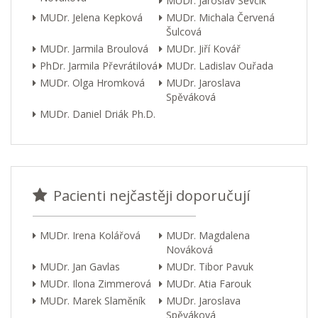
MUDr. Jaroslav Ševčík
MUDr. Jelena Kepková
MUDr. Michala Červená
Šulcová
MUDr. Jarmila Broulová
MUDr. Jiří Kovář
PhDr. Jarmila Převrátilová
MUDr. Ladislav Ouřada
MUDr. Olga Hromková
MUDr. Jaroslava
Spěváková
MUDr. Daniel Driák Ph.D.
Pacienti nejčastěji doporučují
MUDr. Irena Kolářová
MUDr. Magdalena
Nováková
MUDr. Jan Gavlas
MUDr. Tibor Pavuk
MUDr. Ilona Zimmerová
MUDr. Atia Farouk
MUDr. Marek Slaměník
MUDr. Jaroslava
Spěváková