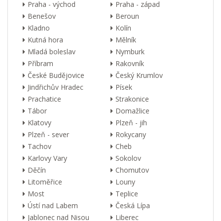
Praha - východ
Praha - západ
Benešov
Beroun
Kladno
Kolín
Kutná hora
Mělník
Mladá boleslav
Nymburk
Příbram
Rakovník
České Budějovice
Český Krumlov
Jindřichův Hradec
Písek
Prachatice
Strakonice
Tábor
Domažlice
Klatovy
Plzeň - jih
Plzeň - sever
Rokycany
Tachov
Cheb
Karlovy Vary
Sokolov
Děčín
Chomutov
Litoměřice
Louny
Most
Teplice
Ústí nad Labem
Česká Lípa
Jablonec nad Nisou
Liberec