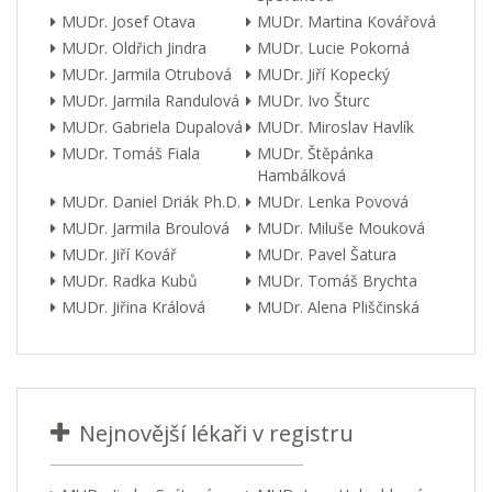
MUDr. Josef Otava
MUDr. Martina Kovářová
MUDr. Oldřich Jindra
MUDr. Lucie Pokorná
MUDr. Jarmila Otrubová
MUDr. Jiří Kopecký
MUDr. Jarmila Randulová
MUDr. Ivo Šturc
MUDr. Gabriela Dupalová
MUDr. Miroslav Havlík
MUDr. Tomáš Fiala
MUDr. Štěpánka
Hambálková
MUDr. Daniel Driák Ph.D.
MUDr. Lenka Povová
MUDr. Jarmila Broulová
MUDr. Miluše Mouková
MUDr. Jiří Kovář
MUDr. Pavel Šatura
MUDr. Radka Kubů
MUDr. Tomáš Brychta
MUDr. Jiřina Králová
MUDr. Alena Pliščinská
Nejnovější lékaři v registru