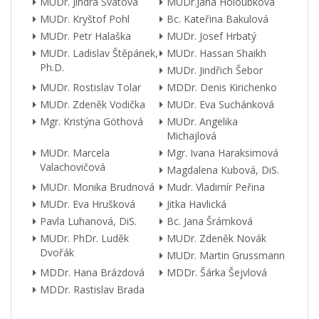
MUDr. Jindra Svátová
MUDr.Jana Holoubková
MUDr. Kryštof Pohl
Bc. Kateřina Bakulová
MUDr. Petr Halaška
MUDr. Josef Hrbatý
MUDr. Ladislav Štěpánek,
MUDr. Hassan Shaikh
Ph.D.
MUDr. Jindřich Šebor
MUDr. Rostislav Tolar
MDDr. Denis Kirichenko
MUDr. Zdeněk Vodička
MUDr. Eva Suchánková
Mgr. Kristýna Göthová
MUDr. Angelika
Michajlová
MUDr. Marcela
Mgr. Ivana Haraksimová
Valachovičová
Magdalena Kubová, DiS.
MUDr. Monika Brudnová
Mudr. Vladimír Peřina
MUDr. Eva Hrušková
Jitka Havlická
Pavla Luhanová, DiS.
Bc. Jana Šrámková
MUDr. PhDr. Luděk
MUDr. Zdeněk Novák
Dvořák
MUDr. Martin Grussmann
MDDr. Hana Brázdová
MDDr. Šárka Šejvlová
MDDr. Rastislav Brada