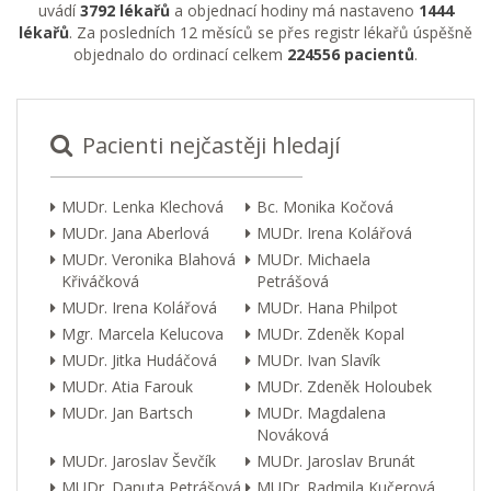
uvádí
3792 lékařů
a objednací hodiny má nastaveno
1444
lékařů
. Za posledních 12 měsíců se přes registr lékařů úspěšně
objednalo do ordinací celkem
224556 pacientů
.
Pacienti nejčastěji hledají
MUDr. Lenka Klechová
Bc. Monika Kočová
MUDr. Jana Aberlová
MUDr. Irena Kolářová
MUDr. Veronika Blahová
MUDr. Michaela
Křiváčková
Petrášová
MUDr. Irena Kolářová
MUDr. Hana Philpot
Mgr. Marcela Kelucova
MUDr. Zdeněk Kopal
MUDr. Jitka Hudáčová
MUDr. Ivan Slavík
MUDr. Atia Farouk
MUDr. Zdeněk Holoubek
MUDr. Jan Bartsch
MUDr. Magdalena
Nováková
MUDr. Jaroslav Ševčík
MUDr. Jaroslav Brunát
MUDr. Danuta Petrášová
MUDr. Radmila Kučerová