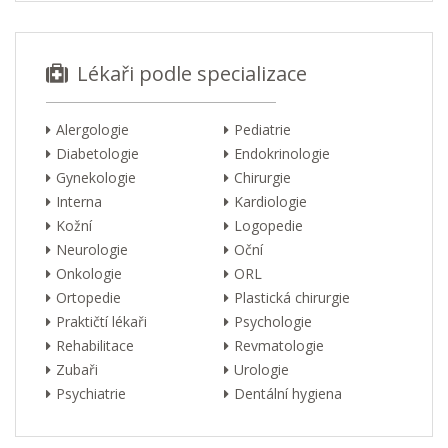
Lékaři podle specializace
Alergologie
Pediatrie
Diabetologie
Endokrinologie
Gynekologie
Chirurgie
Interna
Kardiologie
Kožní
Logopedie
Neurologie
Oční
Onkologie
ORL
Ortopedie
Plastická chirurgie
Praktičtí lékaři
Psychologie
Rehabilitace
Revmatologie
Zubaři
Urologie
Psychiatrie
Dentální hygiena