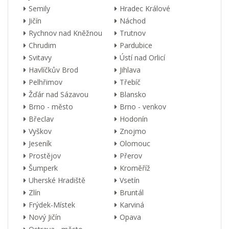
Semily
Hradec Králové
Jičín
Náchod
Rychnov nad Kněžnou
Trutnov
Chrudim
Pardubice
Svitavy
Ústí nad Orlicí
Havlíčkův Brod
Jihlava
Pelhřimov
Třebíč
Žďár nad Sázavou
Blansko
Brno - město
Brno - venkov
Břeclav
Hodonín
Vyškov
Znojmo
Jeseník
Olomouc
Prostějov
Přerov
Šumperk
Kroměříž
Uherské Hradiště
Vsetín
Zlín
Bruntál
Frýdek-Místek
Karviná
Nový Jičín
Opava