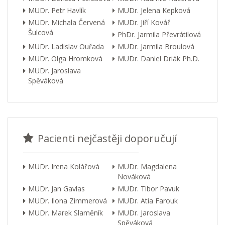
MUDr. Petr Havlík
MUDr. Jelena Kepková
MUDr. Michala Červená
MUDr. Jiří Kovář
Šulcová
PhDr. Jarmila Převrátilová
MUDr. Ladislav Ouřada
MUDr. Jarmila Broulová
MUDr. Olga Hromková
MUDr. Daniel Driák Ph.D.
MUDr. Jaroslava
Spěváková
Pacienti nejčastěji doporučují
MUDr. Irena Kolářová
MUDr. Magdalena
Nováková
MUDr. Jan Gavlas
MUDr. Tibor Pavuk
MUDr. Ilona Zimmerová
MUDr. Atia Farouk
MUDr. Marek Slaměník
MUDr. Jaroslava
Spěváková