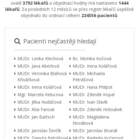
uvádí
3792 lékařů
a objednací hodiny má nastaveno
1444
lékařů
. Za posledních 12 měsíců se přes registr lékařů úspěšně
objednalo do ordinací celkem
224556 pacientů
.
Pacienti nejčastěji hledají
MUDr. Lenka Klechová
Bc. Monika Kočová
MUDr. Jana Aberlová
MUDr. Irena Kolářová
MUDr. Veronika Blahová
MUDr. Michaela
Křiváčková
Petrášová
MUDr. Irena Kolářová
MUDr. Hana Philpot
Mgr. Marcela Kelucova
MUDr. Zdeněk Kopal
MUDr. Jitka Hudáčová
MUDr. Ivan Slavík
MUDr. Atia Farouk
MUDr. Zdeněk Holoubek
MUDr. Jan Bartsch
MUDr. Magdalena
Nováková
MUDr. Jaroslav Ševčík
MUDr. Jaroslav Brunát
MUDr. Danuta Petrášová
MUDr. Radmila Kučerová