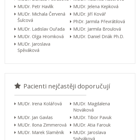
MUDr. Petr Havlík
MUDr. Jelena Kepková
MUDr. Michala Červená
MUDr. Jiří Kovář
Šulcová
PhDr. Jarmila Převrátilová
MUDr. Ladislav Ouřada
MUDr. Jarmila Broulová
MUDr. Olga Hromková
MUDr. Daniel Driák Ph.D.
MUDr. Jaroslava
Spěváková
Pacienti nejčastěji doporučují
MUDr. Irena Kolářová
MUDr. Magdalena
Nováková
MUDr. Jan Gavlas
MUDr. Tibor Pavuk
MUDr. Ilona Zimmerová
MUDr. Atia Farouk
MUDr. Marek Slaměník
MUDr. Jaroslava
Spěváková