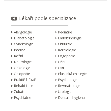
Lékaři podle specializace
Alergologie
Pediatrie
Diabetologie
Endokrinologie
Gynekologie
Chirurgie
Interna
Kardiologie
Kožní
Logopedie
Neurologie
Oční
Onkologie
ORL
Ortopedie
Plastická chirurgie
Praktičtí lékaři
Psychologie
Rehabilitace
Revmatologie
Zubaři
Urologie
Psychiatrie
Dentální hygiena