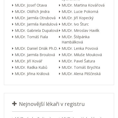
MUDr. Josef Otava
MUDr. Martina Kovářová
MUDr. Oldřich Jindra
MUDr. Lucie Pokorná
MUDr. Jarmila Otrubová
MUDr. Jiří Kopecký
MUDr. Jarmila Randulová
MUDr. Ivo Šturc
MUDr. Gabriela Dupalová
MUDr. Miroslav Havlík
MUDr. Tomáš Fiala
MUDr. Štěpánka
Hambálková
MUDr. Daniel Driák Ph.D.
MUDr. Lenka Povová
MUDr. Jarmila Broulová
MUDr. Miluše Mouková
MUDr. Jiří Kovář
MUDr. Pavel Šatura
MUDr. Radka Kubů
MUDr. Tomáš Brychta
MUDr. Jiřina Králová
MUDr. Alena Pliščinská
Nejnovější lékaři v registru