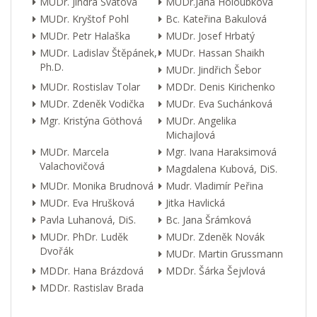
MUDr. Jindra Svátová
MUDr.Jana Holoubková
MUDr. Kryštof Pohl
Bc. Kateřina Bakulová
MUDr. Petr Halaška
MUDr. Josef Hrbatý
MUDr. Ladislav Štěpánek,
MUDr. Hassan Shaikh
Ph.D.
MUDr. Jindřich Šebor
MUDr. Rostislav Tolar
MDDr. Denis Kirichenko
MUDr. Zdeněk Vodička
MUDr. Eva Suchánková
Mgr. Kristýna Göthová
MUDr. Angelika
Michajlová
MUDr. Marcela
Mgr. Ivana Haraksimová
Valachovičová
Magdalena Kubová, DiS.
MUDr. Monika Brudnová
Mudr. Vladimír Peřina
MUDr. Eva Hrušková
Jitka Havlická
Pavla Luhanová, DiS.
Bc. Jana Šrámková
MUDr. PhDr. Luděk
MUDr. Zdeněk Novák
Dvořák
MUDr. Martin Grussmann
MDDr. Hana Brázdová
MDDr. Šárka Šejvlová
MDDr. Rastislav Brada