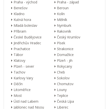
Praha - východ
Praha - západ
Benešov
Beroun
Kladno
Kolín
Kutná hora
Mělník
Mladá boleslav
Nymburk
Příbram
Rakovník
České Budějovice
Český Krumlov
Jindřichův Hradec
Písek
Prachatice
Strakonice
Tábor
Domažlice
Klatovy
Plzeň - jih
Plzeň - sever
Rokycany
Tachov
Cheb
Karlovy Vary
Sokolov
Děčín
Chomutov
Litoměřice
Louny
Most
Teplice
Ústí nad Labem
Česká Lípa
Jablonec nad Nisou
Liberec