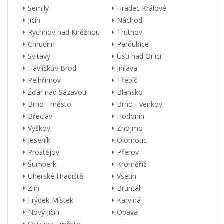
Semily
Hradec Králové
Jičín
Náchod
Rychnov nad Kněžnou
Trutnov
Chrudim
Pardubice
Svitavy
Ústí nad Orlicí
Havlíčkův Brod
Jihlava
Pelhřimov
Třebíč
Žďár nad Sázavou
Blansko
Brno - město
Brno - venkov
Břeclav
Hodonín
Vyškov
Znojmo
Jeseník
Olomouc
Prostějov
Přerov
Šumperk
Kroměříž
Uherské Hradiště
Vsetín
Zlín
Bruntál
Frýdek-Místek
Karviná
Nový Jičín
Opava