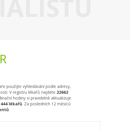
IALISTU
ČR
kaře použijte vyhledávání podle adresy,
sti. V registru lékařů najdete
22662
nační hodiny si pravidelně aktualizuje
1444 lékařů
. Za posledních 12 měsíců
entů
.