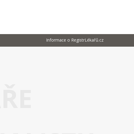
Informace o RegistrLékařů.cz
AŘE