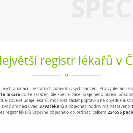
SPEC
ejvětší registr lékařů v 
 jejich ordinací - nestátních zdravotnických zařízení. Pro vyhledání lé
te lékaře
podle zařazení dle specializace, kraje nebo okresu působno
tualizované údaje lékařů, možnost zaslat poptávku na objednání. Ordi
 svojí ordinaci uvádí
3792 lékařů
a objednací hodiny má nastaveno
řes registr lékařů úspěšně objednalo do ordinací celkem
224556 paci