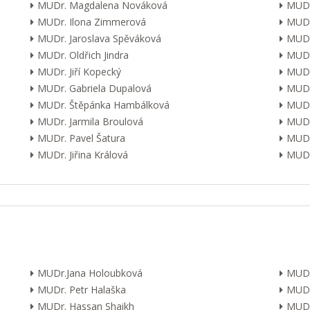
MUDr. Magdalena Nováková
MUDr
MUDr. Ilona Zimmerová
MUDr
MUDr. Jaroslava Spěváková
MUDr
MUDr. Oldřich Jindra
MUDr
MUDr. Jiří Kopecký
MUDr
MUDr. Gabriela Dupalová
MUDr.
MUDr. Štěpánka Hambálková
MUDr.
MUDr. Jarmila Broulová
MUDr
MUDr. Pavel Šatura
MUDr
MUDr. Jiřina Králová
MUDr.
MUDr.Jana Holoubková
MUDr
MUDr. Petr Halaška
MUDr
MUDr. Hassan Shaikh
MUDr.