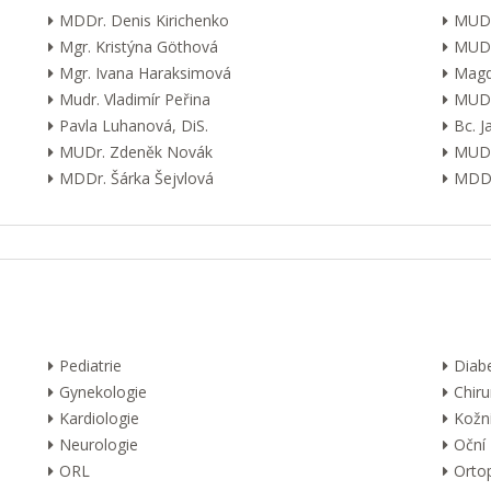
MDDr. Denis Kirichenko
MUDr
Mgr. Kristýna Göthová
MUDr
Mgr. Ivana Haraksimová
Magd
Mudr. Vladimír Peřina
MUDr
Pavla Luhanová, DiS.
Bc. 
MUDr. Zdeněk Novák
MUDr
MDDr. Šárka Šejvlová
MDDr
Pediatrie
Diab
Gynekologie
Chiru
Kardiologie
Kožn
Neurologie
Oční
ORL
Orto