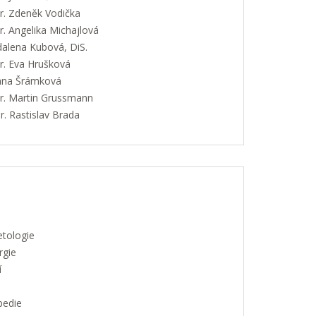
. Zdeněk Vodička
. Angelika Michajlová
alena Kubová, DiS.
. Eva Hrušková
Jana Šrámková
. Martin Grussmann
. Rastislav Brada
etologie
rgie
í
pedie