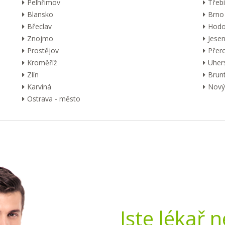
Pelhřimov
Třebí
Blansko
Brno
Břeclav
Hodo
Znojmo
Jesen
Prostějov
Přer
Kroměříž
Uher
Zlín
Brunt
Karviná
Nový 
Ostrava - město
Jste lékař 