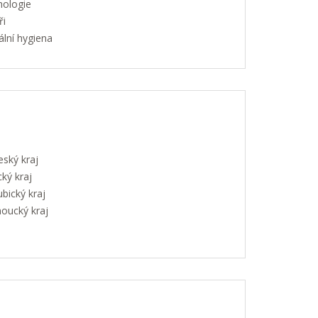
hologie
ři
lní hygiena
eský kraj
ký kraj
bický kraj
oucký kraj