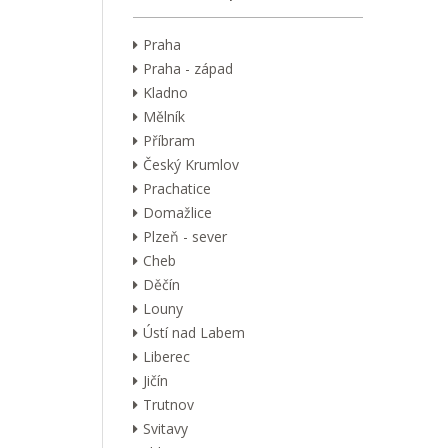
Praha
Praha - západ
Kladno
Mělník
Příbram
Český Krumlov
Prachatice
Domažlice
Plzeň - sever
Cheb
Děčín
Louny
Ústí nad Labem
Liberec
Jičín
Trutnov
Svitavy