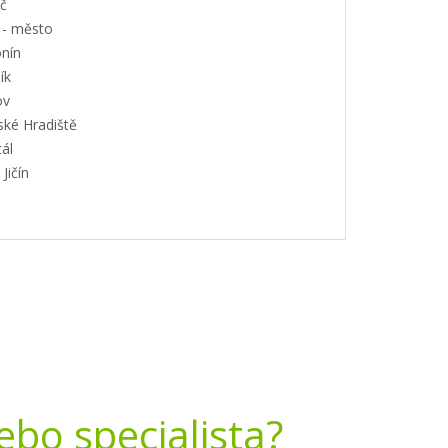
č
 - město
nín
ík
ov
ské Hradiště
ál
Jičín
nebo specialista?