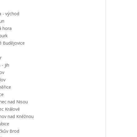
a - východ
un
á hora
urk
é Budějovice
r
 - jih
ov
lov
měřice
ce
onec nad Nisou
ec Králové
nov nad Kněžnou
ubice
íčkův Brod