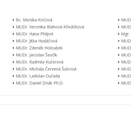
Bc. Monika Kočová
MUDr
MUDr. Veronika Blahová Křiváčková
MUDr
MUDr. Hana Philpot
Mgr.
MUDr. Jitka Hudáčová
MUDr.
MUDr. Zdeněk Holoubek
MUDr
MUDr. Jaroslav Ševčík
MUDr
MUDr. Radmila Kučerová
MUDr.
MUDr. Michala Červená Šulcová
MUDr.
MUDr. Ladislav Ouřada
MUDr
MUDr. Daniel Driák Ph.D.
MUDr