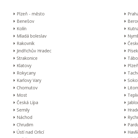
Plzeň - město
Prah
Benešov
Bero
Kolín
Kutn
Mladá boleslav
Nymb
Rakovník
Česk
Jindřichův Hradec
Písek
Strakonice
Tábo
Klatovy
Plzeň
Rokycany
Tach
Karlovy Vary
Soko
Chomutov
Lito
Most
Tepli
Česká Lípa
Jabl
Semily
Hrad
Náchod
Rych
Chrudim
Pard
Ústí nad Orlicí
Havl