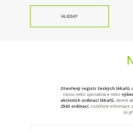
HLEDAT
N
Otevřený registr českých lékařů
a
názvu nebo specializace nebo
vyber
aktivních ordinací lékařů
, denně ak
2563 ordinací
, rozšířené informace o
se p