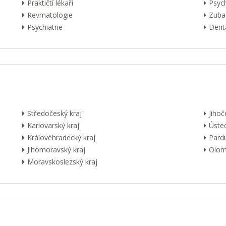
Praktičtí lékaři
Psyc
Revmatologie
Zuba
Psychiatrie
Dentá
Středočeský kraj
Jihoč
Karlovarský kraj
Ústec
Královéhradecký kraj
Pardu
Jihomoravský kraj
Olom
Moravskoslezský kraj