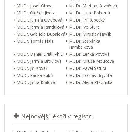
MUDr. Josef Otava
MUDr. Martina Kovářová
MUDr. Oldřich Jindra
MUDr. Lucie Pokorná
MUDr. Jarmila Otrubová
MUDr. Jiří Kopecký
MUDr. Jarmila Randulová
MUDr. Ivo Šturc
MUDr. Gabriela Dupalová
MUDr. Miroslav Havlík
MUDr. Tomáš Fiala
MUDr. Štěpánka
Hambálková
MUDr. Daniel Driák Ph.D.
MUDr. Lenka Povová
MUDr. Jarmila Broulová
MUDr. Miluše Mouková
MUDr. Jiří Kovář
MUDr. Pavel Šatura
MUDr. Radka Kubů
MUDr. Tomáš Brychta
MUDr. Jiřina Králová
MUDr. Alena Pliščinská
Nejnovější lékaři v registru