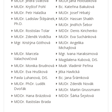
MUDr. Jindra Svátová
MUDr.Jana Holoubková
MUDr. Kryštof Pohl
Bc. Kateřina Bakulová
MUDr. Petr Halaška
MUDr. Josef Hrbatý
MUDr. Ladislav Štěpánek,
MUDr. Hassan Shaikh
Ph.D.
MUDr. Jindřich Šebor
MUDr. Rostislav Tolar
MDDr. Denis Kirichenko
MUDr. Zdeněk Vodička
MUDr. Eva Suchánková
Mgr. Kristýna Göthová
MUDr. Angelika
Michajlová
MUDr. Marcela
Mgr. Ivana Haraksimová
Valachovičová
Magdalena Kubová, DiS.
MUDr. Monika Brudnová
Mudr. Vladimír Peřina
MUDr. Eva Hrušková
Jitka Havlická
Pavla Luhanová, DiS.
Bc. Jana Šrámková
MUDr. PhDr. Luděk
MUDr. Zdeněk Novák
Dvořák
MUDr. Martin Grussmann
MDDr. Hana Brázdová
MDDr. Šárka Šejvlová
MDDr. Rastislav Brada