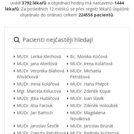
uvádí
3792 lékařů
a objednací hodiny má nastaveno
1444
lékařů
. Za posledních 12 měsíců se přes registr lékařů úspěšně
objednalo do ordinací celkem
224556 pacientů
.
Pacienti nejčastěji hledají
MUDr. Lenka Klechová
Bc. Monika Kočová
MUDr. Jana Aberlová
MUDr. Irena Kolářová
MUDr. Veronika Blahová
MUDr. Michaela
Křiváčková
Petrášová
MUDr. Irena Kolářová
MUDr. Hana Philpot
Mgr. Marcela Kelucova
MUDr. Zdeněk Kopal
MUDr. Jitka Hudáčová
MUDr. Ivan Slavík
MUDr. Atia Farouk
MUDr. Zdeněk Holoubek
MUDr. Jan Bartsch
MUDr. Magdalena
Nováková
MUDr. Jaroslav Ševčík
MUDr. Jaroslav Brunát
MUDr. Danuta Petrášová
MUDr. Radmila Kučerová