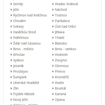
Semily
Hradec Králové
Jičín
Náchod
Rychnov nad Kněžnou
Trutnov
Chrudim
Pardubice
Svitavy
Ústí nad Orlicí
Havlíčkův Brod
Jihlava
Pelhřimov
Třebíč
Žďár nad Sázavou
Blansko
Brno - město
Brno - venkov
Břeclav
Hodonín
Vyškov
Znojmo
Jeseník
Olomouc
Prostějov
Přerov
Šumperk
Kroměříž
Uherské Hradiště
Vsetín
Zlín
Bruntál
Frýdek-Místek
Karviná
Nový Jičín
Opava