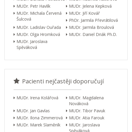
MUDr. Petr Havlík
MUDr. Jelena Kepková
MUDr. Michala Červená
MUDr. Jiří Kovář
Šulcová
PhDr. Jarmila Převrátilová
MUDr. Ladislav Ouřada
MUDr. Jarmila Broulová
MUDr. Olga Hromková
MUDr. Daniel Driák Ph.D.
MUDr. Jaroslava
Spěváková
Pacienti nejčastěji doporučují
MUDr. Irena Kolářová
MUDr. Magdalena
Nováková
MUDr. Jan Gavlas
MUDr. Tibor Pavuk
MUDr. Ilona Zimmerová
MUDr. Atia Farouk
MUDr. Marek Slaměník
MUDr. Jaroslava
Spěváková