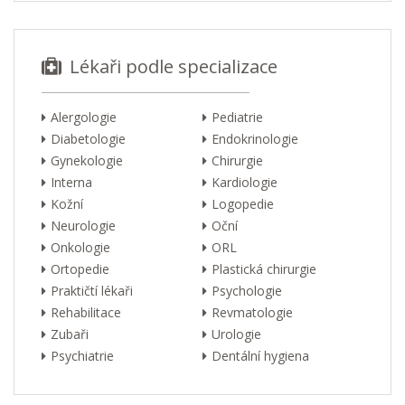
Lékaři podle specializace
Alergologie
Pediatrie
Diabetologie
Endokrinologie
Gynekologie
Chirurgie
Interna
Kardiologie
Kožní
Logopedie
Neurologie
Oční
Onkologie
ORL
Ortopedie
Plastická chirurgie
Praktičtí lékaři
Psychologie
Rehabilitace
Revmatologie
Zubaři
Urologie
Psychiatrie
Dentální hygiena