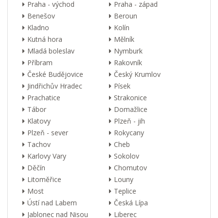
Praha - východ
Praha - západ
Benešov
Beroun
Kladno
Kolín
Kutná hora
Mělník
Mladá boleslav
Nymburk
Příbram
Rakovník
České Budějovice
Český Krumlov
Jindřichův Hradec
Písek
Prachatice
Strakonice
Tábor
Domažlice
Klatovy
Plzeň - jih
Plzeň - sever
Rokycany
Tachov
Cheb
Karlovy Vary
Sokolov
Děčín
Chomutov
Litoměřice
Louny
Most
Teplice
Ústí nad Labem
Česká Lípa
Jablonec nad Nisou
Liberec