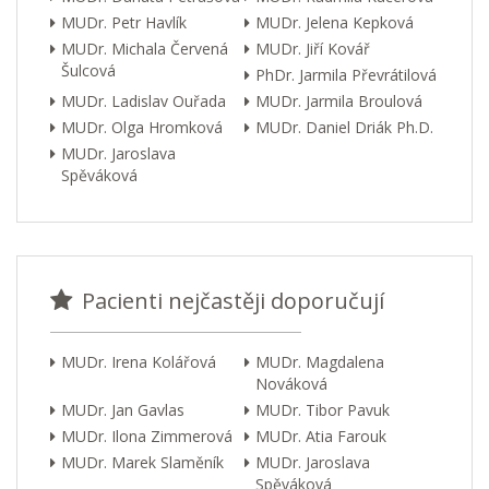
MUDr. Petr Havlík
MUDr. Jelena Kepková
MUDr. Michala Červená
MUDr. Jiří Kovář
Šulcová
PhDr. Jarmila Převrátilová
MUDr. Ladislav Ouřada
MUDr. Jarmila Broulová
MUDr. Olga Hromková
MUDr. Daniel Driák Ph.D.
MUDr. Jaroslava
Spěváková
Pacienti nejčastěji doporučují
MUDr. Irena Kolářová
MUDr. Magdalena
Nováková
MUDr. Jan Gavlas
MUDr. Tibor Pavuk
MUDr. Ilona Zimmerová
MUDr. Atia Farouk
MUDr. Marek Slaměník
MUDr. Jaroslava
Spěváková