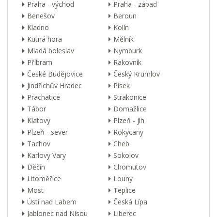
Praha - východ
Praha - západ
Benešov
Beroun
Kladno
Kolín
Kutná hora
Mělník
Mladá boleslav
Nymburk
Příbram
Rakovník
České Budějovice
Český Krumlov
Jindřichův Hradec
Písek
Prachatice
Strakonice
Tábor
Domažlice
Klatovy
Plzeň - jih
Plzeň - sever
Rokycany
Tachov
Cheb
Karlovy Vary
Sokolov
Děčín
Chomutov
Litoměřice
Louny
Most
Teplice
Ústí nad Labem
Česká Lípa
Jablonec nad Nisou
Liberec