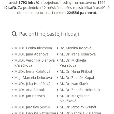
uvádí
3792 lékařů
a objednací hodiny má nastaveno
1444
lékařů
. Za posledních 12 měsíců se přes registr lékařů úspěšně
objednalo do ordinací celkem
224556 pacientů
.
Pacienti nejčastěji hledají
MUDr. Lenka Klechová
Bc. Monika Kočová
MUDr. Jana Aberlová
MUDr. Irena Kolářová
MUDr. Veronika Blahová
MUDr. Michaela
Křiváčková
Petrášová
MUDr. Irena Kolářová
MUDr. Hana Philpot
Mgr. Marcela Kelucova
MUDr. Zdeněk Kopal
MUDr. Jitka Hudáčová
MUDr. Ivan Slavík
MUDr. Atia Farouk
MUDr. Zdeněk Holoubek
MUDr. Jan Bartsch
MUDr. Magdalena
Nováková
MUDr. Jaroslav Ševčík
MUDr. Jaroslav Brunát
MUDr. Danuta Petrášová
MUDr. Radmila Kučerová