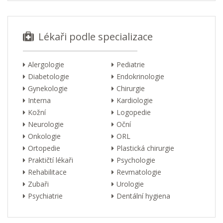
Lékaři podle specializace
Alergologie
Pediatrie
Diabetologie
Endokrinologie
Gynekologie
Chirurgie
Interna
Kardiologie
Kožní
Logopedie
Neurologie
Oční
Onkologie
ORL
Ortopedie
Plastická chirurgie
Praktičtí lékaři
Psychologie
Rehabilitace
Revmatologie
Zubaři
Urologie
Psychiatrie
Dentální hygiena