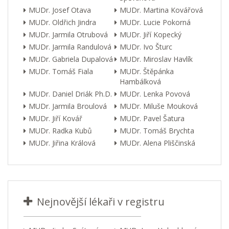
MUDr. Josef Otava
MUDr. Martina Kovářová
MUDr. Oldřich Jindra
MUDr. Lucie Pokorná
MUDr. Jarmila Otrubová
MUDr. Jiří Kopecký
MUDr. Jarmila Randulová
MUDr. Ivo Šturc
MUDr. Gabriela Dupalová
MUDr. Miroslav Havlík
MUDr. Tomáš Fiala
MUDr. Štěpánka
Hambálková
MUDr. Daniel Driák Ph.D.
MUDr. Lenka Povová
MUDr. Jarmila Broulová
MUDr. Miluše Mouková
MUDr. Jiří Kovář
MUDr. Pavel Šatura
MUDr. Radka Kubů
MUDr. Tomáš Brychta
MUDr. Jiřina Králová
MUDr. Alena Pliščinská
Nejnovější lékaři v registru