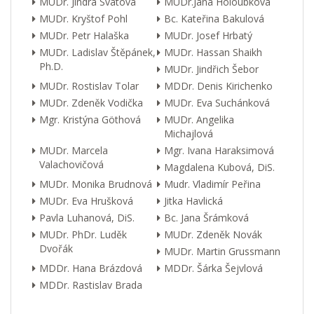
MUDr. Jindra Svátová
MUDr.Jana Holoubková
MUDr. Kryštof Pohl
Bc. Kateřina Bakulová
MUDr. Petr Halaška
MUDr. Josef Hrbatý
MUDr. Ladislav Štěpánek,
MUDr. Hassan Shaikh
Ph.D.
MUDr. Jindřich Šebor
MUDr. Rostislav Tolar
MDDr. Denis Kirichenko
MUDr. Zdeněk Vodička
MUDr. Eva Suchánková
Mgr. Kristýna Göthová
MUDr. Angelika
Michajlová
MUDr. Marcela
Mgr. Ivana Haraksimová
Valachovičová
Magdalena Kubová, DiS.
MUDr. Monika Brudnová
Mudr. Vladimír Peřina
MUDr. Eva Hrušková
Jitka Havlická
Pavla Luhanová, DiS.
Bc. Jana Šrámková
MUDr. PhDr. Luděk
MUDr. Zdeněk Novák
Dvořák
MUDr. Martin Grussmann
MDDr. Hana Brázdová
MDDr. Šárka Šejvlová
MDDr. Rastislav Brada