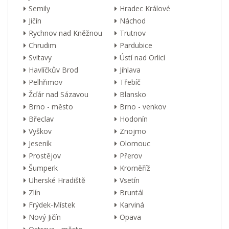
Semily
Hradec Králové
Jičín
Náchod
Rychnov nad Kněžnou
Trutnov
Chrudim
Pardubice
Svitavy
Ústí nad Orlicí
Havlíčkův Brod
Jihlava
Pelhřimov
Třebíč
Žďár nad Sázavou
Blansko
Brno - město
Brno - venkov
Břeclav
Hodonín
Vyškov
Znojmo
Jeseník
Olomouc
Prostějov
Přerov
Šumperk
Kroměříž
Uherské Hradiště
Vsetín
Zlín
Bruntál
Frýdek-Místek
Karviná
Nový Jičín
Opava