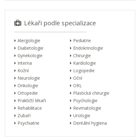
Lékaři podle specializace
Alergologie
Pediatrie
Diabetologie
Endokrinologie
Gynekologie
Chirurgie
Interna
Kardiologie
Kožní
Logopedie
Neurologie
Oční
Onkologie
ORL
Ortopedie
Plastická chirurgie
Praktičtí lékaři
Psychologie
Rehabilitace
Revmatologie
Zubaři
Urologie
Psychiatrie
Dentální hygiena