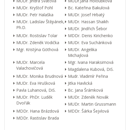
MUDr. Jindra Svátová
MUDr.Jana Holoubková
MUDr. Kryštof Pohl
Bc. Kateřina Bakulová
MUDr. Petr Halaška
MUDr. Josef Hrbatý
MUDr. Ladislav Štěpánek,
MUDr. Hassan Shaikh
Ph.D.
MUDr. Jindřich Šebor
MUDr. Rostislav Tolar
MDDr. Denis Kirichenko
MUDr. Zdeněk Vodička
MUDr. Eva Suchánková
Mgr. Kristýna Göthová
MUDr. Angelika
Michajlová
MUDr. Marcela
Mgr. Ivana Haraksimová
Valachovičová
Magdalena Kubová, DiS.
MUDr. Monika Brudnová
Mudr. Vladimír Peřina
MUDr. Eva Hrušková
Jitka Havlická
Pavla Luhanová, DiS.
Bc. Jana Šrámková
MUDr. PhDr. Luděk
MUDr. Zdeněk Novák
Dvořák
MUDr. Martin Grussmann
MDDr. Hana Brázdová
MDDr. Šárka Šejvlová
MDDr. Rastislav Brada