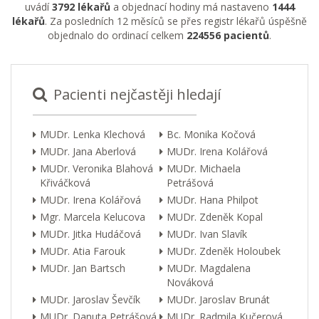
uvádí
3792 lékařů
a objednací hodiny má nastaveno
1444
lékařů
. Za posledních 12 měsíců se přes registr lékařů úspěšně
objednalo do ordinací celkem
224556 pacientů
.
Pacienti nejčastěji hledají
MUDr. Lenka Klechová
Bc. Monika Kočová
MUDr. Jana Aberlová
MUDr. Irena Kolářová
MUDr. Veronika Blahová
MUDr. Michaela
Křiváčková
Petrášová
MUDr. Irena Kolářová
MUDr. Hana Philpot
Mgr. Marcela Kelucova
MUDr. Zdeněk Kopal
MUDr. Jitka Hudáčová
MUDr. Ivan Slavík
MUDr. Atia Farouk
MUDr. Zdeněk Holoubek
MUDr. Jan Bartsch
MUDr. Magdalena
Nováková
MUDr. Jaroslav Ševčík
MUDr. Jaroslav Brunát
MUDr. Danuta Petrášová
MUDr. Radmila Kučerová