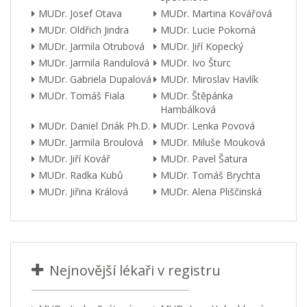
MUDr. Josef Otava
MUDr. Martina Kovářová
MUDr. Oldřich Jindra
MUDr. Lucie Pokorná
MUDr. Jarmila Otrubová
MUDr. Jiří Kopecký
MUDr. Jarmila Randulová
MUDr. Ivo Šturc
MUDr. Gabriela Dupalová
MUDr. Miroslav Havlík
MUDr. Tomáš Fiala
MUDr. Štěpánka
Hambálková
MUDr. Daniel Driák Ph.D.
MUDr. Lenka Povová
MUDr. Jarmila Broulová
MUDr. Miluše Mouková
MUDr. Jiří Kovář
MUDr. Pavel Šatura
MUDr. Radka Kubů
MUDr. Tomáš Brychta
MUDr. Jiřina Králová
MUDr. Alena Pliščinská
Nejnovější lékaři v registru