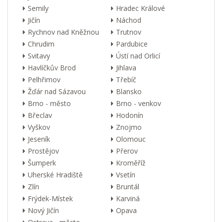
Semily
Hradec Králové
Jičín
Náchod
Rychnov nad Kněžnou
Trutnov
Chrudim
Pardubice
Svitavy
Ústí nad Orlicí
Havlíčkův Brod
Jihlava
Pelhřimov
Třebíč
Žďár nad Sázavou
Blansko
Brno - město
Brno - venkov
Břeclav
Hodonín
Vyškov
Znojmo
Jeseník
Olomouc
Prostějov
Přerov
Šumperk
Kroměříž
Uherské Hradiště
Vsetín
Zlín
Bruntál
Frýdek-Místek
Karviná
Nový Jičín
Opava