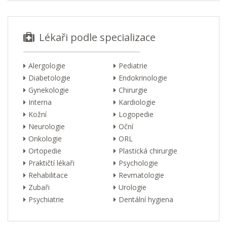
Lékaři podle specializace
Alergologie
Pediatrie
Diabetologie
Endokrinologie
Gynekologie
Chirurgie
Interna
Kardiologie
Kožní
Logopedie
Neurologie
Oční
Onkologie
ORL
Ortopedie
Plastická chirurgie
Praktičtí lékaři
Psychologie
Rehabilitace
Revmatologie
Zubaři
Urologie
Psychiatrie
Dentální hygiena