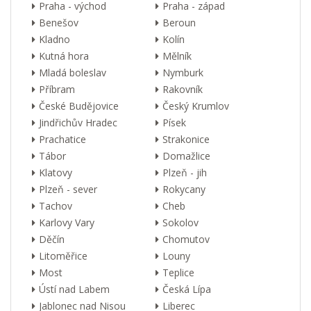
Praha - východ
Praha - západ
Benešov
Beroun
Kladno
Kolín
Kutná hora
Mělník
Mladá boleslav
Nymburk
Příbram
Rakovník
České Budějovice
Český Krumlov
Jindřichův Hradec
Písek
Prachatice
Strakonice
Tábor
Domažlice
Klatovy
Plzeň - jih
Plzeň - sever
Rokycany
Tachov
Cheb
Karlovy Vary
Sokolov
Děčín
Chomutov
Litoměřice
Louny
Most
Teplice
Ústí nad Labem
Česká Lípa
Jablonec nad Nisou
Liberec