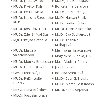
MUDr. Jindra Svátová
MUDr.Jana Holoubková
MUDr. Kryštof Pohl
Bc. Kateřina Bakulová
MUDr. Petr Halaška
MUDr. Josef Hrbatý
MUDr. Ladislav Štěpánek,
MUDr. Hassan Shaikh
Ph.D.
MUDr. Jindřich Šebor
MUDr. Rostislav Tolar
MDDr. Denis Kirichenko
MUDr. Zdeněk Vodička
MUDr. Eva Suchánková
Mgr. Kristýna Göthová
MUDr. Angelika
Michajlová
MUDr. Marcela
Mgr. Ivana Haraksimová
Valachovičová
Magdalena Kubová, DiS.
MUDr. Monika Brudnová
Mudr. Vladimír Peřina
MUDr. Eva Hrušková
Jitka Havlická
Pavla Luhanová, DiS.
Bc. Jana Šrámková
MUDr. PhDr. Luděk
MUDr. Zdeněk Novák
Dvořák
MUDr. Martin Grussmann
MDDr. Hana Brázdová
MDDr. Šárka Šejvlová
MDDr. Rastislav Brada