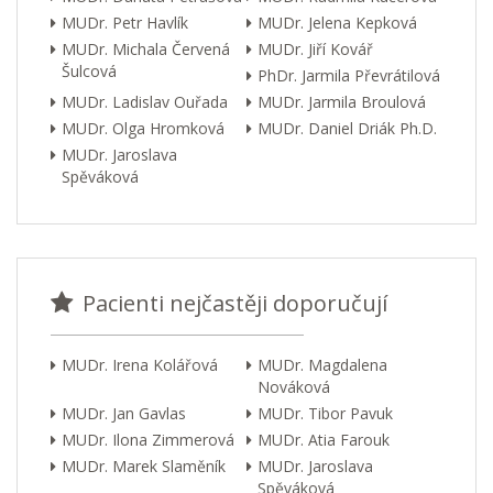
MUDr. Petr Havlík
MUDr. Jelena Kepková
MUDr. Michala Červená
MUDr. Jiří Kovář
Šulcová
PhDr. Jarmila Převrátilová
MUDr. Ladislav Ouřada
MUDr. Jarmila Broulová
MUDr. Olga Hromková
MUDr. Daniel Driák Ph.D.
MUDr. Jaroslava
Spěváková
Pacienti nejčastěji doporučují
MUDr. Irena Kolářová
MUDr. Magdalena
Nováková
MUDr. Jan Gavlas
MUDr. Tibor Pavuk
MUDr. Ilona Zimmerová
MUDr. Atia Farouk
MUDr. Marek Slaměník
MUDr. Jaroslava
Spěváková