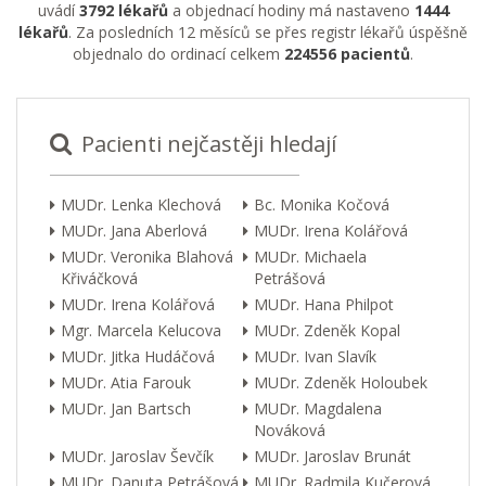
uvádí
3792 lékařů
a objednací hodiny má nastaveno
1444
lékařů
. Za posledních 12 měsíců se přes registr lékařů úspěšně
objednalo do ordinací celkem
224556 pacientů
.
Pacienti nejčastěji hledají
MUDr. Lenka Klechová
Bc. Monika Kočová
MUDr. Jana Aberlová
MUDr. Irena Kolářová
MUDr. Veronika Blahová
MUDr. Michaela
Křiváčková
Petrášová
MUDr. Irena Kolářová
MUDr. Hana Philpot
Mgr. Marcela Kelucova
MUDr. Zdeněk Kopal
MUDr. Jitka Hudáčová
MUDr. Ivan Slavík
MUDr. Atia Farouk
MUDr. Zdeněk Holoubek
MUDr. Jan Bartsch
MUDr. Magdalena
Nováková
MUDr. Jaroslav Ševčík
MUDr. Jaroslav Brunát
MUDr. Danuta Petrášová
MUDr. Radmila Kučerová