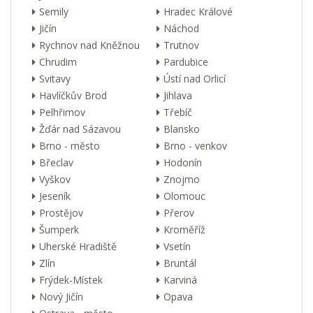
Semily
Hradec Králové
Jičín
Náchod
Rychnov nad Kněžnou
Trutnov
Chrudim
Pardubice
Svitavy
Ústí nad Orlicí
Havlíčkův Brod
Jihlava
Pelhřimov
Třebíč
Žďár nad Sázavou
Blansko
Brno - město
Brno - venkov
Břeclav
Hodonín
Vyškov
Znojmo
Jeseník
Olomouc
Prostějov
Přerov
Šumperk
Kroměříž
Uherské Hradiště
Vsetín
Zlín
Bruntál
Frýdek-Místek
Karviná
Nový Jičín
Opava