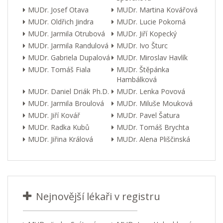
MUDr. Josef Otava
MUDr. Martina Kovářová
MUDr. Oldřich Jindra
MUDr. Lucie Pokorná
MUDr. Jarmila Otrubová
MUDr. Jiří Kopecký
MUDr. Jarmila Randulová
MUDr. Ivo Šturc
MUDr. Gabriela Dupalová
MUDr. Miroslav Havlík
MUDr. Tomáš Fiala
MUDr. Štěpánka
Hambálková
MUDr. Daniel Driák Ph.D.
MUDr. Lenka Povová
MUDr. Jarmila Broulová
MUDr. Miluše Mouková
MUDr. Jiří Kovář
MUDr. Pavel Šatura
MUDr. Radka Kubů
MUDr. Tomáš Brychta
MUDr. Jiřina Králová
MUDr. Alena Pliščinská
Nejnovější lékaři v registru