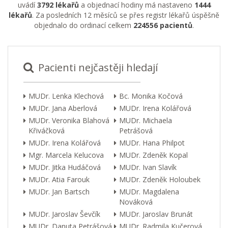
uvádí
3792 lékařů
a objednací hodiny má nastaveno
1444
lékařů
. Za posledních 12 měsíců se přes registr lékařů úspěšně
objednalo do ordinací celkem
224556 pacientů
.
Pacienti nejčastěji hledají
MUDr. Lenka Klechová
Bc. Monika Kočová
MUDr. Jana Aberlová
MUDr. Irena Kolářová
MUDr. Veronika Blahová
MUDr. Michaela
Křiváčková
Petrášová
MUDr. Irena Kolářová
MUDr. Hana Philpot
Mgr. Marcela Kelucova
MUDr. Zdeněk Kopal
MUDr. Jitka Hudáčová
MUDr. Ivan Slavík
MUDr. Atia Farouk
MUDr. Zdeněk Holoubek
MUDr. Jan Bartsch
MUDr. Magdalena
Nováková
MUDr. Jaroslav Ševčík
MUDr. Jaroslav Brunát
MUDr. Danuta Petrášová
MUDr. Radmila Kučerová