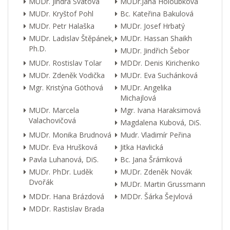
MUDr. Jindra Svátová
MUDr.Jana Holoubková
MUDr. Kryštof Pohl
Bc. Kateřina Bakulová
MUDr. Petr Halaška
MUDr. Josef Hrbatý
MUDr. Ladislav Štěpánek,
MUDr. Hassan Shaikh
Ph.D.
MUDr. Jindřich Šebor
MUDr. Rostislav Tolar
MDDr. Denis Kirichenko
MUDr. Zdeněk Vodička
MUDr. Eva Suchánková
Mgr. Kristýna Göthová
MUDr. Angelika
Michajlová
MUDr. Marcela
Mgr. Ivana Haraksimová
Valachovičová
Magdalena Kubová, DiS.
MUDr. Monika Brudnová
Mudr. Vladimír Peřina
MUDr. Eva Hrušková
Jitka Havlická
Pavla Luhanová, DiS.
Bc. Jana Šrámková
MUDr. PhDr. Luděk
MUDr. Zdeněk Novák
Dvořák
MUDr. Martin Grussmann
MDDr. Hana Brázdová
MDDr. Šárka Šejvlová
MDDr. Rastislav Brada