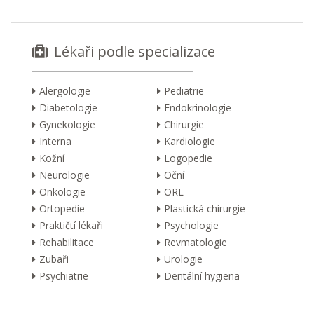
Lékaři podle specializace
Alergologie
Pediatrie
Diabetologie
Endokrinologie
Gynekologie
Chirurgie
Interna
Kardiologie
Kožní
Logopedie
Neurologie
Oční
Onkologie
ORL
Ortopedie
Plastická chirurgie
Praktičtí lékaři
Psychologie
Rehabilitace
Revmatologie
Zubaři
Urologie
Psychiatrie
Dentální hygiena