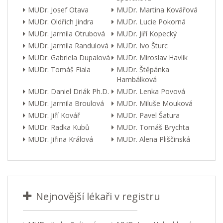
MUDr. Josef Otava
MUDr. Martina Kovářová
MUDr. Oldřich Jindra
MUDr. Lucie Pokorná
MUDr. Jarmila Otrubová
MUDr. Jiří Kopecký
MUDr. Jarmila Randulová
MUDr. Ivo Šturc
MUDr. Gabriela Dupalová
MUDr. Miroslav Havlík
MUDr. Tomáš Fiala
MUDr. Štěpánka
Hambálková
MUDr. Daniel Driák Ph.D.
MUDr. Lenka Povová
MUDr. Jarmila Broulová
MUDr. Miluše Mouková
MUDr. Jiří Kovář
MUDr. Pavel Šatura
MUDr. Radka Kubů
MUDr. Tomáš Brychta
MUDr. Jiřina Králová
MUDr. Alena Pliščinská
Nejnovější lékaři v registru