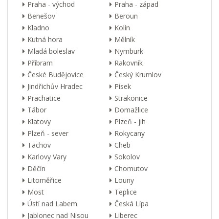
Praha - východ
Praha - západ
Benešov
Beroun
Kladno
Kolín
Kutná hora
Mělník
Mladá boleslav
Nymburk
Příbram
Rakovník
České Budějovice
Český Krumlov
Jindřichův Hradec
Písek
Prachatice
Strakonice
Tábor
Domažlice
Klatovy
Plzeň - jih
Plzeň - sever
Rokycany
Tachov
Cheb
Karlovy Vary
Sokolov
Děčín
Chomutov
Litoměřice
Louny
Most
Teplice
Ústí nad Labem
Česká Lípa
Jablonec nad Nisou
Liberec