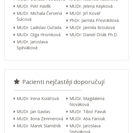
MUDr. Petr Havlík
MUDr. Jelena Kepková
MUDr. Michala Červená
MUDr. Jiří Kovář
Šulcová
PhDr. Jarmila Převrátilová
MUDr. Ladislav Ouřada
MUDr. Jarmila Broulová
MUDr. Olga Hromková
MUDr. Daniel Driák Ph.D.
MUDr. Jaroslava
Spěváková
Pacienti nejčastěji doporučují
MUDr. Irena Kolářová
MUDr. Magdalena
Nováková
MUDr. Jan Gavlas
MUDr. Tibor Pavuk
MUDr. Ilona Zimmerová
MUDr. Atia Farouk
MUDr. Marek Slaměník
MUDr. Jaroslava
Spěváková