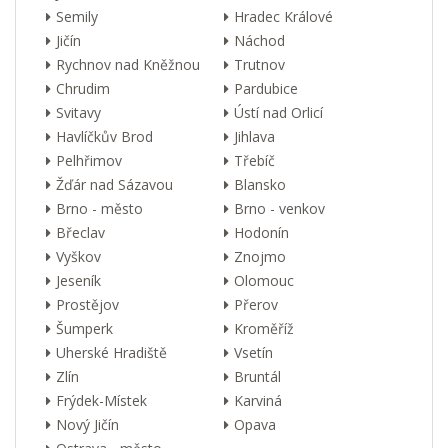
Semily
Hradec Králové
Jičín
Náchod
Rychnov nad Kněžnou
Trutnov
Chrudim
Pardubice
Svitavy
Ústí nad Orlicí
Havlíčkův Brod
Jihlava
Pelhřimov
Třebíč
Žďár nad Sázavou
Blansko
Brno - město
Brno - venkov
Břeclav
Hodonín
Vyškov
Znojmo
Jeseník
Olomouc
Prostějov
Přerov
Šumperk
Kroměříž
Uherské Hradiště
Vsetín
Zlín
Bruntál
Frýdek-Místek
Karviná
Nový Jičín
Opava