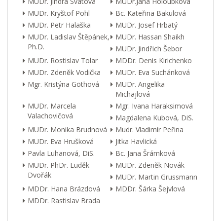
MUDr. Jindra Svátová
MUDr.Jana Holoubková
MUDr. Kryštof Pohl
Bc. Kateřina Bakulová
MUDr. Petr Halaška
MUDr. Josef Hrbatý
MUDr. Ladislav Štěpánek,
MUDr. Hassan Shaikh
Ph.D.
MUDr. Jindřich Šebor
MUDr. Rostislav Tolar
MDDr. Denis Kirichenko
MUDr. Zdeněk Vodička
MUDr. Eva Suchánková
Mgr. Kristýna Göthová
MUDr. Angelika
Michajlová
MUDr. Marcela
Mgr. Ivana Haraksimová
Valachovičová
Magdalena Kubová, DiS.
MUDr. Monika Brudnová
Mudr. Vladimír Peřina
MUDr. Eva Hrušková
Jitka Havlická
Pavla Luhanová, DiS.
Bc. Jana Šrámková
MUDr. PhDr. Luděk
MUDr. Zdeněk Novák
Dvořák
MUDr. Martin Grussmann
MDDr. Hana Brázdová
MDDr. Šárka Šejvlová
MDDr. Rastislav Brada