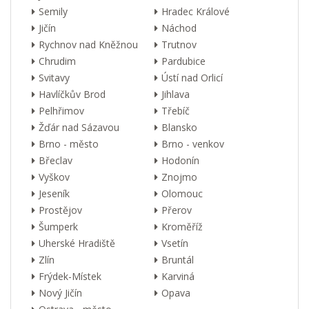
Semily
Hradec Králové
Jičín
Náchod
Rychnov nad Kněžnou
Trutnov
Chrudim
Pardubice
Svitavy
Ústí nad Orlicí
Havlíčkův Brod
Jihlava
Pelhřimov
Třebíč
Žďár nad Sázavou
Blansko
Brno - město
Brno - venkov
Břeclav
Hodonín
Vyškov
Znojmo
Jeseník
Olomouc
Prostějov
Přerov
Šumperk
Kroměříž
Uherské Hradiště
Vsetín
Zlín
Bruntál
Frýdek-Místek
Karviná
Nový Jičín
Opava