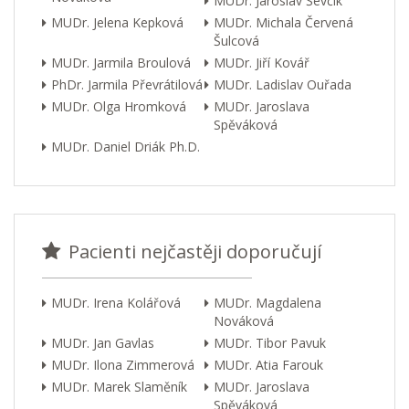
MUDr. Jaroslav Ševčík
MUDr. Jelena Kepková
MUDr. Michala Červená
Šulcová
MUDr. Jarmila Broulová
MUDr. Jiří Kovář
PhDr. Jarmila Převrátilová
MUDr. Ladislav Ouřada
MUDr. Olga Hromková
MUDr. Jaroslava
Spěváková
MUDr. Daniel Driák Ph.D.
Pacienti nejčastěji doporučují
MUDr. Irena Kolářová
MUDr. Magdalena
Nováková
MUDr. Jan Gavlas
MUDr. Tibor Pavuk
MUDr. Ilona Zimmerová
MUDr. Atia Farouk
MUDr. Marek Slaměník
MUDr. Jaroslava
Spěváková