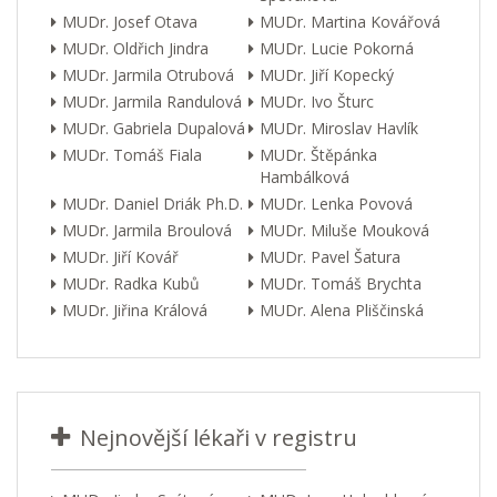
MUDr. Josef Otava
MUDr. Martina Kovářová
MUDr. Oldřich Jindra
MUDr. Lucie Pokorná
MUDr. Jarmila Otrubová
MUDr. Jiří Kopecký
MUDr. Jarmila Randulová
MUDr. Ivo Šturc
MUDr. Gabriela Dupalová
MUDr. Miroslav Havlík
MUDr. Tomáš Fiala
MUDr. Štěpánka
Hambálková
MUDr. Daniel Driák Ph.D.
MUDr. Lenka Povová
MUDr. Jarmila Broulová
MUDr. Miluše Mouková
MUDr. Jiří Kovář
MUDr. Pavel Šatura
MUDr. Radka Kubů
MUDr. Tomáš Brychta
MUDr. Jiřina Králová
MUDr. Alena Pliščinská
Nejnovější lékaři v registru