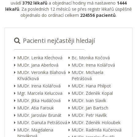
uvádí
3792 lékařů
a objednací hodiny má nastaveno
1444
lékařů
. Za posledních 12 měsíců se přes registr lékařů úspěšně
objednalo do ordinací celkem
224556 pacientů
.
Pacienti nejčastěji hledají
MUDr. Lenka Klechová
Bc. Monika Kočová
MUDr. Jana Aberlová
MUDr. Irena Kolářová
MUDr. Veronika Blahová
MUDr. Michaela
Křiváčková
Petrášová
MUDr. Irena Kolářová
MUDr. Hana Philpot
Mgr. Marcela Kelucova
MUDr. Zdeněk Kopal
MUDr. Jitka Hudáčová
MUDr. Ivan Slavík
MUDr. Atia Farouk
MUDr. Jan Bartsch
MUDr. Jaroslav Brunát
MUDr. Petr Havlík
MUDr. Danuta Petrášová
MUDr. Zdeněk Holoubek
MUDr. Magdalena
MUDr. Radmila Kučerová
Nováková