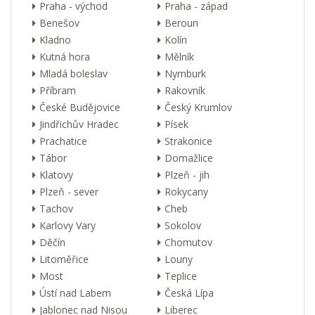
Praha - východ
Praha - západ
Benešov
Beroun
Kladno
Kolín
Kutná hora
Mělník
Mladá boleslav
Nymburk
Příbram
Rakovník
České Budějovice
Český Krumlov
Jindřichův Hradec
Písek
Prachatice
Strakonice
Tábor
Domažlice
Klatovy
Plzeň - jih
Plzeň - sever
Rokycany
Tachov
Cheb
Karlovy Vary
Sokolov
Děčín
Chomutov
Litoměřice
Louny
Most
Teplice
Ústí nad Labem
Česká Lípa
Jablonec nad Nisou
Liberec