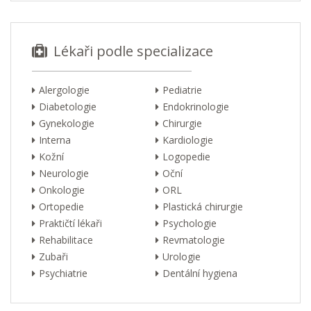
Lékaři podle specializace
Alergologie
Pediatrie
Diabetologie
Endokrinologie
Gynekologie
Chirurgie
Interna
Kardiologie
Kožní
Logopedie
Neurologie
Oční
Onkologie
ORL
Ortopedie
Plastická chirurgie
Praktičtí lékaři
Psychologie
Rehabilitace
Revmatologie
Zubaři
Urologie
Psychiatrie
Dentální hygiena