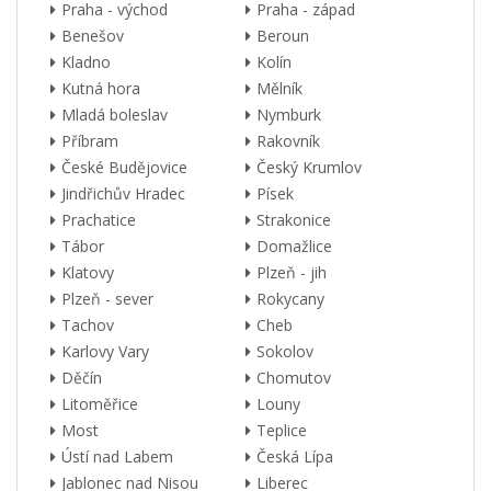
Praha - východ
Praha - západ
Benešov
Beroun
Kladno
Kolín
Kutná hora
Mělník
Mladá boleslav
Nymburk
Příbram
Rakovník
České Budějovice
Český Krumlov
Jindřichův Hradec
Písek
Prachatice
Strakonice
Tábor
Domažlice
Klatovy
Plzeň - jih
Plzeň - sever
Rokycany
Tachov
Cheb
Karlovy Vary
Sokolov
Děčín
Chomutov
Litoměřice
Louny
Most
Teplice
Ústí nad Labem
Česká Lípa
Jablonec nad Nisou
Liberec