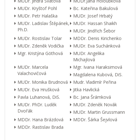
MUDr. Jindra Svátová
MUDr.Jana Holoubková
MUDr. Kryštof Pohl
Bc. Kateřina Bakulová
MUDr. Petr Halaška
MUDr. Josef Hrbatý
MUDr. Ladislav Štěpánek,
MUDr. Hassan Shaikh
Ph.D.
MUDr. Jindřich Šebor
MUDr. Rostislav Tolar
MDDr. Denis Kirichenko
MUDr. Zdeněk Vodička
MUDr. Eva Suchánková
Mgr. Kristýna Göthová
MUDr. Angelika
Michajlová
MUDr. Marcela
Mgr. Ivana Haraksimová
Valachovičová
Magdalena Kubová, DiS.
MUDr. Monika Brudnová
Mudr. Vladimír Peřina
MUDr. Eva Hrušková
Jitka Havlická
Pavla Luhanová, DiS.
Bc. Jana Šrámková
MUDr. PhDr. Luděk
MUDr. Zdeněk Novák
Dvořák
MUDr. Martin Grussmann
MDDr. Hana Brázdová
MDDr. Šárka Šejvlová
MDDr. Rastislav Brada