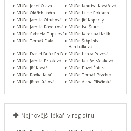
MUDr. Josef Otava
MUDr. Martina Kovářová
MUDr. Oldřich Jindra
MUDr. Lucie Pokorná
MUDr. Jarmila Otrubová
MUDr. Jiří Kopecký
MUDr. Jarmila Randulová
MUDr. Ivo Šturc
MUDr. Gabriela Dupalová
MUDr. Miroslav Havlík
MUDr. Tomáš Fiala
MUDr. Štěpánka
Hambálková
MUDr. Daniel Driák Ph.D.
MUDr. Lenka Povová
MUDr. Jarmila Broulová
MUDr. Miluše Mouková
MUDr. Jiří Kovář
MUDr. Pavel Šatura
MUDr. Radka Kubů
MUDr. Tomáš Brychta
MUDr. Jiřina Králová
MUDr. Alena Pliščinská
Nejnovější lékaři v registru