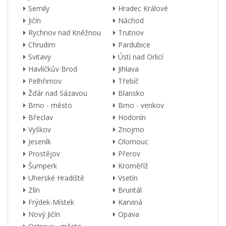
Semily
Hradec Králové
Jičín
Náchod
Rychnov nad Kněžnou
Trutnov
Chrudim
Pardubice
Svitavy
Ústí nad Orlicí
Havlíčkův Brod
Jihlava
Pelhřimov
Třebíč
Žďár nad Sázavou
Blansko
Brno - město
Brno - venkov
Břeclav
Hodonín
Vyškov
Znojmo
Jeseník
Olomouc
Prostějov
Přerov
Šumperk
Kroměříž
Uherské Hradiště
Vsetín
Zlín
Bruntál
Frýdek-Místek
Karviná
Nový Jičín
Opava