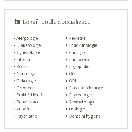
Lékaři podle specializace
Alergologie
Pediatrie
Diabetologie
Endokrinologie
Gynekologie
Chirurgie
Interna
Kardiologie
Kožní
Logopedie
Neurologie
Oční
Onkologie
ORL
Ortopedie
Plastická chirurgie
Praktičtí lékaři
Psychologie
Rehabilitace
Revmatologie
Zubaři
Urologie
Psychiatrie
Dentální hygiena