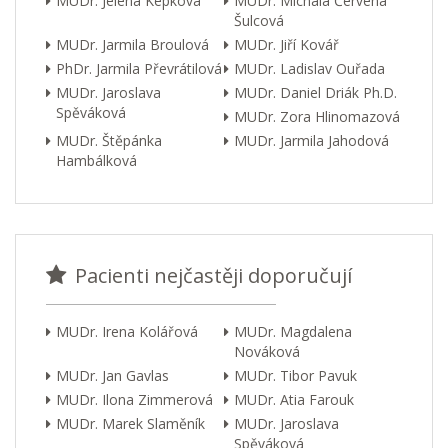
MUDr. Jelena Kepková
MUDr. Michala Červená
Šulcová
MUDr. Jarmila Broulová
MUDr. Jiří Kovář
PhDr. Jarmila Převrátilová
MUDr. Ladislav Ouřada
MUDr. Jaroslava
MUDr. Daniel Driák Ph.D.
Spěváková
MUDr. Zora Hlinomazová
MUDr. Štěpánka
MUDr. Jarmila Jahodová
Hambálková
Pacienti nejčastěji doporučují
MUDr. Irena Kolářová
MUDr. Magdalena
Nováková
MUDr. Jan Gavlas
MUDr. Tibor Pavuk
MUDr. Ilona Zimmerová
MUDr. Atia Farouk
MUDr. Marek Slaměník
MUDr. Jaroslava
Spěváková