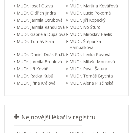
MUDr. Josef Otava
MUDr. Martina Kovářová
MUDr. Oldřich Jindra
MUDr. Lucie Pokorná
MUDr. Jarmila Otrubová
MUDr. Jiří Kopecký
MUDr. Jarmila Randulová
MUDr. Ivo Šturc
MUDr. Gabriela Dupalová
MUDr. Miroslav Havlík
MUDr. Tomáš Fiala
MUDr. Štěpánka
Hambálková
MUDr. Daniel Driák Ph.D.
MUDr. Lenka Povová
MUDr. Jarmila Broulová
MUDr. Miluše Mouková
MUDr. Jiří Kovář
MUDr. Pavel Šatura
MUDr. Radka Kubů
MUDr. Tomáš Brychta
MUDr. Jiřina Králová
MUDr. Alena Pliščinská
Nejnovější lékaři v registru