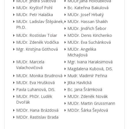
MUDr. Jindra Svátová
MUDr.Jana Holoubková
MUDr. Kryštof Pohl
Bc. Kateřina Bakulová
MUDr. Petr Halaška
MUDr. Josef Hrbatý
MUDr. Ladislav Štěpánek,
MUDr. Hassan Shaikh
Ph.D.
MUDr. Jindřich Šebor
MUDr. Rostislav Tolar
MDDr. Denis Kirichenko
MUDr. Zdeněk Vodička
MUDr. Eva Suchánková
Mgr. Kristýna Göthová
MUDr. Angelika
Michajlová
MUDr. Marcela
Mgr. Ivana Haraksimová
Valachovičová
Magdalena Kubová, DiS.
MUDr. Monika Brudnová
Mudr. Vladimír Peřina
MUDr. Eva Hrušková
Jitka Havlická
Pavla Luhanová, DiS.
Bc. Jana Šrámková
MUDr. PhDr. Luděk
MUDr. Zdeněk Novák
Dvořák
MUDr. Martin Grussmann
MDDr. Hana Brázdová
MDDr. Šárka Šejvlová
MDDr. Rastislav Brada