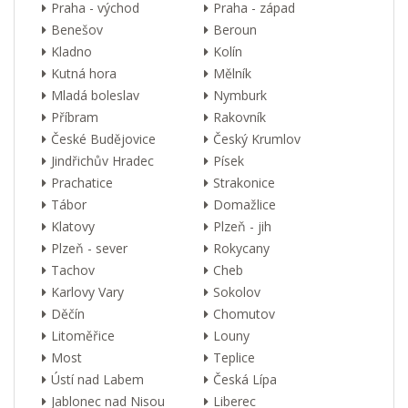
Praha - východ
Praha - západ
Benešov
Beroun
Kladno
Kolín
Kutná hora
Mělník
Mladá boleslav
Nymburk
Příbram
Rakovník
České Budějovice
Český Krumlov
Jindřichův Hradec
Písek
Prachatice
Strakonice
Tábor
Domažlice
Klatovy
Plzeň - jih
Plzeň - sever
Rokycany
Tachov
Cheb
Karlovy Vary
Sokolov
Děčín
Chomutov
Litoměřice
Louny
Most
Teplice
Ústí nad Labem
Česká Lípa
Jablonec nad Nisou
Liberec