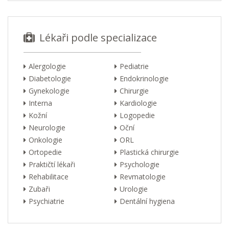
Lékaři podle specializace
Alergologie
Pediatrie
Diabetologie
Endokrinologie
Gynekologie
Chirurgie
Interna
Kardiologie
Kožní
Logopedie
Neurologie
Oční
Onkologie
ORL
Ortopedie
Plastická chirurgie
Praktičtí lékaři
Psychologie
Rehabilitace
Revmatologie
Zubaři
Urologie
Psychiatrie
Dentální hygiena