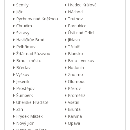
Semily
Hradec Králové
Jičín
Náchod
Rychnov nad Kněžnou
Trutnov
Chrudim
Pardubice
Svitavy
Ústí nad Orlicí
Havlíčkův Brod
Jihlava
Pelhřimov
Třebíč
Žďár nad Sázavou
Blansko
Brno - město
Brno - venkov
Břeclav
Hodonín
Vyškov
Znojmo
Jeseník
Olomouc
Prostějov
Přerov
Šumperk
Kroměříž
Uherské Hradiště
Vsetín
Zlín
Bruntál
Frýdek-Místek
Karviná
Nový Jičín
Opava