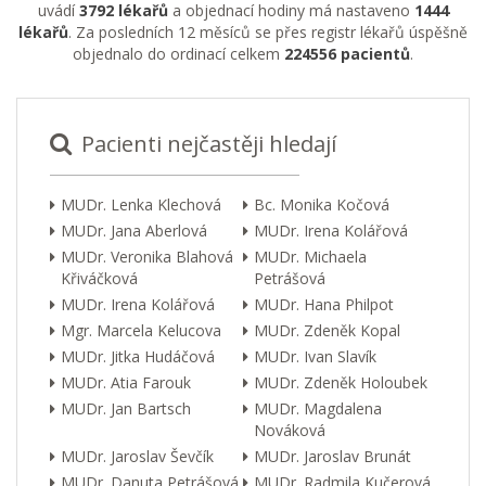
uvádí
3792 lékařů
a objednací hodiny má nastaveno
1444
lékařů
. Za posledních 12 měsíců se přes registr lékařů úspěšně
objednalo do ordinací celkem
224556 pacientů
.
Pacienti nejčastěji hledají
MUDr. Lenka Klechová
Bc. Monika Kočová
MUDr. Jana Aberlová
MUDr. Irena Kolářová
MUDr. Veronika Blahová
MUDr. Michaela
Křiváčková
Petrášová
MUDr. Irena Kolářová
MUDr. Hana Philpot
Mgr. Marcela Kelucova
MUDr. Zdeněk Kopal
MUDr. Jitka Hudáčová
MUDr. Ivan Slavík
MUDr. Atia Farouk
MUDr. Zdeněk Holoubek
MUDr. Jan Bartsch
MUDr. Magdalena
Nováková
MUDr. Jaroslav Ševčík
MUDr. Jaroslav Brunát
MUDr. Danuta Petrášová
MUDr. Radmila Kučerová