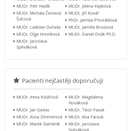
MUDr. Petr Havlík
MUDr. Jelena Kepková
MUDr. Michala Červená
MUDr. Jiří Kovář
Šulcová
PhDr. Jarmila Převrátilová
MUDr. Ladislav Ouřada
MUDr. Jarmila Broulová
MUDr. Olga Hromková
MUDr. Daniel Driák Ph.D.
MUDr. Jaroslava
Spěváková
Pacienti nejčastěji doporučují
MUDr. Irena Kolářová
MUDr. Magdalena
Nováková
MUDr. Jan Gavlas
MUDr. Tibor Pavuk
MUDr. Ilona Zimmerová
MUDr. Atia Farouk
MUDr. Marek Slaměník
MUDr. Jaroslava
Spěváková