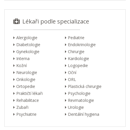
Lékaři podle specializace
Alergologie
Pediatrie
Diabetologie
Endokrinologie
Gynekologie
Chirurgie
Interna
Kardiologie
Kožní
Logopedie
Neurologie
Oční
Onkologie
ORL
Ortopedie
Plastická chirurgie
Praktičtí lékaři
Psychologie
Rehabilitace
Revmatologie
Zubaři
Urologie
Psychiatrie
Dentální hygiena