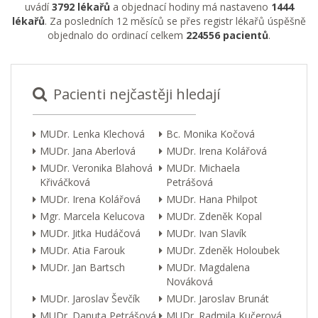
uvádí
3792 lékařů
a objednací hodiny má nastaveno
1444
lékařů
. Za posledních 12 měsíců se přes registr lékařů úspěšně
objednalo do ordinací celkem
224556 pacientů
.
Pacienti nejčastěji hledají
MUDr. Lenka Klechová
Bc. Monika Kočová
MUDr. Jana Aberlová
MUDr. Irena Kolářová
MUDr. Veronika Blahová
MUDr. Michaela
Křiváčková
Petrášová
MUDr. Irena Kolářová
MUDr. Hana Philpot
Mgr. Marcela Kelucova
MUDr. Zdeněk Kopal
MUDr. Jitka Hudáčová
MUDr. Ivan Slavík
MUDr. Atia Farouk
MUDr. Zdeněk Holoubek
MUDr. Jan Bartsch
MUDr. Magdalena
Nováková
MUDr. Jaroslav Ševčík
MUDr. Jaroslav Brunát
MUDr. Danuta Petrášová
MUDr. Radmila Kučerová