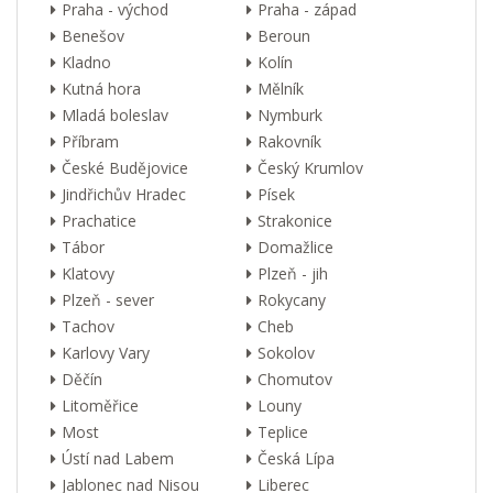
Praha - východ
Praha - západ
Benešov
Beroun
Kladno
Kolín
Kutná hora
Mělník
Mladá boleslav
Nymburk
Příbram
Rakovník
České Budějovice
Český Krumlov
Jindřichův Hradec
Písek
Prachatice
Strakonice
Tábor
Domažlice
Klatovy
Plzeň - jih
Plzeň - sever
Rokycany
Tachov
Cheb
Karlovy Vary
Sokolov
Děčín
Chomutov
Litoměřice
Louny
Most
Teplice
Ústí nad Labem
Česká Lípa
Jablonec nad Nisou
Liberec