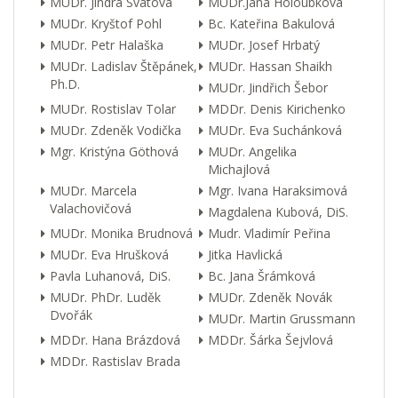
MUDr. Jindra Svátová
MUDr.Jana Holoubková
MUDr. Kryštof Pohl
Bc. Kateřina Bakulová
MUDr. Petr Halaška
MUDr. Josef Hrbatý
MUDr. Ladislav Štěpánek,
MUDr. Hassan Shaikh
Ph.D.
MUDr. Jindřich Šebor
MUDr. Rostislav Tolar
MDDr. Denis Kirichenko
MUDr. Zdeněk Vodička
MUDr. Eva Suchánková
Mgr. Kristýna Göthová
MUDr. Angelika
Michajlová
MUDr. Marcela
Mgr. Ivana Haraksimová
Valachovičová
Magdalena Kubová, DiS.
MUDr. Monika Brudnová
Mudr. Vladimír Peřina
MUDr. Eva Hrušková
Jitka Havlická
Pavla Luhanová, DiS.
Bc. Jana Šrámková
MUDr. PhDr. Luděk
MUDr. Zdeněk Novák
Dvořák
MUDr. Martin Grussmann
MDDr. Hana Brázdová
MDDr. Šárka Šejvlová
MDDr. Rastislav Brada