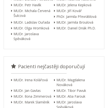
MUDr. Petr Havlík
MUDr. Jelena Kepková
MUDr. Michala Červená
MUDr. Jiří Kovář
Šulcová
PhDr. Jarmila Převrátilová
MUDr. Ladislav Ouřada
MUDr. Jarmila Broulová
MUDr. Olga Hromková
MUDr. Daniel Driák Ph.D.
MUDr. Jaroslava
Spěváková
Pacienti nejčastěji doporučují
MUDr. Irena Kolářová
MUDr. Magdalena
Nováková
MUDr. Jan Gavlas
MUDr. Tibor Pavuk
MUDr. Ilona Zimmerová
MUDr. Atia Farouk
MUDr. Marek Slaměník
MUDr. Jaroslava
Spěváková