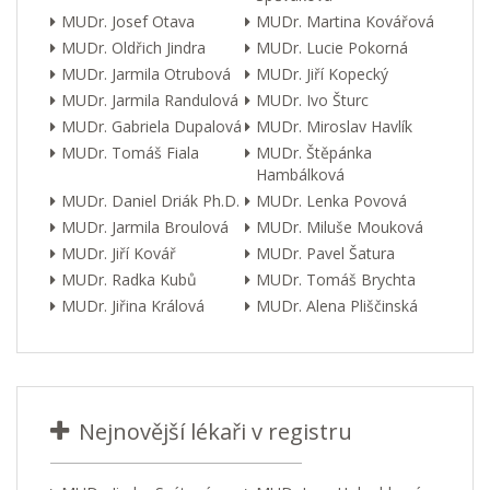
MUDr. Josef Otava
MUDr. Martina Kovářová
MUDr. Oldřich Jindra
MUDr. Lucie Pokorná
MUDr. Jarmila Otrubová
MUDr. Jiří Kopecký
MUDr. Jarmila Randulová
MUDr. Ivo Šturc
MUDr. Gabriela Dupalová
MUDr. Miroslav Havlík
MUDr. Tomáš Fiala
MUDr. Štěpánka
Hambálková
MUDr. Daniel Driák Ph.D.
MUDr. Lenka Povová
MUDr. Jarmila Broulová
MUDr. Miluše Mouková
MUDr. Jiří Kovář
MUDr. Pavel Šatura
MUDr. Radka Kubů
MUDr. Tomáš Brychta
MUDr. Jiřina Králová
MUDr. Alena Pliščinská
Nejnovější lékaři v registru