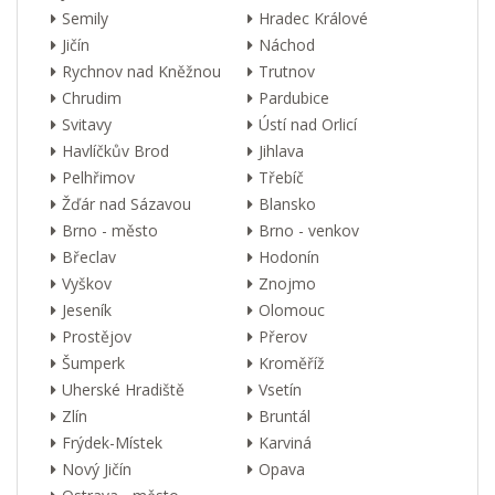
Semily
Hradec Králové
Jičín
Náchod
Rychnov nad Kněžnou
Trutnov
Chrudim
Pardubice
Svitavy
Ústí nad Orlicí
Havlíčkův Brod
Jihlava
Pelhřimov
Třebíč
Žďár nad Sázavou
Blansko
Brno - město
Brno - venkov
Břeclav
Hodonín
Vyškov
Znojmo
Jeseník
Olomouc
Prostějov
Přerov
Šumperk
Kroměříž
Uherské Hradiště
Vsetín
Zlín
Bruntál
Frýdek-Místek
Karviná
Nový Jičín
Opava