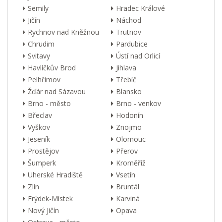
Semily
Hradec Králové
Jičín
Náchod
Rychnov nad Kněžnou
Trutnov
Chrudim
Pardubice
Svitavy
Ústí nad Orlicí
Havlíčkův Brod
Jihlava
Pelhřimov
Třebíč
Žďár nad Sázavou
Blansko
Brno - město
Brno - venkov
Břeclav
Hodonín
Vyškov
Znojmo
Jeseník
Olomouc
Prostějov
Přerov
Šumperk
Kroměříž
Uherské Hradiště
Vsetín
Zlín
Bruntál
Frýdek-Místek
Karviná
Nový Jičín
Opava