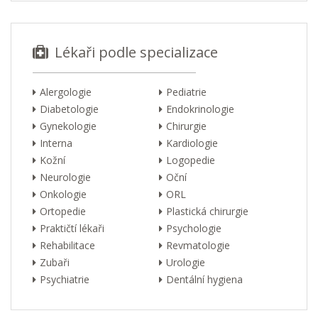
Lékaři podle specializace
Alergologie
Pediatrie
Diabetologie
Endokrinologie
Gynekologie
Chirurgie
Interna
Kardiologie
Kožní
Logopedie
Neurologie
Oční
Onkologie
ORL
Ortopedie
Plastická chirurgie
Praktičtí lékaři
Psychologie
Rehabilitace
Revmatologie
Zubaři
Urologie
Psychiatrie
Dentální hygiena