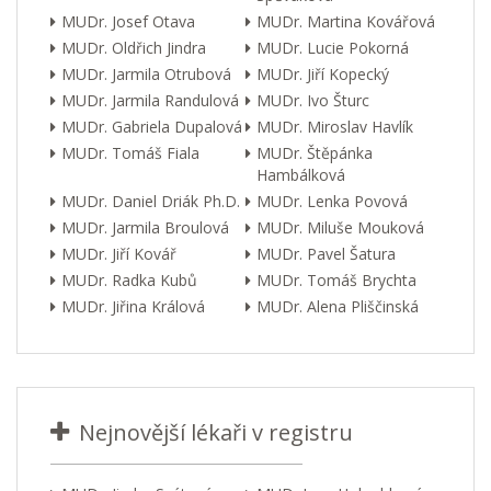
MUDr. Josef Otava
MUDr. Martina Kovářová
MUDr. Oldřich Jindra
MUDr. Lucie Pokorná
MUDr. Jarmila Otrubová
MUDr. Jiří Kopecký
MUDr. Jarmila Randulová
MUDr. Ivo Šturc
MUDr. Gabriela Dupalová
MUDr. Miroslav Havlík
MUDr. Tomáš Fiala
MUDr. Štěpánka
Hambálková
MUDr. Daniel Driák Ph.D.
MUDr. Lenka Povová
MUDr. Jarmila Broulová
MUDr. Miluše Mouková
MUDr. Jiří Kovář
MUDr. Pavel Šatura
MUDr. Radka Kubů
MUDr. Tomáš Brychta
MUDr. Jiřina Králová
MUDr. Alena Pliščinská
Nejnovější lékaři v registru