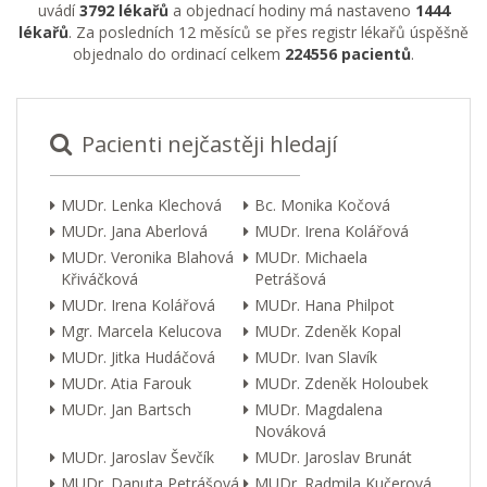
uvádí
3792 lékařů
a objednací hodiny má nastaveno
1444
lékařů
. Za posledních 12 měsíců se přes registr lékařů úspěšně
objednalo do ordinací celkem
224556 pacientů
.
Pacienti nejčastěji hledají
MUDr. Lenka Klechová
Bc. Monika Kočová
MUDr. Jana Aberlová
MUDr. Irena Kolářová
MUDr. Veronika Blahová
MUDr. Michaela
Křiváčková
Petrášová
MUDr. Irena Kolářová
MUDr. Hana Philpot
Mgr. Marcela Kelucova
MUDr. Zdeněk Kopal
MUDr. Jitka Hudáčová
MUDr. Ivan Slavík
MUDr. Atia Farouk
MUDr. Zdeněk Holoubek
MUDr. Jan Bartsch
MUDr. Magdalena
Nováková
MUDr. Jaroslav Ševčík
MUDr. Jaroslav Brunát
MUDr. Danuta Petrášová
MUDr. Radmila Kučerová