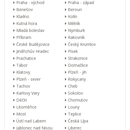
Praha - východ
Praha - západ
Benešov
Beroun
Kladno
Kolín
Kutná hora
Mělník
Mladá boleslav
Nymburk
Příbram
Rakovník
České Budějovice
Český Krumlov
Jindřichův Hradec
Písek
Prachatice
Strakonice
Tábor
Domažlice
Klatovy
Plzeň - jih
Plzeň - sever
Rokycany
Tachov
Cheb
Karlovy Vary
Sokolov
Děčín
Chomutov
Litoměřice
Louny
Most
Teplice
Ústí nad Labem
Česká Lípa
Jablonec nad Nisou
Liberec