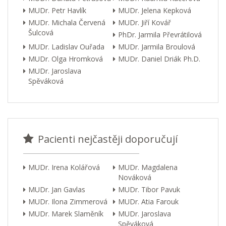
MUDr. Petr Havlík
MUDr. Jelena Kepková
MUDr. Michala Červená
MUDr. Jiří Kovář
Šulcová
PhDr. Jarmila Převrátilová
MUDr. Ladislav Ouřada
MUDr. Jarmila Broulová
MUDr. Olga Hromková
MUDr. Daniel Driák Ph.D.
MUDr. Jaroslava
Spěváková
Pacienti nejčastěji doporučují
MUDr. Irena Kolářová
MUDr. Magdalena
Nováková
MUDr. Jan Gavlas
MUDr. Tibor Pavuk
MUDr. Ilona Zimmerová
MUDr. Atia Farouk
MUDr. Marek Slaměník
MUDr. Jaroslava
Spěváková