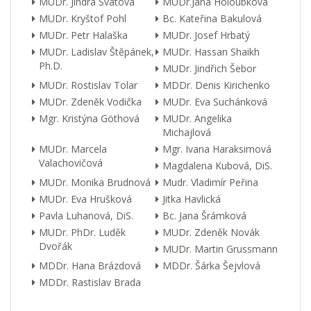
MUDr. Jindra Svátová
MUDr.Jana Holoubková
MUDr. Kryštof Pohl
Bc. Kateřina Bakulová
MUDr. Petr Halaška
MUDr. Josef Hrbatý
MUDr. Ladislav Štěpánek,
MUDr. Hassan Shaikh
Ph.D.
MUDr. Jindřich Šebor
MUDr. Rostislav Tolar
MDDr. Denis Kirichenko
MUDr. Zdeněk Vodička
MUDr. Eva Suchánková
Mgr. Kristýna Göthová
MUDr. Angelika
Michajlová
MUDr. Marcela
Mgr. Ivana Haraksimová
Valachovičová
Magdalena Kubová, DiS.
MUDr. Monika Brudnová
Mudr. Vladimír Peřina
MUDr. Eva Hrušková
Jitka Havlická
Pavla Luhanová, DiS.
Bc. Jana Šrámková
MUDr. PhDr. Luděk
MUDr. Zdeněk Novák
Dvořák
MUDr. Martin Grussmann
MDDr. Hana Brázdová
MDDr. Šárka Šejvlová
MDDr. Rastislav Brada