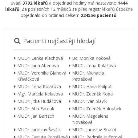
uvádí
3792 lékařů
a objednací hodiny má nastaveno
1444
lékařů
. Za posledních 12 měsíců se přes registr lékařů úspěšně
objednalo do ordinací celkem
224556 pacientů
.
Pacienti nejčastěji hledají
MUDr. Lenka Klechová
Bc. Monika Kočová
MUDr. Jana Aberlová
MUDr. Irena Kolářová
MUDr. Veronika Blahová
MUDr. Michaela
Křiváčková
Petrášová
MUDr. Irena Kolářová
MUDr. Hana Philpot
Mgr. Marcela Kelucova
MUDr. Zdeněk Kopal
MUDr. Jitka Hudáčová
MUDr. Ivan Slavík
MUDr. Atia Farouk
MUDr. Zdeněk Holoubek
MUDr. Jan Bartsch
MUDr. Magdalena
Nováková
MUDr. Jaroslav Ševčík
MUDr. Jaroslav Brunát
MUDr. Danuta Petrášová
MUDr. Radmila Kučerová