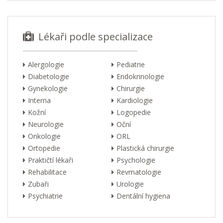
Lékaři podle specializace
Alergologie
Pediatrie
Diabetologie
Endokrinologie
Gynekologie
Chirurgie
Interna
Kardiologie
Kožní
Logopedie
Neurologie
Oční
Onkologie
ORL
Ortopedie
Plastická chirurgie
Praktičtí lékaři
Psychologie
Rehabilitace
Revmatologie
Zubaři
Urologie
Psychiatrie
Dentální hygiena