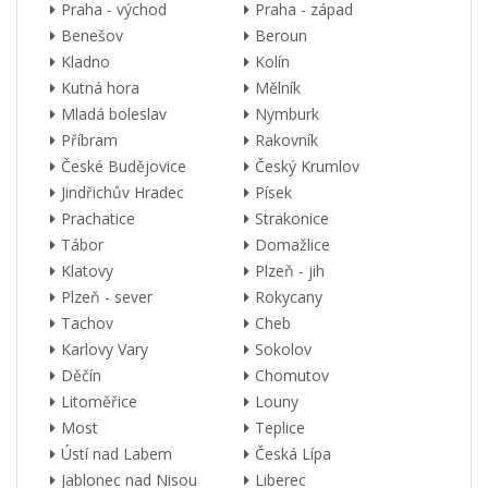
Praha - východ
Praha - západ
Benešov
Beroun
Kladno
Kolín
Kutná hora
Mělník
Mladá boleslav
Nymburk
Příbram
Rakovník
České Budějovice
Český Krumlov
Jindřichův Hradec
Písek
Prachatice
Strakonice
Tábor
Domažlice
Klatovy
Plzeň - jih
Plzeň - sever
Rokycany
Tachov
Cheb
Karlovy Vary
Sokolov
Děčín
Chomutov
Litoměřice
Louny
Most
Teplice
Ústí nad Labem
Česká Lípa
Jablonec nad Nisou
Liberec