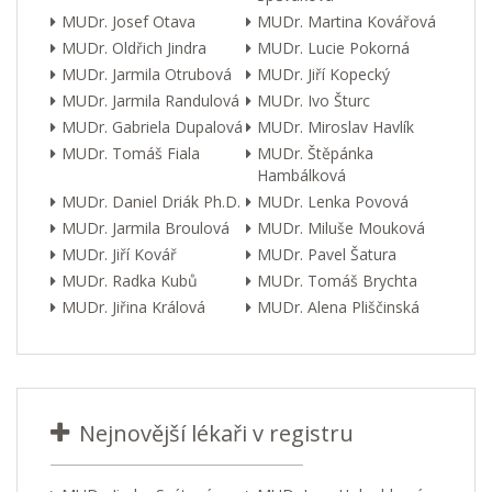
MUDr. Josef Otava
MUDr. Martina Kovářová
MUDr. Oldřich Jindra
MUDr. Lucie Pokorná
MUDr. Jarmila Otrubová
MUDr. Jiří Kopecký
MUDr. Jarmila Randulová
MUDr. Ivo Šturc
MUDr. Gabriela Dupalová
MUDr. Miroslav Havlík
MUDr. Tomáš Fiala
MUDr. Štěpánka
Hambálková
MUDr. Daniel Driák Ph.D.
MUDr. Lenka Povová
MUDr. Jarmila Broulová
MUDr. Miluše Mouková
MUDr. Jiří Kovář
MUDr. Pavel Šatura
MUDr. Radka Kubů
MUDr. Tomáš Brychta
MUDr. Jiřina Králová
MUDr. Alena Pliščinská
Nejnovější lékaři v registru