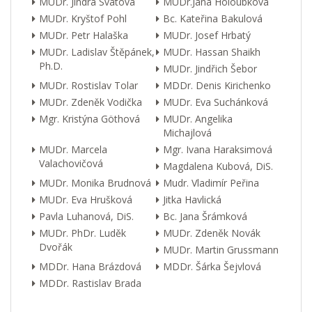
MUDr. Jindra Svátová
MUDr.Jana Holoubková
MUDr. Kryštof Pohl
Bc. Kateřina Bakulová
MUDr. Petr Halaška
MUDr. Josef Hrbatý
MUDr. Ladislav Štěpánek,
MUDr. Hassan Shaikh
Ph.D.
MUDr. Jindřich Šebor
MUDr. Rostislav Tolar
MDDr. Denis Kirichenko
MUDr. Zdeněk Vodička
MUDr. Eva Suchánková
Mgr. Kristýna Göthová
MUDr. Angelika
Michajlová
MUDr. Marcela
Mgr. Ivana Haraksimová
Valachovičová
Magdalena Kubová, DiS.
MUDr. Monika Brudnová
Mudr. Vladimír Peřina
MUDr. Eva Hrušková
Jitka Havlická
Pavla Luhanová, DiS.
Bc. Jana Šrámková
MUDr. PhDr. Luděk
MUDr. Zdeněk Novák
Dvořák
MUDr. Martin Grussmann
MDDr. Hana Brázdová
MDDr. Šárka Šejvlová
MDDr. Rastislav Brada