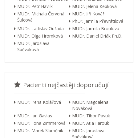
MUDr. Petr Havlík
MUDr. Jelena Kepková
MUDr. Michala Červená
MUDr. Jiří Kovář
Šulcová
PhDr. Jarmila Převrátilová
MUDr. Ladislav Ouřada
MUDr. Jarmila Broulová
MUDr. Olga Hromková
MUDr. Daniel Driák Ph.D.
MUDr. Jaroslava
Spěváková
Pacienti nejčastěji doporučují
MUDr. Irena Kolářová
MUDr. Magdalena
Nováková
MUDr. Jan Gavlas
MUDr. Tibor Pavuk
MUDr. Ilona Zimmerová
MUDr. Atia Farouk
MUDr. Marek Slaměník
MUDr. Jaroslava
Spěváková