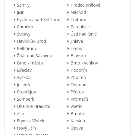
Semily
Hradec Králové
Jičín
Náchod
Rychnov nad Kněžnou
Trutnov
Chrudim
Pardubice
Svitavy
Ústí nad Orlicí
Havlíčkův Brod
Jihlava
Pelhřimov
Třebíč
Žďár nad Sázavou
Blansko
Brno - město
Brno - venkov
Břeclav
Hodonín
Vyškov
Znojmo
Jeseník
Olomouc
Prostějov
Přerov
Šumperk
Kroměříž
Uherské Hradiště
Vsetín
Zlín
Bruntál
Frýdek-Místek
Karviná
Nový Jičín
Opava