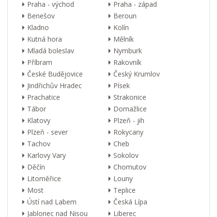
Praha - východ
Praha - západ
Benešov
Beroun
Kladno
Kolín
Kutná hora
Mělník
Mladá boleslav
Nymburk
Příbram
Rakovník
České Budějovice
Český Krumlov
Jindřichův Hradec
Písek
Prachatice
Strakonice
Tábor
Domažlice
Klatovy
Plzeň - jih
Plzeň - sever
Rokycany
Tachov
Cheb
Karlovy Vary
Sokolov
Děčín
Chomutov
Litoměřice
Louny
Most
Teplice
Ústí nad Labem
Česká Lípa
Jablonec nad Nisou
Liberec