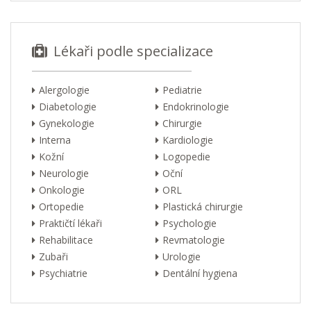
Lékaři podle specializace
Alergologie
Pediatrie
Diabetologie
Endokrinologie
Gynekologie
Chirurgie
Interna
Kardiologie
Kožní
Logopedie
Neurologie
Oční
Onkologie
ORL
Ortopedie
Plastická chirurgie
Praktičtí lékaři
Psychologie
Rehabilitace
Revmatologie
Zubaři
Urologie
Psychiatrie
Dentální hygiena