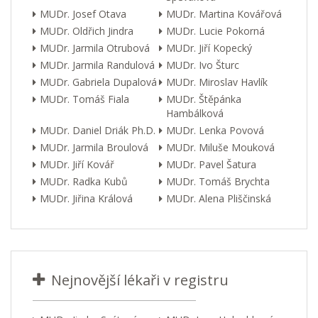
MUDr. Josef Otava
MUDr. Martina Kovářová
MUDr. Oldřich Jindra
MUDr. Lucie Pokorná
MUDr. Jarmila Otrubová
MUDr. Jiří Kopecký
MUDr. Jarmila Randulová
MUDr. Ivo Šturc
MUDr. Gabriela Dupalová
MUDr. Miroslav Havlík
MUDr. Tomáš Fiala
MUDr. Štěpánka
Hambálková
MUDr. Daniel Driák Ph.D.
MUDr. Lenka Povová
MUDr. Jarmila Broulová
MUDr. Miluše Mouková
MUDr. Jiří Kovář
MUDr. Pavel Šatura
MUDr. Radka Kubů
MUDr. Tomáš Brychta
MUDr. Jiřina Králová
MUDr. Alena Pliščinská
Nejnovější lékaři v registru