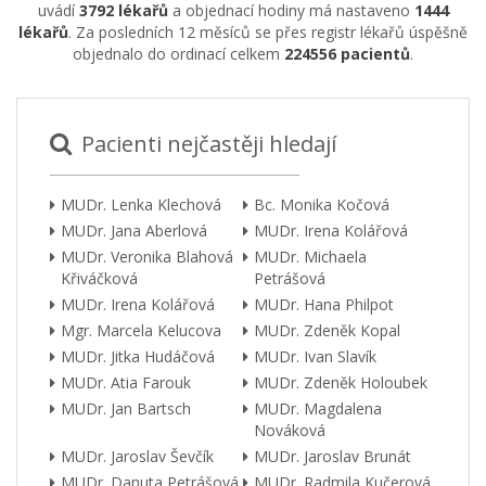
uvádí
3792 lékařů
a objednací hodiny má nastaveno
1444
lékařů
. Za posledních 12 měsíců se přes registr lékařů úspěšně
objednalo do ordinací celkem
224556 pacientů
.
Pacienti nejčastěji hledají
MUDr. Lenka Klechová
Bc. Monika Kočová
MUDr. Jana Aberlová
MUDr. Irena Kolářová
MUDr. Veronika Blahová
MUDr. Michaela
Křiváčková
Petrášová
MUDr. Irena Kolářová
MUDr. Hana Philpot
Mgr. Marcela Kelucova
MUDr. Zdeněk Kopal
MUDr. Jitka Hudáčová
MUDr. Ivan Slavík
MUDr. Atia Farouk
MUDr. Zdeněk Holoubek
MUDr. Jan Bartsch
MUDr. Magdalena
Nováková
MUDr. Jaroslav Ševčík
MUDr. Jaroslav Brunát
MUDr. Danuta Petrášová
MUDr. Radmila Kučerová