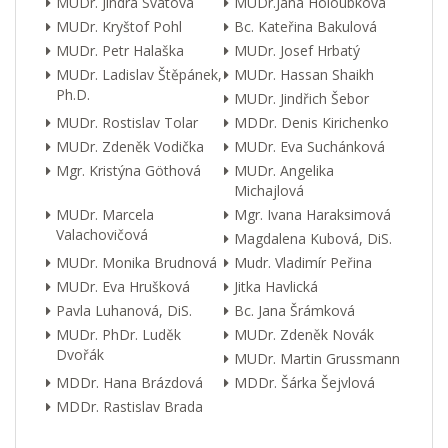
MUDr. Jindra Svátová
MUDr.Jana Holoubková
MUDr. Kryštof Pohl
Bc. Kateřina Bakulová
MUDr. Petr Halaška
MUDr. Josef Hrbatý
MUDr. Ladislav Štěpánek,
MUDr. Hassan Shaikh
Ph.D.
MUDr. Jindřich Šebor
MUDr. Rostislav Tolar
MDDr. Denis Kirichenko
MUDr. Zdeněk Vodička
MUDr. Eva Suchánková
Mgr. Kristýna Göthová
MUDr. Angelika
Michajlová
MUDr. Marcela
Mgr. Ivana Haraksimová
Valachovičová
Magdalena Kubová, DiS.
MUDr. Monika Brudnová
Mudr. Vladimír Peřina
MUDr. Eva Hrušková
Jitka Havlická
Pavla Luhanová, DiS.
Bc. Jana Šrámková
MUDr. PhDr. Luděk
MUDr. Zdeněk Novák
Dvořák
MUDr. Martin Grussmann
MDDr. Hana Brázdová
MDDr. Šárka Šejvlová
MDDr. Rastislav Brada