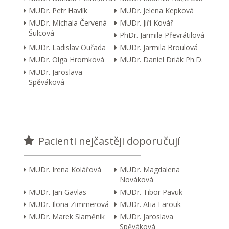
MUDr. Petr Havlík
MUDr. Jelena Kepková
MUDr. Michala Červená
MUDr. Jiří Kovář
Šulcová
PhDr. Jarmila Převrátilová
MUDr. Ladislav Ouřada
MUDr. Jarmila Broulová
MUDr. Olga Hromková
MUDr. Daniel Driák Ph.D.
MUDr. Jaroslava
Spěváková
Pacienti nejčastěji doporučují
MUDr. Irena Kolářová
MUDr. Magdalena
Nováková
MUDr. Jan Gavlas
MUDr. Tibor Pavuk
MUDr. Ilona Zimmerová
MUDr. Atia Farouk
MUDr. Marek Slaměník
MUDr. Jaroslava
Spěváková