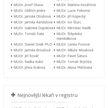
MUDr. Josef Otava
MUDr. Martina Kovářová
MUDr. Oldřich Jindra
MUDr. Lucie Pokorná
MUDr. Jarmila Otrubová
MUDr. Jiří Kopecký
MUDr. Jarmila Randulová
MUDr. Ivo Šturc
MUDr. Gabriela Dupalová
MUDr. Miroslav Havlík
MUDr. Tomáš Fiala
MUDr. Štěpánka
Hambálková
MUDr. Daniel Driák Ph.D.
MUDr. Lenka Povová
MUDr. Jarmila Broulová
MUDr. Miluše Mouková
MUDr. Jiří Kovář
MUDr. Pavel Šatura
MUDr. Radka Kubů
MUDr. Tomáš Brychta
MUDr. Jiřina Králová
MUDr. Alena Pliščinská
Nejnovější lékaři v registru