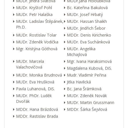
MUDr. Jindra Svátová
MUDr.Jana Holoubková
MUDr. Kryštof Pohl
Bc. Kateřina Bakulová
MUDr. Petr Halaška
MUDr. Josef Hrbatý
MUDr. Ladislav Štěpánek,
MUDr. Hassan Shaikh
Ph.D.
MUDr. Jindřich Šebor
MUDr. Rostislav Tolar
MDDr. Denis Kirichenko
MUDr. Zdeněk Vodička
MUDr. Eva Suchánková
Mgr. Kristýna Göthová
MUDr. Angelika
Michajlová
MUDr. Marcela
Mgr. Ivana Haraksimová
Valachovičová
Magdalena Kubová, DiS.
MUDr. Monika Brudnová
Mudr. Vladimír Peřina
MUDr. Eva Hrušková
Jitka Havlická
Pavla Luhanová, DiS.
Bc. Jana Šrámková
MUDr. PhDr. Luděk
MUDr. Zdeněk Novák
Dvořák
MUDr. Martin Grussmann
MDDr. Hana Brázdová
MDDr. Šárka Šejvlová
MDDr. Rastislav Brada