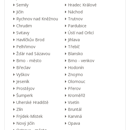
Semily
Hradec Králové
Jičín
Náchod
Rychnov nad Kněžnou
Trutnov
Chrudim
Pardubice
Svitavy
Ústí nad Orlicí
Havlíčkův Brod
Jihlava
Pelhřimov
Třebíč
Žďár nad Sázavou
Blansko
Brno - město
Brno - venkov
Břeclav
Hodonín
Vyškov
Znojmo
Jeseník
Olomouc
Prostějov
Přerov
Šumperk
Kroměříž
Uherské Hradiště
Vsetín
Zlín
Bruntál
Frýdek-Místek
Karviná
Nový Jičín
Opava