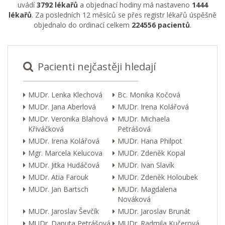
uvádí
3792 lékařů
a objednací hodiny má nastaveno
1444
lékařů
. Za posledních 12 měsíců se přes registr lékařů úspěšně
objednalo do ordinací celkem
224556 pacientů
.
Pacienti nejčastěji hledají
MUDr. Lenka Klechová
Bc. Monika Kočová
MUDr. Jana Aberlová
MUDr. Irena Kolářová
MUDr. Veronika Blahová
MUDr. Michaela
Křiváčková
Petrášová
MUDr. Irena Kolářová
MUDr. Hana Philpot
Mgr. Marcela Kelucova
MUDr. Zdeněk Kopal
MUDr. Jitka Hudáčová
MUDr. Ivan Slavík
MUDr. Atia Farouk
MUDr. Zdeněk Holoubek
MUDr. Jan Bartsch
MUDr. Magdalena
Nováková
MUDr. Jaroslav Ševčík
MUDr. Jaroslav Brunát
MUDr. Danuta Petrášová
MUDr. Radmila Kučerová