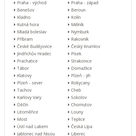
Praha - východ
Praha - západ
Benešov
Beroun
Kladno
Kolín
Kutná hora
Mělník
Mladá boleslav
Nymburk
Příbram
Rakovník
České Budějovice
Český Krumlov
Jindřichův Hradec
Písek
Prachatice
Strakonice
Tábor
Domažlice
Klatovy
Plzeň - jih
Plzeň - sever
Rokycany
Tachov
Cheb
Karlovy Vary
Sokolov
Děčín
Chomutov
Litoměřice
Louny
Most
Teplice
Ústí nad Labem
Česká Lípa
Jablonec nad Nisou
Liberec