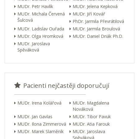
MUDr. Petr Havlík
MUDr. Jelena Kepková
MUDr. Michala Červená
MUDr. Jiří Kovář
Šulcová
PhDr. Jarmila Převrátilová
MUDr. Ladislav Ouřada
MUDr. Jarmila Broulová
MUDr. Olga Hromková
MUDr. Daniel Driák Ph.D.
MUDr. Jaroslava
Spěváková
Pacienti nejčastěji doporučují
MUDr. Irena Kolářová
MUDr. Magdalena
Nováková
MUDr. Jan Gavlas
MUDr. Tibor Pavuk
MUDr. Ilona Zimmerová
MUDr. Atia Farouk
MUDr. Marek Slaměník
MUDr. Jaroslava
Spěváková