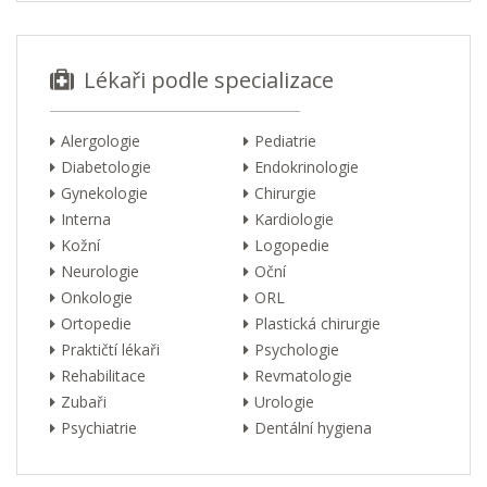
Lékaři podle specializace
Alergologie
Pediatrie
Diabetologie
Endokrinologie
Gynekologie
Chirurgie
Interna
Kardiologie
Kožní
Logopedie
Neurologie
Oční
Onkologie
ORL
Ortopedie
Plastická chirurgie
Praktičtí lékaři
Psychologie
Rehabilitace
Revmatologie
Zubaři
Urologie
Psychiatrie
Dentální hygiena