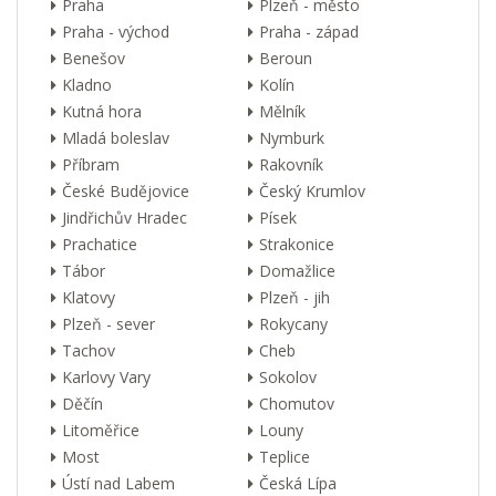
Praha
Plzeň - město
Praha - východ
Praha - západ
Benešov
Beroun
Kladno
Kolín
Kutná hora
Mělník
Mladá boleslav
Nymburk
Příbram
Rakovník
České Budějovice
Český Krumlov
Jindřichův Hradec
Písek
Prachatice
Strakonice
Tábor
Domažlice
Klatovy
Plzeň - jih
Plzeň - sever
Rokycany
Tachov
Cheb
Karlovy Vary
Sokolov
Děčín
Chomutov
Litoměřice
Louny
Most
Teplice
Ústí nad Labem
Česká Lípa