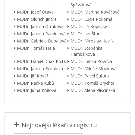
Spěváková
MUDr. Josef Otava
MUDr. Martina Kovářová
MUDr. Oldřich Jindra
MUDr. Lucie Pokorná
MUDr. Jarmila Otrubová
MUDr. Jiří Kopecký
MUDr. Jarmila Randulová
MUDr. Ivo Šturc
MUDr. Gabriela Dupalová
MUDr. Miroslav Havlík
MUDr. Tomáš Fiala
MUDr. Štěpánka
Hambálková
MUDr. Daniel Driák Ph.D.
MUDr. Lenka Povová
MUDr. Jarmila Broulová
MUDr. Miluše Mouková
MUDr. Jiří Kovář
MUDr. Pavel Šatura
MUDr. Radka Kubů
MUDr. Tomáš Brychta
MUDr. Jiřina Králová
MUDr. Alena Pliščinská
Nejnovější lékaři v registru