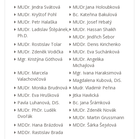
MUDr. Jindra Svátová
MUDr.Jana Holoubková
MUDr. Kryštof Pohl
Bc. Kateřina Bakulová
MUDr. Petr Halaška
MUDr. Josef Hrbatý
MUDr. Ladislav Štěpánek,
MUDr. Hassan Shaikh
Ph.D.
MUDr. Jindřich Šebor
MUDr. Rostislav Tolar
MDDr. Denis Kirichenko
MUDr. Zdeněk Vodička
MUDr. Eva Suchánková
Mgr. Kristýna Göthová
MUDr. Angelika
Michajlová
MUDr. Marcela
Mgr. Ivana Haraksimová
Valachovičová
Magdalena Kubová, DiS.
MUDr. Monika Brudnová
Mudr. Vladimír Peřina
MUDr. Eva Hrušková
Jitka Havlická
Pavla Luhanová, DiS.
Bc. Jana Šrámková
MUDr. PhDr. Luděk
MUDr. Zdeněk Novák
Dvořák
MUDr. Martin Grussmann
MDDr. Hana Brázdová
MDDr. Šárka Šejvlová
MDDr. Rastislav Brada