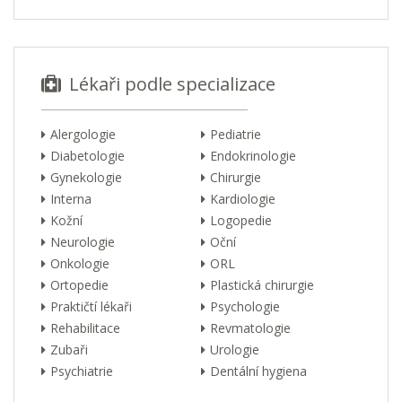
Lékaři podle specializace
Alergologie
Pediatrie
Diabetologie
Endokrinologie
Gynekologie
Chirurgie
Interna
Kardiologie
Kožní
Logopedie
Neurologie
Oční
Onkologie
ORL
Ortopedie
Plastická chirurgie
Praktičtí lékaři
Psychologie
Rehabilitace
Revmatologie
Zubaři
Urologie
Psychiatrie
Dentální hygiena