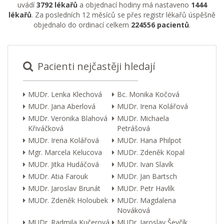
uvádí
3792 lékařů
a objednací hodiny má nastaveno
1444
lékařů
. Za posledních 12 měsíců se přes registr lékařů úspěšně
objednalo do ordinací celkem
224556 pacientů
.
Pacienti nejčastěji hledají
MUDr. Lenka Klechová
Bc. Monika Kočová
MUDr. Jana Aberlová
MUDr. Irena Kolářová
MUDr. Veronika Blahová
MUDr. Michaela
Křiváčková
Petrášová
MUDr. Irena Kolářová
MUDr. Hana Philpot
Mgr. Marcela Kelucova
MUDr. Zdeněk Kopal
MUDr. Jitka Hudáčová
MUDr. Ivan Slavík
MUDr. Atia Farouk
MUDr. Jan Bartsch
MUDr. Jaroslav Brunát
MUDr. Petr Havlík
MUDr. Zdeněk Holoubek
MUDr. Magdalena
Nováková
MUDr. Radmila Kučerová
MUDr. Jaroslav Ševčík