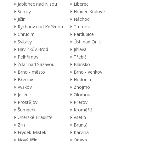
Jablonec nad Nisou
Liberec
Semily
Hradec Králové
Jičín
Náchod
Rychnov nad Kněžnou
Trutnov
Chrudim
Pardubice
Svitavy
Ústí nad Orlicí
Havlíčkův Brod
Jihlava
Pelhřimov
Třebíč
Žďár nad Sázavou
Blansko
Brno - město
Brno - venkov
Břeclav
Hodonín
Vyškov
Znojmo
Jeseník
Olomouc
Prostějov
Přerov
Šumperk
Kroměříž
Uherské Hradiště
Vsetín
Zlín
Bruntál
Frýdek-Místek
Karviná
Nový Jičín
Opava