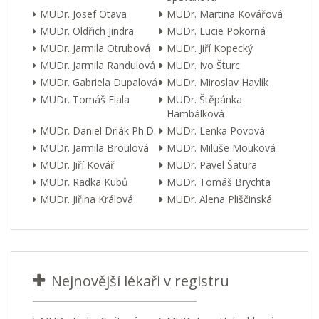
MUDr. Josef Otava
MUDr. Martina Kovářová
MUDr. Oldřich Jindra
MUDr. Lucie Pokorná
MUDr. Jarmila Otrubová
MUDr. Jiří Kopecký
MUDr. Jarmila Randulová
MUDr. Ivo Šturc
MUDr. Gabriela Dupalová
MUDr. Miroslav Havlík
MUDr. Tomáš Fiala
MUDr. Štěpánka
Hambálková
MUDr. Daniel Driák Ph.D.
MUDr. Lenka Povová
MUDr. Jarmila Broulová
MUDr. Miluše Mouková
MUDr. Jiří Kovář
MUDr. Pavel Šatura
MUDr. Radka Kubů
MUDr. Tomáš Brychta
MUDr. Jiřina Králová
MUDr. Alena Pliščinská
Nejnovější lékaři v registru