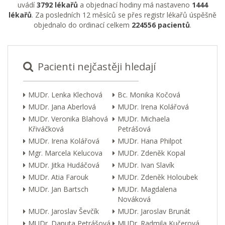
uvádí
3792 lékařů
a objednací hodiny má nastaveno
1444
lékařů
. Za posledních 12 měsíců se přes registr lékařů úspěšně
objednalo do ordinací celkem
224556 pacientů
.
Pacienti nejčastěji hledají
MUDr. Lenka Klechová
Bc. Monika Kočová
MUDr. Jana Aberlová
MUDr. Irena Kolářová
MUDr. Veronika Blahová
MUDr. Michaela
Křiváčková
Petrášová
MUDr. Irena Kolářová
MUDr. Hana Philpot
Mgr. Marcela Kelucova
MUDr. Zdeněk Kopal
MUDr. Jitka Hudáčová
MUDr. Ivan Slavík
MUDr. Atia Farouk
MUDr. Zdeněk Holoubek
MUDr. Jan Bartsch
MUDr. Magdalena
Nováková
MUDr. Jaroslav Ševčík
MUDr. Jaroslav Brunát
MUDr. Danuta Petrášová
MUDr. Radmila Kučerová