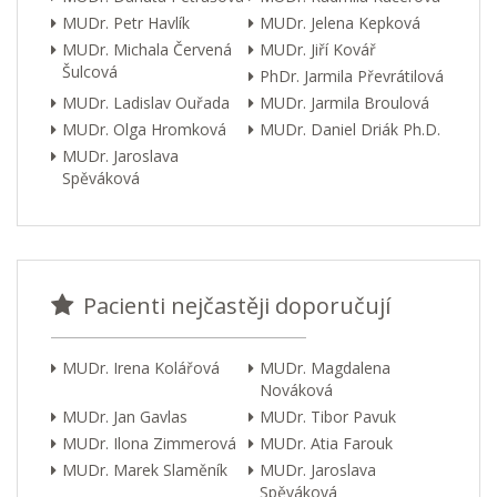
MUDr. Petr Havlík
MUDr. Jelena Kepková
MUDr. Michala Červená
MUDr. Jiří Kovář
Šulcová
PhDr. Jarmila Převrátilová
MUDr. Ladislav Ouřada
MUDr. Jarmila Broulová
MUDr. Olga Hromková
MUDr. Daniel Driák Ph.D.
MUDr. Jaroslava
Spěváková
Pacienti nejčastěji doporučují
MUDr. Irena Kolářová
MUDr. Magdalena
Nováková
MUDr. Jan Gavlas
MUDr. Tibor Pavuk
MUDr. Ilona Zimmerová
MUDr. Atia Farouk
MUDr. Marek Slaměník
MUDr. Jaroslava
Spěváková