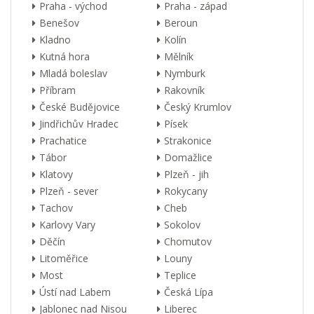
Praha - východ
Praha - západ
Benešov
Beroun
Kladno
Kolín
Kutná hora
Mělník
Mladá boleslav
Nymburk
Příbram
Rakovník
České Budějovice
Český Krumlov
Jindřichův Hradec
Písek
Prachatice
Strakonice
Tábor
Domažlice
Klatovy
Plzeň - jih
Plzeň - sever
Rokycany
Tachov
Cheb
Karlovy Vary
Sokolov
Děčín
Chomutov
Litoměřice
Louny
Most
Teplice
Ústí nad Labem
Česká Lípa
Jablonec nad Nisou
Liberec