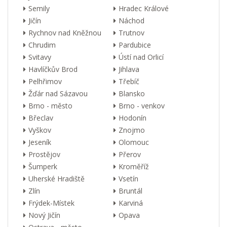
Semily
Hradec Králové
Jičín
Náchod
Rychnov nad Kněžnou
Trutnov
Chrudim
Pardubice
Svitavy
Ústí nad Orlicí
Havlíčkův Brod
Jihlava
Pelhřimov
Třebíč
Žďár nad Sázavou
Blansko
Brno - město
Brno - venkov
Břeclav
Hodonín
Vyškov
Znojmo
Jeseník
Olomouc
Prostějov
Přerov
Šumperk
Kroměříž
Uherské Hradiště
Vsetín
Zlín
Bruntál
Frýdek-Místek
Karviná
Nový Jičín
Opava