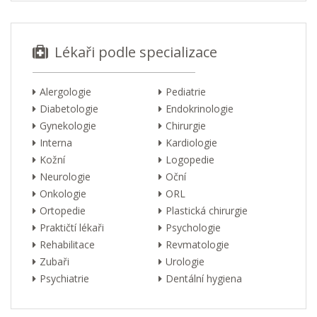
Lékaři podle specializace
Alergologie
Pediatrie
Diabetologie
Endokrinologie
Gynekologie
Chirurgie
Interna
Kardiologie
Kožní
Logopedie
Neurologie
Oční
Onkologie
ORL
Ortopedie
Plastická chirurgie
Praktičtí lékaři
Psychologie
Rehabilitace
Revmatologie
Zubaři
Urologie
Psychiatrie
Dentální hygiena