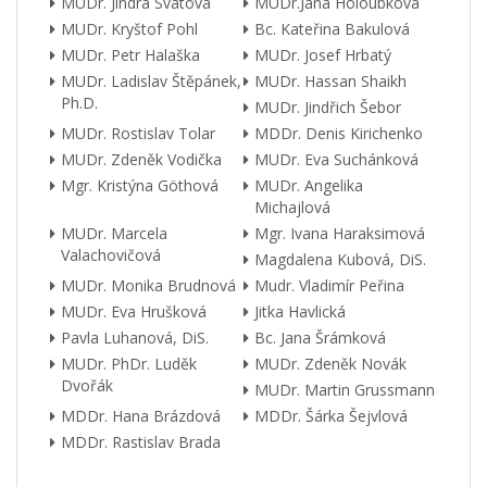
MUDr. Jindra Svátová
MUDr.Jana Holoubková
MUDr. Kryštof Pohl
Bc. Kateřina Bakulová
MUDr. Petr Halaška
MUDr. Josef Hrbatý
MUDr. Ladislav Štěpánek,
MUDr. Hassan Shaikh
Ph.D.
MUDr. Jindřich Šebor
MUDr. Rostislav Tolar
MDDr. Denis Kirichenko
MUDr. Zdeněk Vodička
MUDr. Eva Suchánková
Mgr. Kristýna Göthová
MUDr. Angelika
Michajlová
MUDr. Marcela
Mgr. Ivana Haraksimová
Valachovičová
Magdalena Kubová, DiS.
MUDr. Monika Brudnová
Mudr. Vladimír Peřina
MUDr. Eva Hrušková
Jitka Havlická
Pavla Luhanová, DiS.
Bc. Jana Šrámková
MUDr. PhDr. Luděk
MUDr. Zdeněk Novák
Dvořák
MUDr. Martin Grussmann
MDDr. Hana Brázdová
MDDr. Šárka Šejvlová
MDDr. Rastislav Brada