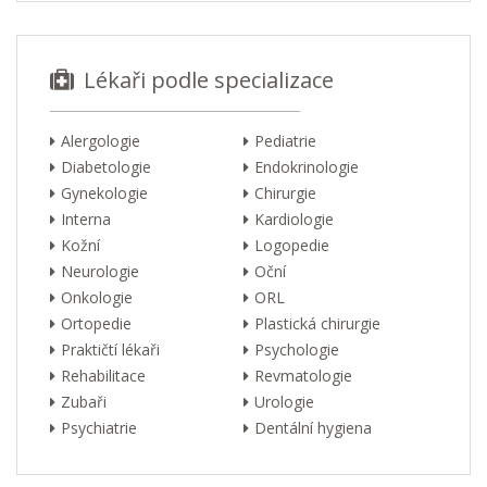
Lékaři podle specializace
Alergologie
Pediatrie
Diabetologie
Endokrinologie
Gynekologie
Chirurgie
Interna
Kardiologie
Kožní
Logopedie
Neurologie
Oční
Onkologie
ORL
Ortopedie
Plastická chirurgie
Praktičtí lékaři
Psychologie
Rehabilitace
Revmatologie
Zubaři
Urologie
Psychiatrie
Dentální hygiena