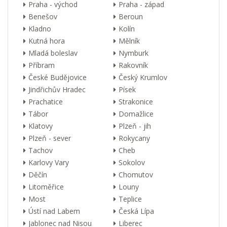
Praha - východ
Praha - západ
Benešov
Beroun
Kladno
Kolín
Kutná hora
Mělník
Mladá boleslav
Nymburk
Příbram
Rakovník
České Budějovice
Český Krumlov
Jindřichův Hradec
Písek
Prachatice
Strakonice
Tábor
Domažlice
Klatovy
Plzeň - jih
Plzeň - sever
Rokycany
Tachov
Cheb
Karlovy Vary
Sokolov
Děčín
Chomutov
Litoměřice
Louny
Most
Teplice
Ústí nad Labem
Česká Lípa
Jablonec nad Nisou
Liberec