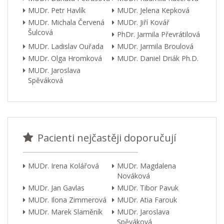
MUDr. Petr Havlík
MUDr. Jelena Kepková
MUDr. Michala Červená
MUDr. Jiří Kovář
Šulcová
PhDr. Jarmila Převrátilová
MUDr. Ladislav Ouřada
MUDr. Jarmila Broulová
MUDr. Olga Hromková
MUDr. Daniel Driák Ph.D.
MUDr. Jaroslava
Spěváková
Pacienti nejčastěji doporučují
MUDr. Irena Kolářová
MUDr. Magdalena
Nováková
MUDr. Jan Gavlas
MUDr. Tibor Pavuk
MUDr. Ilona Zimmerová
MUDr. Atia Farouk
MUDr. Marek Slaměník
MUDr. Jaroslava
Spěváková