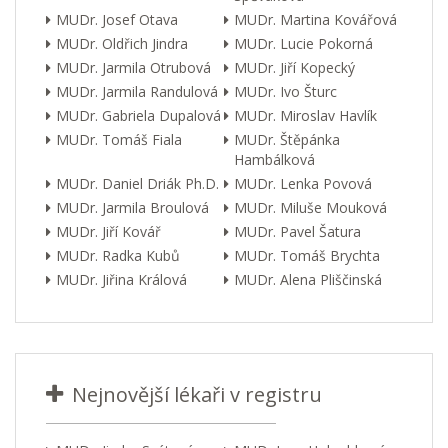
MUDr. Josef Otava
MUDr. Martina Kovářová
MUDr. Oldřich Jindra
MUDr. Lucie Pokorná
MUDr. Jarmila Otrubová
MUDr. Jiří Kopecký
MUDr. Jarmila Randulová
MUDr. Ivo Šturc
MUDr. Gabriela Dupalová
MUDr. Miroslav Havlík
MUDr. Tomáš Fiala
MUDr. Štěpánka
Hambálková
MUDr. Daniel Driák Ph.D.
MUDr. Lenka Povová
MUDr. Jarmila Broulová
MUDr. Miluše Mouková
MUDr. Jiří Kovář
MUDr. Pavel Šatura
MUDr. Radka Kubů
MUDr. Tomáš Brychta
MUDr. Jiřina Králová
MUDr. Alena Pliščinská
Nejnovější lékaři v registru