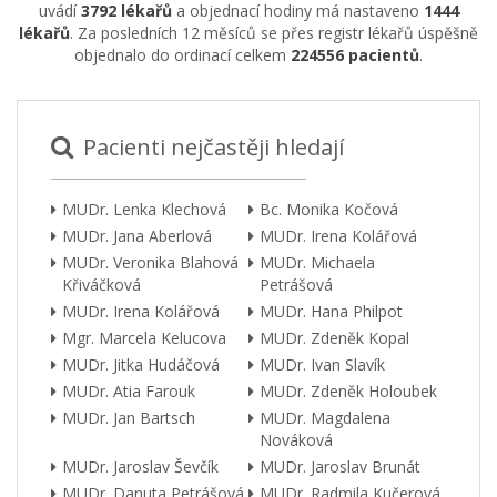
uvádí
3792 lékařů
a objednací hodiny má nastaveno
1444
lékařů
. Za posledních 12 měsíců se přes registr lékařů úspěšně
objednalo do ordinací celkem
224556 pacientů
.
Pacienti nejčastěji hledají
MUDr. Lenka Klechová
Bc. Monika Kočová
MUDr. Jana Aberlová
MUDr. Irena Kolářová
MUDr. Veronika Blahová
MUDr. Michaela
Křiváčková
Petrášová
MUDr. Irena Kolářová
MUDr. Hana Philpot
Mgr. Marcela Kelucova
MUDr. Zdeněk Kopal
MUDr. Jitka Hudáčová
MUDr. Ivan Slavík
MUDr. Atia Farouk
MUDr. Zdeněk Holoubek
MUDr. Jan Bartsch
MUDr. Magdalena
Nováková
MUDr. Jaroslav Ševčík
MUDr. Jaroslav Brunát
MUDr. Danuta Petrášová
MUDr. Radmila Kučerová