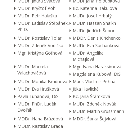
MUDr. Jindra Svátová
MUDr.Jana Holoubková
MUDr. Kryštof Pohl
Bc. Kateřina Bakulová
MUDr. Petr Halaška
MUDr. Josef Hrbatý
MUDr. Ladislav Štěpánek,
MUDr. Hassan Shaikh
Ph.D.
MUDr. Jindřich Šebor
MUDr. Rostislav Tolar
MDDr. Denis Kirichenko
MUDr. Zdeněk Vodička
MUDr. Eva Suchánková
Mgr. Kristýna Göthová
MUDr. Angelika
Michajlová
MUDr. Marcela
Mgr. Ivana Haraksimová
Valachovičová
Magdalena Kubová, DiS.
MUDr. Monika Brudnová
Mudr. Vladimír Peřina
MUDr. Eva Hrušková
Jitka Havlická
Pavla Luhanová, DiS.
Bc. Jana Šrámková
MUDr. PhDr. Luděk
MUDr. Zdeněk Novák
Dvořák
MUDr. Martin Grussmann
MDDr. Hana Brázdová
MDDr. Šárka Šejvlová
MDDr. Rastislav Brada