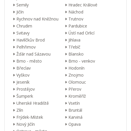
Semily
Hradec Králové
Jičín
Náchod
Rychnov nad Kněžnou
Trutnov
Chrudim
Pardubice
Svitavy
Ústí nad Orlicí
Havlíčkův Brod
Jihlava
Pelhřimov
Třebíč
Žďár nad Sázavou
Blansko
Brno - město
Brno - venkov
Břeclav
Hodonín
Vyškov
Znojmo
Jeseník
Olomouc
Prostějov
Přerov
Šumperk
Kroměříž
Uherské Hradiště
Vsetín
Zlín
Bruntál
Frýdek-Místek
Karviná
Nový Jičín
Opava