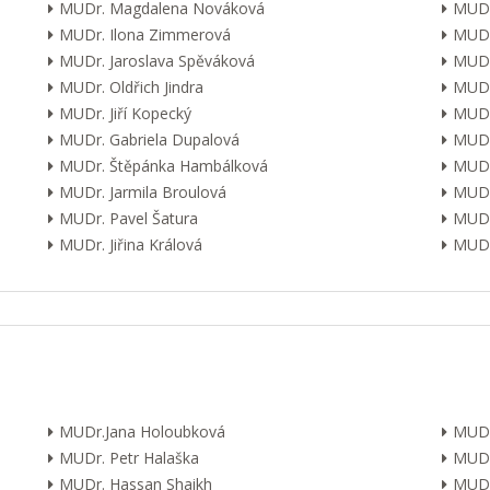
MUDr. Magdalena Nováková
MUDr
MUDr. Ilona Zimmerová
MUDr
MUDr. Jaroslava Spěváková
MUDr
MUDr. Oldřich Jindra
MUDr
MUDr. Jiří Kopecký
MUDr
MUDr. Gabriela Dupalová
MUDr.
MUDr. Štěpánka Hambálková
MUDr.
MUDr. Jarmila Broulová
MUDr
MUDr. Pavel Šatura
MUDr
MUDr. Jiřina Králová
MUDr.
MUDr.Jana Holoubková
MUDr
MUDr. Petr Halaška
MUDr
MUDr. Hassan Shaikh
MUDr.