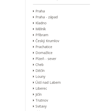
Praha
Praha - západ
Kladno
Mělník
Příbram
Český Krumlov
Prachatice
Domažlice
Plzeň - sever
Cheb
Děčín
Louny
Ústí nad Labem
Liberec
Jičín
Trutnov
Svitavy