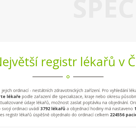
SPEC
ejvětší registr lékařů v 
 jejich ordinací - nestátních zdravotnických zařízení. Pro vyhledání lé
te lékaře
podle zařazení dle specializace, kraje nebo okresu působno
tualizované údaje lékařů, možnost zaslat poptávku na objednání. Ordi
 svojí ordinaci uvádí
3792 lékařů
a objednací hodiny má nastaveno
řes registr lékařů úspěšně objednalo do ordinací celkem
224556 paci