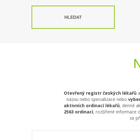
HLEDAT
N
Otevřený registr českých lékařů
a
názvu nebo specializace nebo
vyber
aktivních ordinací lékařů
, denně ak
2563 ordinací
, rozšířené informace o
se p