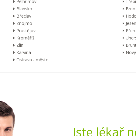
Pelhřimov
Třebí
Blansko
Brno
Břeclav
Hodo
Znojmo
Jesen
Prostějov
Přer
Kroměříž
Uher
Zlín
Brunt
Karviná
Nový 
Ostrava - město
Jste lékař 