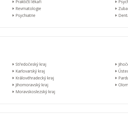
Praktičtí lékaři
Psyc
Revmatologie
Zuba
Psychiatrie
Dentá
Středočeský kraj
Jihoč
Karlovarský kraj
Ústec
Královéhradecký kraj
Pardu
Jihomoravský kraj
Olom
Moravskoslezský kraj