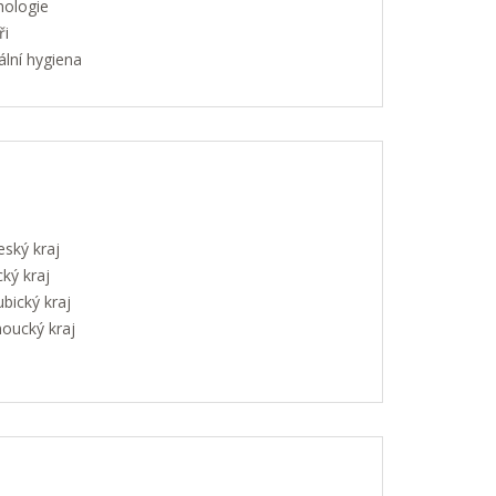
hologie
ři
lní hygiena
eský kraj
ký kraj
bický kraj
oucký kraj