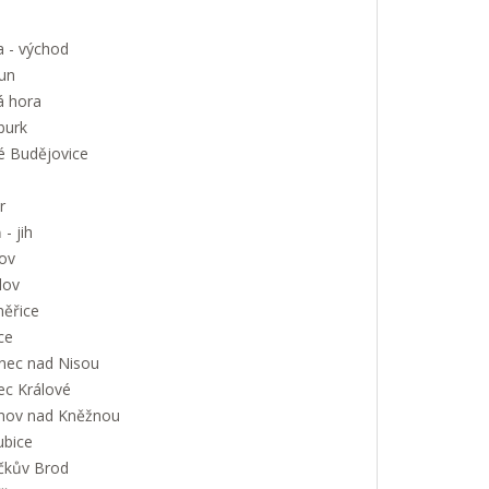
a - východ
un
á hora
urk
é Budějovice
r
 - jih
ov
lov
měřice
ce
onec nad Nisou
ec Králové
nov nad Kněžnou
ubice
íčkův Brod