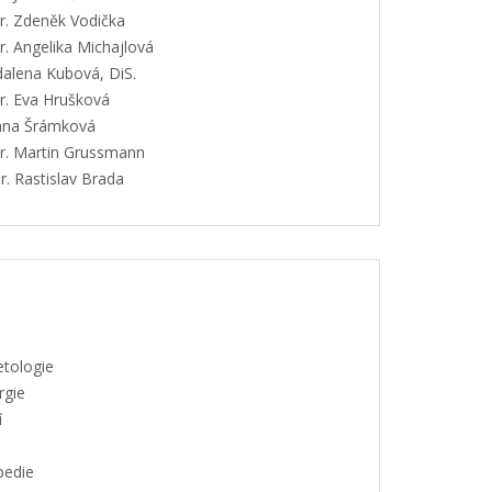
. Zdeněk Vodička
. Angelika Michajlová
alena Kubová, DiS.
. Eva Hrušková
Jana Šrámková
. Martin Grussmann
. Rastislav Brada
etologie
rgie
í
pedie