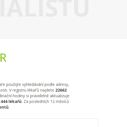
IALISTU
ČR
kaře použijte vyhledávání podle adresy,
sti. V registru lékařů najdete
22662
nační hodiny si pravidelně aktualizuje
1444 lékařů
. Za posledních 12 měsíců
entů
.