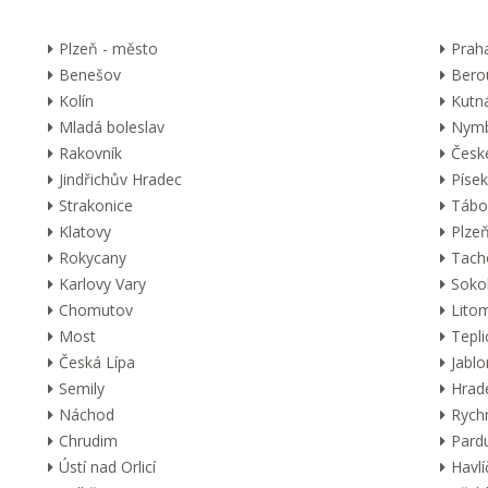
Plzeň - město
Prah
Benešov
Bero
Kolín
Kutn
Mladá boleslav
Nymb
Rakovník
Česk
Jindřichův Hradec
Písek
Strakonice
Tábo
Klatovy
Plzeň
Rokycany
Tach
Karlovy Vary
Soko
Chomutov
Lito
Most
Tepli
Česká Lípa
Jabl
Semily
Hrad
Náchod
Rych
Chrudim
Pard
Ústí nad Orlicí
Havl