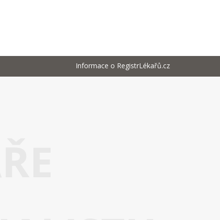
Informace o RegistrLékařů.cz
AŘE