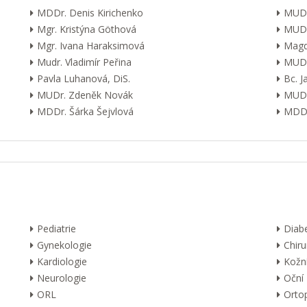
MDDr. Denis Kirichenko
MUDr
Mgr. Kristýna Göthová
MUDr
Mgr. Ivana Haraksimová
Magd
Mudr. Vladimír Peřina
MUDr
Pavla Luhanová, DiS.
Bc. 
MUDr. Zdeněk Novák
MUDr
MDDr. Šárka Šejvlová
MDDr
Pediatrie
Diab
Gynekologie
Chiru
Kardiologie
Kožn
Neurologie
Oční
ORL
Orto