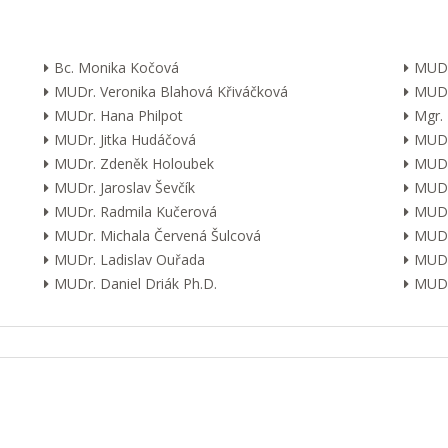
Bc. Monika Kočová
MUDr
MUDr. Veronika Blahová Křiváčková
MUDr
MUDr. Hana Philpot
Mgr.
MUDr. Jitka Hudáčová
MUDr.
MUDr. Zdeněk Holoubek
MUDr
MUDr. Jaroslav Ševčík
MUDr
MUDr. Radmila Kučerová
MUDr.
MUDr. Michala Červená Šulcová
MUDr.
MUDr. Ladislav Ouřada
MUDr
MUDr. Daniel Driák Ph.D.
MUDr