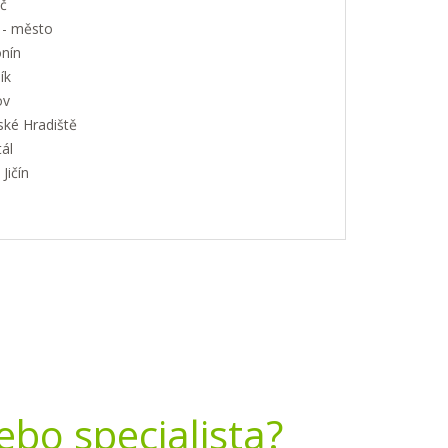
č
 - město
nín
ík
ov
ské Hradiště
ál
Jičín
nebo specialista?