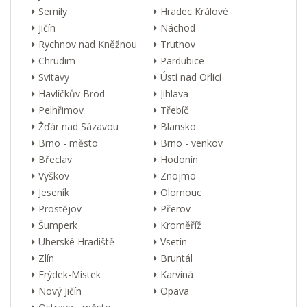
Semily
Hradec Králové
Jičín
Náchod
Rychnov nad Kněžnou
Trutnov
Chrudim
Pardubice
Svitavy
Ústí nad Orlicí
Havlíčkův Brod
Jihlava
Pelhřimov
Třebíč
Žďár nad Sázavou
Blansko
Brno - město
Brno - venkov
Břeclav
Hodonín
Vyškov
Znojmo
Jeseník
Olomouc
Prostějov
Přerov
Šumperk
Kroměříž
Uherské Hradiště
Vsetín
Zlín
Bruntál
Frýdek-Místek
Karviná
Nový Jičín
Opava