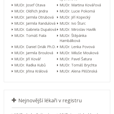
MUDr. Josef Otava
MUDr. Martina Kovářová
MUDr. Oldřich Jindra
MUDr. Lucie Pokorná
MUDr. Jarmila Otrubová
MUDr. Jiří Kopecký
MUDr. Jarmila Randulová
MUDr. Ivo Šturc
MUDr. Gabriela Dupalová
MUDr. Miroslav Havlík
MUDr. Tomáš Fiala
MUDr. Štěpánka
Hambálková
MUDr. Daniel Driák Ph.D.
MUDr. Lenka Povová
MUDr. Jarmila Broulová
MUDr. Miluše Mouková
MUDr. Jiří Kovář
MUDr. Pavel Šatura
MUDr. Radka Kubů
MUDr. Tomáš Brychta
MUDr. Jiřina Králová
MUDr. Alena Pliščinská
Nejnovější lékaři v registru