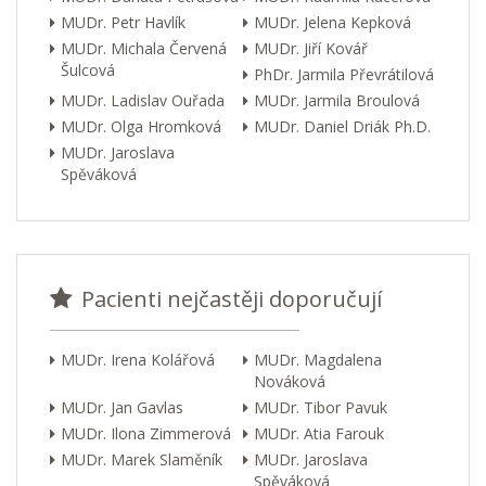
MUDr. Petr Havlík
MUDr. Jelena Kepková
MUDr. Michala Červená
MUDr. Jiří Kovář
Šulcová
PhDr. Jarmila Převrátilová
MUDr. Ladislav Ouřada
MUDr. Jarmila Broulová
MUDr. Olga Hromková
MUDr. Daniel Driák Ph.D.
MUDr. Jaroslava
Spěváková
Pacienti nejčastěji doporučují
MUDr. Irena Kolářová
MUDr. Magdalena
Nováková
MUDr. Jan Gavlas
MUDr. Tibor Pavuk
MUDr. Ilona Zimmerová
MUDr. Atia Farouk
MUDr. Marek Slaměník
MUDr. Jaroslava
Spěváková