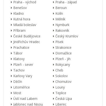
Praha - východ
Praha - západ
Benešov
Beroun
Kladno
Kolín
Kutná hora
Mělník
Mladá boleslav
Nymburk
Příbram
Rakovník
České Budějovice
Český Krumlov
Jindřichův Hradec
Písek
Prachatice
Strakonice
Tábor
Domažlice
Klatovy
Plzeň - jih
Plzeň - sever
Rokycany
Tachov
Cheb
Karlovy Vary
Sokolov
Děčín
Chomutov
Litoměřice
Louny
Most
Teplice
Ústí nad Labem
Česká Lípa
Jablonec nad Nisou
Liberec