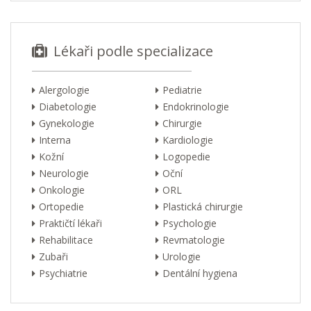
Lékaři podle specializace
Alergologie
Pediatrie
Diabetologie
Endokrinologie
Gynekologie
Chirurgie
Interna
Kardiologie
Kožní
Logopedie
Neurologie
Oční
Onkologie
ORL
Ortopedie
Plastická chirurgie
Praktičtí lékaři
Psychologie
Rehabilitace
Revmatologie
Zubaři
Urologie
Psychiatrie
Dentální hygiena