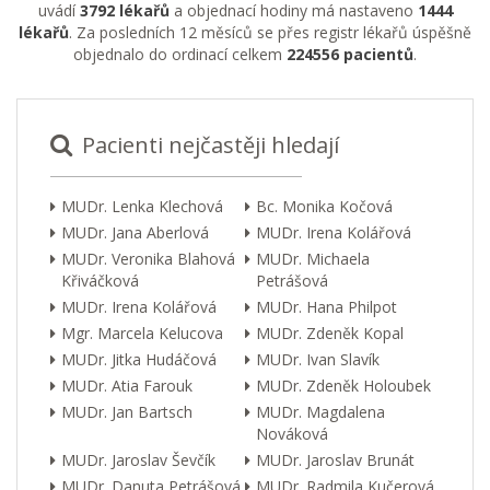
uvádí
3792 lékařů
a objednací hodiny má nastaveno
1444
lékařů
. Za posledních 12 měsíců se přes registr lékařů úspěšně
objednalo do ordinací celkem
224556 pacientů
.
Pacienti nejčastěji hledají
MUDr. Lenka Klechová
Bc. Monika Kočová
MUDr. Jana Aberlová
MUDr. Irena Kolářová
MUDr. Veronika Blahová
MUDr. Michaela
Křiváčková
Petrášová
MUDr. Irena Kolářová
MUDr. Hana Philpot
Mgr. Marcela Kelucova
MUDr. Zdeněk Kopal
MUDr. Jitka Hudáčová
MUDr. Ivan Slavík
MUDr. Atia Farouk
MUDr. Zdeněk Holoubek
MUDr. Jan Bartsch
MUDr. Magdalena
Nováková
MUDr. Jaroslav Ševčík
MUDr. Jaroslav Brunát
MUDr. Danuta Petrášová
MUDr. Radmila Kučerová