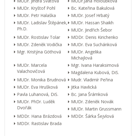
MUDr. Jindra Svátová
MUDr.Jana Holoubková
MUDr. Kryštof Pohl
Bc. Kateřina Bakulová
MUDr. Petr Halaška
MUDr. Josef Hrbatý
MUDr. Ladislav Štěpánek,
MUDr. Hassan Shaikh
Ph.D.
MUDr. Jindřich Šebor
MUDr. Rostislav Tolar
MDDr. Denis Kirichenko
MUDr. Zdeněk Vodička
MUDr. Eva Suchánková
Mgr. Kristýna Göthová
MUDr. Angelika
Michajlová
MUDr. Marcela
Mgr. Ivana Haraksimová
Valachovičová
Magdalena Kubová, DiS.
MUDr. Monika Brudnová
Mudr. Vladimír Peřina
MUDr. Eva Hrušková
Jitka Havlická
Pavla Luhanová, DiS.
Bc. Jana Šrámková
MUDr. PhDr. Luděk
MUDr. Zdeněk Novák
Dvořák
MUDr. Martin Grussmann
MDDr. Hana Brázdová
MDDr. Šárka Šejvlová
MDDr. Rastislav Brada