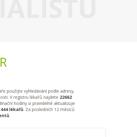
IALISTU
ČR
kaře použijte vyhledávání podle adresy,
sti. V registru lékařů najdete
22662
nační hodiny si pravidelně aktualizuje
1444 lékařů
. Za posledních 12 měsíců
entů
.