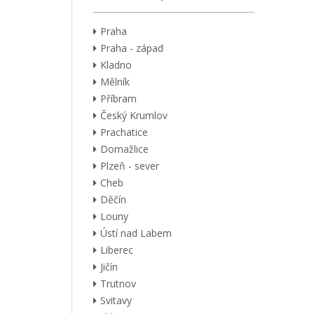
Praha
Praha - západ
Kladno
Mělník
Příbram
Český Krumlov
Prachatice
Domažlice
Plzeň - sever
Cheb
Děčín
Louny
Ústí nad Labem
Liberec
Jičín
Trutnov
Svitavy