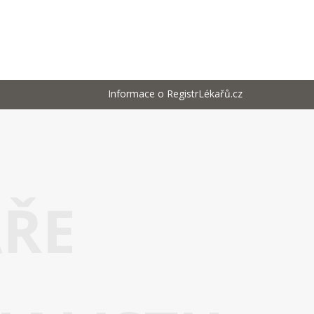
Informace o RegistrLékařů.cz
AŘE