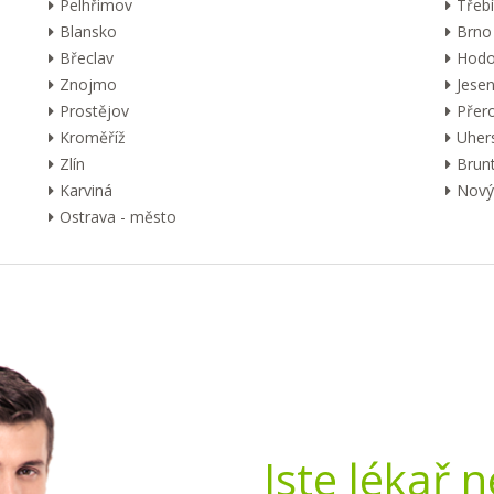
Pelhřimov
Třebí
Blansko
Brno
Břeclav
Hodo
Znojmo
Jesen
Prostějov
Přer
Kroměříž
Uher
Zlín
Brunt
Karviná
Nový 
Ostrava - město
Jste lékař 