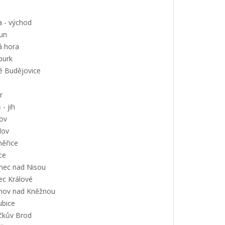
a - východ
un
á hora
urk
é Budějovice
r
 - jih
ov
lov
měřice
ce
onec nad Nisou
ec Králové
nov nad Kněžnou
ubice
íčkův Brod