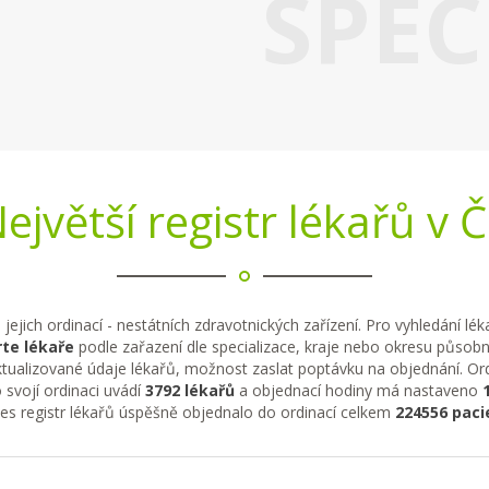
SPEC
ejvětší registr lékařů v 
 jejich ordinací - nestátních zdravotnických zařízení. Pro vyhledání lé
te lékaře
podle zařazení dle specializace, kraje nebo okresu působno
tualizované údaje lékařů, možnost zaslat poptávku na objednání. Ordi
 svojí ordinaci uvádí
3792 lékařů
a objednací hodiny má nastaveno
řes registr lékařů úspěšně objednalo do ordinací celkem
224556 paci