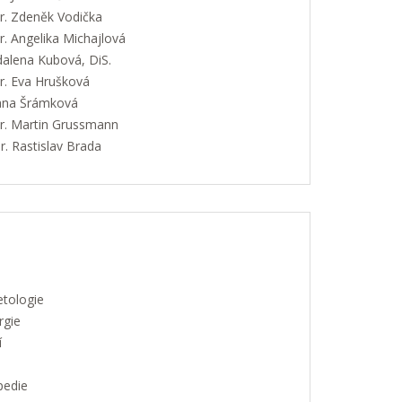
. Zdeněk Vodička
. Angelika Michajlová
alena Kubová, DiS.
. Eva Hrušková
Jana Šrámková
. Martin Grussmann
. Rastislav Brada
etologie
rgie
í
pedie