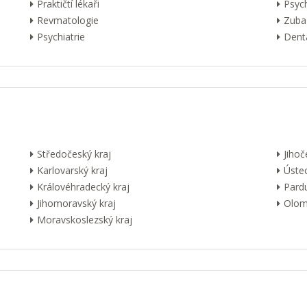
Praktičtí lékaři
Psyc
Revmatologie
Zuba
Psychiatrie
Dentá
Středočeský kraj
Jihoč
Karlovarský kraj
Ústec
Královéhradecký kraj
Pardu
Jihomoravský kraj
Olom
Moravskoslezský kraj