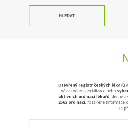
HLEDAT
N
Otevřený registr českých lékařů
a
názvu nebo specializace nebo
vyber
aktivních ordinací lékařů
, denně ak
2563 ordinací
, rozšířené informace o
se p