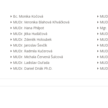
Bc. Monika Kočová
MUDr
MUDr. Veronika Blahová Křiváčková
MUDr
MUDr. Hana Philpot
Mgr.
MUDr. Jitka Hudáčová
MUDr.
MUDr. Zdeněk Holoubek
MUDr
MUDr. Jaroslav Ševčík
MUDr
MUDr. Radmila Kučerová
MUDr.
MUDr. Michala Červená Šulcová
MUDr.
MUDr. Ladislav Ouřada
MUDr
MUDr. Daniel Driák Ph.D.
MUDr