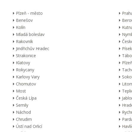
Plzeň - město
Prah
Benešov
Bero
Kolín
Kutn
Mladá boleslav
Nymb
Rakovník
Česk
Jindřichův Hradec
Písek
Strakonice
Tábo
Klatovy
Plzeň
Rokycany
Tach
Karlovy Vary
Soko
Chomutov
Lito
Most
Tepli
Česká Lípa
Jabl
Semily
Hrad
Náchod
Rych
Chrudim
Pard
Ústí nad Orlicí
Havl