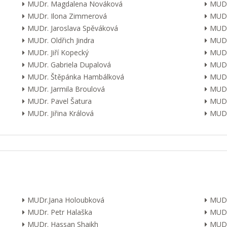
MUDr. Magdalena Nováková
MUDr
MUDr. Ilona Zimmerová
MUDr
MUDr. Jaroslava Spěváková
MUDr
MUDr. Oldřich Jindra
MUDr
MUDr. Jiří Kopecký
MUDr
MUDr. Gabriela Dupalová
MUDr.
MUDr. Štěpánka Hambálková
MUDr.
MUDr. Jarmila Broulová
MUDr
MUDr. Pavel Šatura
MUDr
MUDr. Jiřina Králová
MUDr.
MUDr.Jana Holoubková
MUDr
MUDr. Petr Halaška
MUDr
MUDr. Hassan Shaikh
MUDr.