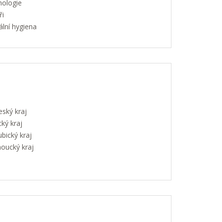
hologie
ři
lní hygiena
eský kraj
ký kraj
bický kraj
oucký kraj