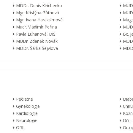
MDDr. Denis Kirichenko
MUDr
Mgr. Kristýna Göthová
MUDr
Mgr. Ivana Haraksimová
Magd
Mudr. Vladimír Peřina
MUDr
Pavla Luhanová, DiS.
Bc. 
MUDr. Zdeněk Novák
MUDr
MDDr. Šárka Šejvlová
MDDr
Pediatrie
Diab
Gynekologie
Chiru
Kardiologie
Kožn
Neurologie
Oční
ORL
Orto