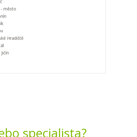
č
 - město
nín
ík
ov
ské Hradiště
ál
Jičín
nebo specialista?