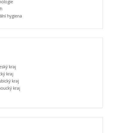
hologie
ři
lní hygiena
eský kraj
ký kraj
bický kraj
oucký kraj