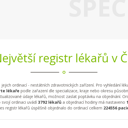
SPEC
ejvětší registr lékařů v 
 jejich ordinací - nestátních zdravotnických zařízení. Pro vyhledání lé
te lékaře
podle zařazení dle specializace, kraje nebo okresu působno
tualizované údaje lékařů, možnost zaslat poptávku na objednání. Ordi
 svojí ordinaci uvádí
3792 lékařů
a objednací hodiny má nastaveno
řes registr lékařů úspěšně objednalo do ordinací celkem
224556 paci