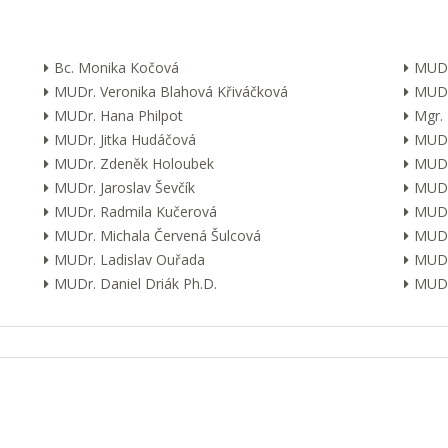
Bc. Monika Kočová
MUDr
MUDr. Veronika Blahová Křiváčková
MUDr
MUDr. Hana Philpot
Mgr.
MUDr. Jitka Hudáčová
MUDr.
MUDr. Zdeněk Holoubek
MUDr
MUDr. Jaroslav Ševčík
MUDr
MUDr. Radmila Kučerová
MUDr.
MUDr. Michala Červená Šulcová
MUDr.
MUDr. Ladislav Ouřada
MUDr
MUDr. Daniel Driák Ph.D.
MUDr