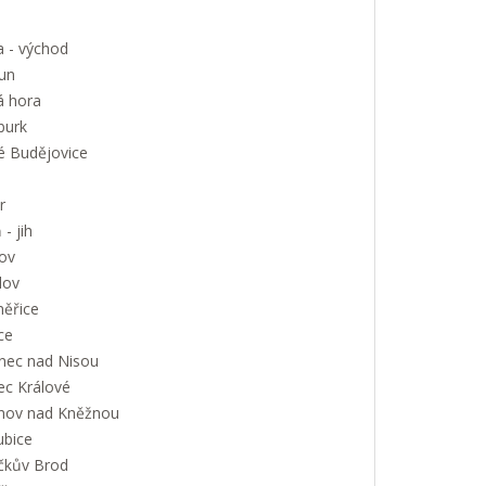
a - východ
un
á hora
urk
é Budějovice
r
 - jih
ov
lov
měřice
ce
onec nad Nisou
ec Králové
nov nad Kněžnou
ubice
íčkův Brod