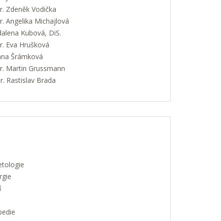
. Zdeněk Vodička
. Angelika Michajlová
alena Kubová, DiS.
. Eva Hrušková
Jana Šrámková
. Martin Grussmann
. Rastislav Brada
etologie
rgie
í
pedie