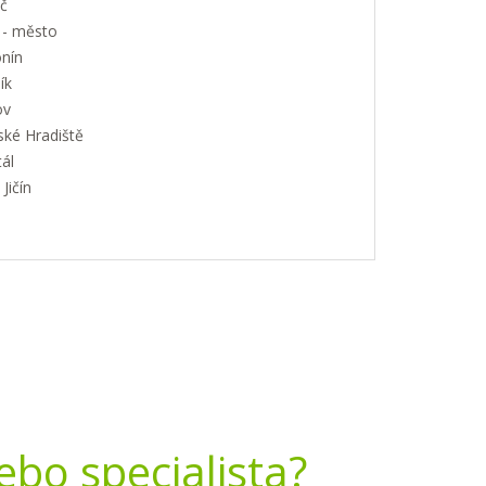
č
 - město
nín
ík
ov
ské Hradiště
ál
Jičín
nebo specialista?