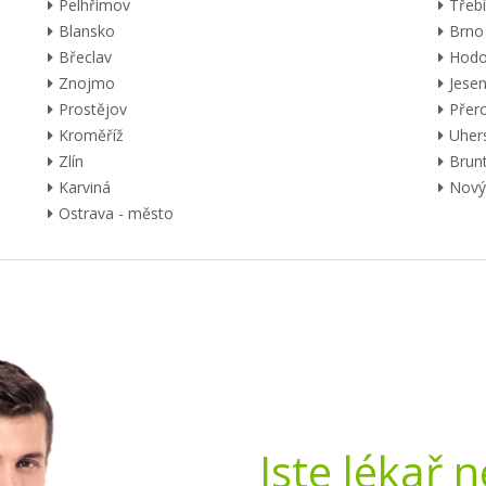
Pelhřimov
Třebí
Blansko
Brno
Břeclav
Hodo
Znojmo
Jesen
Prostějov
Přer
Kroměříž
Uher
Zlín
Brunt
Karviná
Nový 
Ostrava - město
Jste lékař 