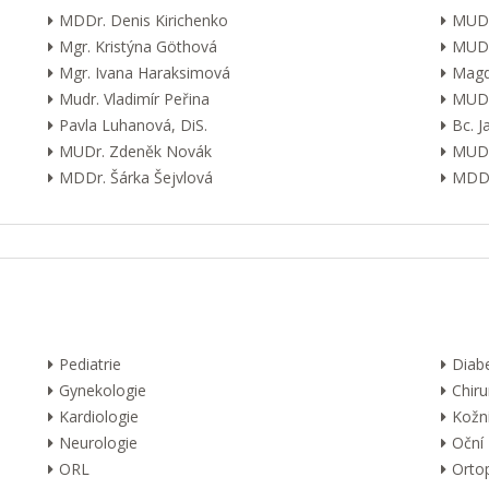
MDDr. Denis Kirichenko
MUDr
Mgr. Kristýna Göthová
MUDr
Mgr. Ivana Haraksimová
Magd
Mudr. Vladimír Peřina
MUDr
Pavla Luhanová, DiS.
Bc. 
MUDr. Zdeněk Novák
MUDr
MDDr. Šárka Šejvlová
MDDr
Pediatrie
Diab
Gynekologie
Chiru
Kardiologie
Kožn
Neurologie
Oční
ORL
Orto