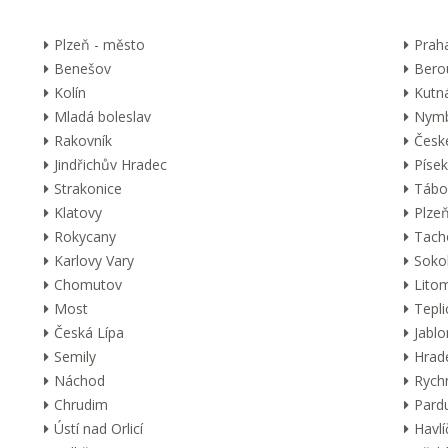
Plzeň - město
Prah
Benešov
Bero
Kolín
Kutn
Mladá boleslav
Nymb
Rakovník
Česk
Jindřichův Hradec
Písek
Strakonice
Tábo
Klatovy
Plzeň
Rokycany
Tach
Karlovy Vary
Soko
Chomutov
Lito
Most
Tepli
Česká Lípa
Jabl
Semily
Hrad
Náchod
Rych
Chrudim
Pard
Ústí nad Orlicí
Havl