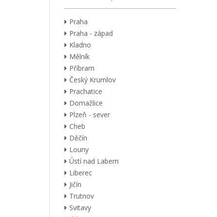
Praha
Praha - západ
Kladno
Mělník
Příbram
Český Krumlov
Prachatice
Domažlice
Plzeň - sever
Cheb
Děčín
Louny
Ústí nad Labem
Liberec
Jičín
Trutnov
Svitavy