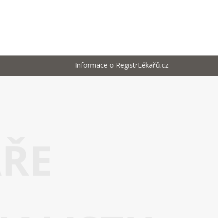
Informace o RegistrLékařů.cz
AŘE