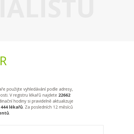
IALISTU
ČR
kaře použijte vyhledávání podle adresy,
sti. V registru lékařů najdete
22662
nační hodiny si pravidelně aktualizuje
1444 lékařů
. Za posledních 12 měsíců
entů
.