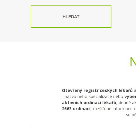
HLEDAT
N
Otevřený registr českých lékařů
a
názvu nebo specializace nebo
vyber
aktivních ordinací lékařů
, denně ak
2563 ordinací
, rozšířené informace o
se p