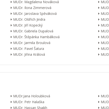
MUDr. Magdalena Nováková
MUDr
MUDr. Ilona Zimmerová
MUDr
MUDr. Jaroslava Spěváková
MUDr
MUDr. Oldřich Jindra
MUDr
MUDr. Jiří Kopecký
MUDr
MUDr. Gabriela Dupalová
MUDr.
MUDr. Štěpánka Hambálková
MUDr.
MUDr. Jarmila Broulová
MUDr
MUDr. Pavel Šatura
MUDr
MUDr. Jiřina Králová
MUDr.
MUDr.Jana Holoubková
MUDr
MUDr. Petr Halaška
MUDr
MUDr. Hassan Shaikh
MUDr.