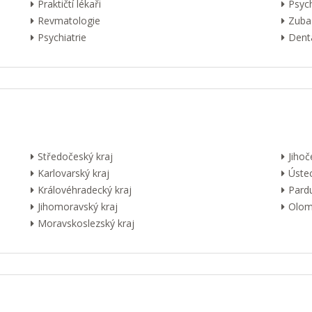
Praktičtí lékaři
Psyc
Revmatologie
Zuba
Psychiatrie
Dentá
Středočeský kraj
Jihoč
Karlovarský kraj
Ústec
Královéhradecký kraj
Pardu
Jihomoravský kraj
Olom
Moravskoslezský kraj