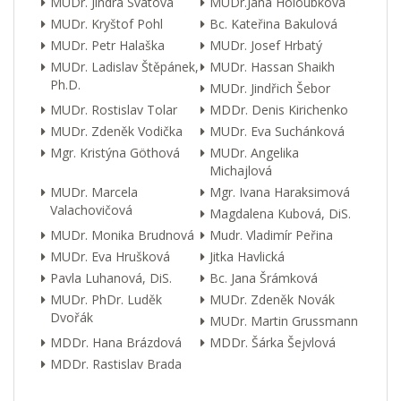
MUDr. Jindra Svátová
MUDr.Jana Holoubková
MUDr. Kryštof Pohl
Bc. Kateřina Bakulová
MUDr. Petr Halaška
MUDr. Josef Hrbatý
MUDr. Ladislav Štěpánek,
MUDr. Hassan Shaikh
Ph.D.
MUDr. Jindřich Šebor
MUDr. Rostislav Tolar
MDDr. Denis Kirichenko
MUDr. Zdeněk Vodička
MUDr. Eva Suchánková
Mgr. Kristýna Göthová
MUDr. Angelika
Michajlová
MUDr. Marcela
Mgr. Ivana Haraksimová
Valachovičová
Magdalena Kubová, DiS.
MUDr. Monika Brudnová
Mudr. Vladimír Peřina
MUDr. Eva Hrušková
Jitka Havlická
Pavla Luhanová, DiS.
Bc. Jana Šrámková
MUDr. PhDr. Luděk
MUDr. Zdeněk Novák
Dvořák
MUDr. Martin Grussmann
MDDr. Hana Brázdová
MDDr. Šárka Šejvlová
MDDr. Rastislav Brada