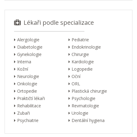
Lékaři podle specializace
Alergologie
Pediatrie
Diabetologie
Endokrinologie
Gynekologie
Chirurgie
Interna
Kardiologie
Kožní
Logopedie
Neurologie
Oční
Onkologie
ORL
Ortopedie
Plastická chirurgie
Praktičtí lékaři
Psychologie
Rehabilitace
Revmatologie
Zubaři
Urologie
Psychiatrie
Dentální hygiena