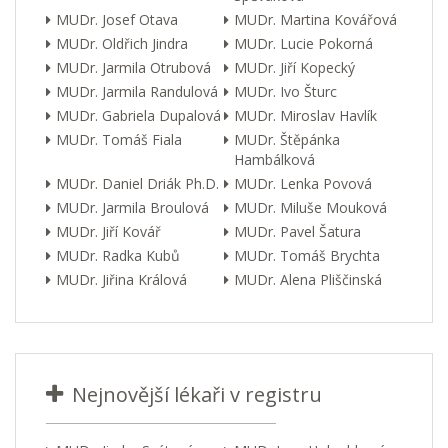
MUDr. Josef Otava
MUDr. Martina Kovářová
MUDr. Oldřich Jindra
MUDr. Lucie Pokorná
MUDr. Jarmila Otrubová
MUDr. Jiří Kopecký
MUDr. Jarmila Randulová
MUDr. Ivo Šturc
MUDr. Gabriela Dupalová
MUDr. Miroslav Havlík
MUDr. Tomáš Fiala
MUDr. Štěpánka
Hambálková
MUDr. Daniel Driák Ph.D.
MUDr. Lenka Povová
MUDr. Jarmila Broulová
MUDr. Miluše Mouková
MUDr. Jiří Kovář
MUDr. Pavel Šatura
MUDr. Radka Kubů
MUDr. Tomáš Brychta
MUDr. Jiřina Králová
MUDr. Alena Pliščinská
Nejnovější lékaři v registru