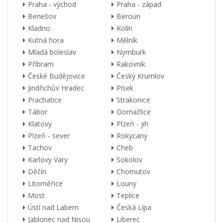
Praha - východ
Praha - západ
Benešov
Beroun
Kladno
Kolín
Kutná hora
Mělník
Mladá boleslav
Nymburk
Příbram
Rakovník
České Budějovice
Český Krumlov
Jindřichův Hradec
Písek
Prachatice
Strakonice
Tábor
Domažlice
Klatovy
Plzeň - jih
Plzeň - sever
Rokycany
Tachov
Cheb
Karlovy Vary
Sokolov
Děčín
Chomutov
Litoměřice
Louny
Most
Teplice
Ústí nad Labem
Česká Lípa
Jablonec nad Nisou
Liberec