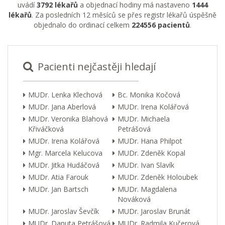
uvádí
3792 lékařů
a objednací hodiny má nastaveno
1444
lékařů
. Za posledních 12 měsíců se přes registr lékařů úspěšně
objednalo do ordinací celkem
224556 pacientů
.
Pacienti nejčastěji hledají
MUDr. Lenka Klechová
Bc. Monika Kočová
MUDr. Jana Aberlová
MUDr. Irena Kolářová
MUDr. Veronika Blahová
MUDr. Michaela
Křiváčková
Petrášová
MUDr. Irena Kolářová
MUDr. Hana Philpot
Mgr. Marcela Kelucova
MUDr. Zdeněk Kopal
MUDr. Jitka Hudáčová
MUDr. Ivan Slavík
MUDr. Atia Farouk
MUDr. Zdeněk Holoubek
MUDr. Jan Bartsch
MUDr. Magdalena
Nováková
MUDr. Jaroslav Ševčík
MUDr. Jaroslav Brunát
MUDr. Danuta Petrášová
MUDr. Radmila Kučerová