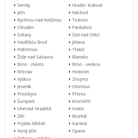
Semily
Hradec Králové
Jičín
Náchod
Rychnov nad Kněžnou
Trutnov
Chrudim
Pardubice
Svitavy
Ústí nad Orlicí
Havlíčkův Brod
Jihlava
Pelhřimov
Třebíč
Žďár nad Sázavou
Blansko
Brno - město
Brno - venkov
Břeclav
Hodonín
Vyškov
Znojmo
Jeseník
Olomouc
Prostějov
Přerov
Šumperk
Kroměříž
Uherské Hradiště
Vsetín
Zlín
Bruntál
Frýdek-Místek
Karviná
Nový Jičín
Opava