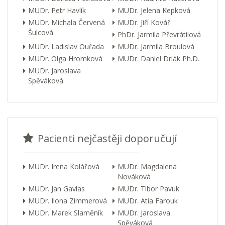
MUDr. Petr Havlík
MUDr. Jelena Kepková
MUDr. Michala Červená
MUDr. Jiří Kovář
Šulcová
PhDr. Jarmila Převrátilová
MUDr. Ladislav Ouřada
MUDr. Jarmila Broulová
MUDr. Olga Hromková
MUDr. Daniel Driák Ph.D.
MUDr. Jaroslava
Spěváková
Pacienti nejčastěji doporučují
MUDr. Irena Kolářová
MUDr. Magdalena
Nováková
MUDr. Jan Gavlas
MUDr. Tibor Pavuk
MUDr. Ilona Zimmerová
MUDr. Atia Farouk
MUDr. Marek Slaměník
MUDr. Jaroslava
Spěváková