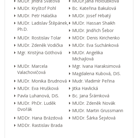
MUDr. Jindra Svátová
MUDr.Jana Holoubková
MUDr. Kryštof Pohl
Bc. Kateřina Bakulová
MUDr. Petr Halaška
MUDr. Josef Hrbatý
MUDr. Ladislav Štěpánek,
MUDr. Hassan Shaikh
Ph.D.
MUDr. Jindřich Šebor
MUDr. Rostislav Tolar
MDDr. Denis Kirichenko
MUDr. Zdeněk Vodička
MUDr. Eva Suchánková
Mgr. Kristýna Göthová
MUDr. Angelika
Michajlová
MUDr. Marcela
Mgr. Ivana Haraksimová
Valachovičová
Magdalena Kubová, DiS.
MUDr. Monika Brudnová
Mudr. Vladimír Peřina
MUDr. Eva Hrušková
Jitka Havlická
Pavla Luhanová, DiS.
Bc. Jana Šrámková
MUDr. PhDr. Luděk
MUDr. Zdeněk Novák
Dvořák
MUDr. Martin Grussmann
MDDr. Hana Brázdová
MDDr. Šárka Šejvlová
MDDr. Rastislav Brada