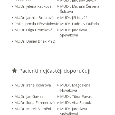
MUDr. Jaroslav Ševčík
MUDr. Jelena Kepková
MUDr. Michala Červená
Šulcová
MUDr. Jarmila Broulová
MUDr. Jiří Kovář
PhDr. Jarmila Převrátilová
MUDr. Ladislav Ouřada
MUDr. Olga Hromková
MUDr. Jaroslava
Spěváková
MUDr. Daniel Driák Ph.D.
Pacienti nejčastěji doporučují
MUDr. Irena Kolářová
MUDr. Magdalena
Nováková
MUDr. Jan Gavlas
MUDr. Tibor Pavuk
MUDr. Ilona Zimmerová
MUDr. Atia Farouk
MUDr. Marek Slaměník
MUDr. Jaroslava
Spěváková