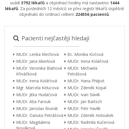
uvádí
3792 lékařů
a objednací hodiny má nastaveno
1444
lékařů
. Za posledních 12 měsíců se přes registr lékařů úspěšně
objednalo do ordinací celkem
224556 pacientů
.
Pacienti nejčastěji hledají
MUDr. Lenka Klechová
Bc. Monika Kočová
MUDr. Jana Aberlová
MUDr. Irena Kolářová
MUDr. Veronika Blahová
MUDr. Michaela
Křiváčková
Petrášová
MUDr. Irena Kolářová
MUDr. Hana Philpot
Mgr. Marcela Kelucova
MUDr. Zdeněk Kopal
MUDr. Jitka Hudáčová
MUDr. Ivan Slavík
MUDr. Atia Farouk
MUDr. Jan Bartsch
MUDr. Jaroslav Brunát
MUDr. Petr Havlík
MUDr. Danuta Petrášová
MUDr. Zdeněk Holoubek
MUDr. Magdalena
MUDr. Radmila Kučerová
Nováková