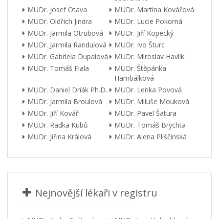
MUDr. Josef Otava
MUDr. Martina Kovářová
MUDr. Oldřich Jindra
MUDr. Lucie Pokorná
MUDr. Jarmila Otrubová
MUDr. Jiří Kopecký
MUDr. Jarmila Randulová
MUDr. Ivo Šturc
MUDr. Gabriela Dupalová
MUDr. Miroslav Havlík
MUDr. Tomáš Fiala
MUDr. Štěpánka
Hambálková
MUDr. Daniel Driák Ph.D.
MUDr. Lenka Povová
MUDr. Jarmila Broulová
MUDr. Miluše Mouková
MUDr. Jiří Kovář
MUDr. Pavel Šatura
MUDr. Radka Kubů
MUDr. Tomáš Brychta
MUDr. Jiřina Králová
MUDr. Alena Pliščinská
Nejnovější lékaři v registru