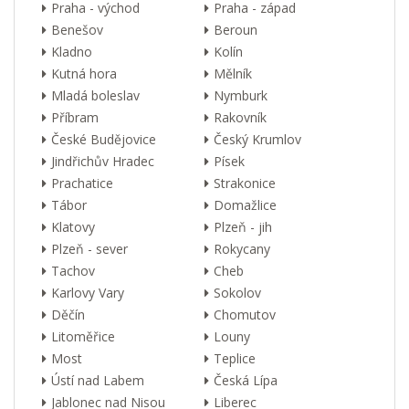
Praha - východ
Praha - západ
Benešov
Beroun
Kladno
Kolín
Kutná hora
Mělník
Mladá boleslav
Nymburk
Příbram
Rakovník
České Budějovice
Český Krumlov
Jindřichův Hradec
Písek
Prachatice
Strakonice
Tábor
Domažlice
Klatovy
Plzeň - jih
Plzeň - sever
Rokycany
Tachov
Cheb
Karlovy Vary
Sokolov
Děčín
Chomutov
Litoměřice
Louny
Most
Teplice
Ústí nad Labem
Česká Lípa
Jablonec nad Nisou
Liberec