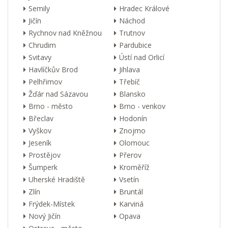
Semily
Hradec Králové
Jičín
Náchod
Rychnov nad Kněžnou
Trutnov
Chrudim
Pardubice
Svitavy
Ústí nad Orlicí
Havlíčkův Brod
Jihlava
Pelhřimov
Třebíč
Žďár nad Sázavou
Blansko
Brno - město
Brno - venkov
Břeclav
Hodonín
Vyškov
Znojmo
Jeseník
Olomouc
Prostějov
Přerov
Šumperk
Kroměříž
Uherské Hradiště
Vsetín
Zlín
Bruntál
Frýdek-Místek
Karviná
Nový Jičín
Opava