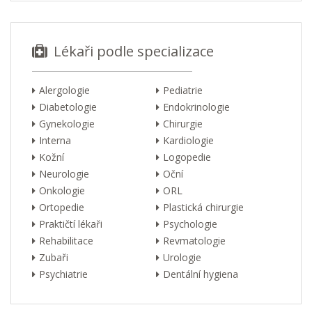
Lékaři podle specializace
Alergologie
Pediatrie
Diabetologie
Endokrinologie
Gynekologie
Chirurgie
Interna
Kardiologie
Kožní
Logopedie
Neurologie
Oční
Onkologie
ORL
Ortopedie
Plastická chirurgie
Praktičtí lékaři
Psychologie
Rehabilitace
Revmatologie
Zubaři
Urologie
Psychiatrie
Dentální hygiena