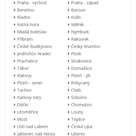
Praha - východ
Praha - západ
Benešov
Beroun
Kladno
Kolín
Kutná hora
Mělník
Mladá boleslav
Nymburk
Příbram
Rakovník
České Budějovice
Český Krumlov
Jindřichův Hradec
Písek
Prachatice
Strakonice
Tábor
Domažlice
Klatovy
Plzeň - jih
Plzeň - sever
Rokycany
Tachov
Cheb
Karlovy Vary
Sokolov
Děčín
Chomutov
Litoměřice
Louny
Most
Teplice
Ústí nad Labem
Česká Lípa
Jablonec nad Nisou
Liberec