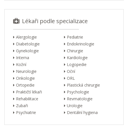
Lékaři podle specializace
Alergologie
Pediatrie
Diabetologie
Endokrinologie
Gynekologie
Chirurgie
Interna
Kardiologie
Kožní
Logopedie
Neurologie
Oční
Onkologie
ORL
Ortopedie
Plastická chirurgie
Praktičtí lékaři
Psychologie
Rehabilitace
Revmatologie
Zubaři
Urologie
Psychiatrie
Dentální hygiena