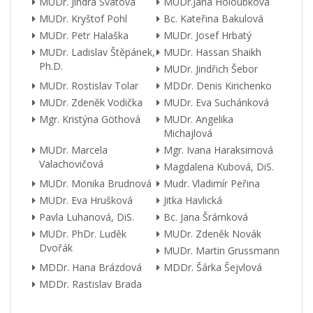
MUDr. Jindra Svátová
MUDr.Jana Holoubková
MUDr. Kryštof Pohl
Bc. Kateřina Bakulová
MUDr. Petr Halaška
MUDr. Josef Hrbatý
MUDr. Ladislav Štěpánek,
MUDr. Hassan Shaikh
Ph.D.
MUDr. Jindřich Šebor
MUDr. Rostislav Tolar
MDDr. Denis Kirichenko
MUDr. Zdeněk Vodička
MUDr. Eva Suchánková
Mgr. Kristýna Göthová
MUDr. Angelika
Michajlová
MUDr. Marcela
Mgr. Ivana Haraksimová
Valachovičová
Magdalena Kubová, DiS.
MUDr. Monika Brudnová
Mudr. Vladimír Peřina
MUDr. Eva Hrušková
Jitka Havlická
Pavla Luhanová, DiS.
Bc. Jana Šrámková
MUDr. PhDr. Luděk
MUDr. Zdeněk Novák
Dvořák
MUDr. Martin Grussmann
MDDr. Hana Brázdová
MDDr. Šárka Šejvlová
MDDr. Rastislav Brada