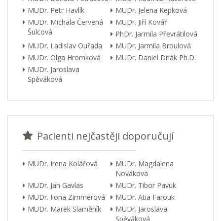
MUDr. Petr Havlík
MUDr. Jelena Kepková
MUDr. Michala Červená
MUDr. Jiří Kovář
Šulcová
PhDr. Jarmila Převrátilová
MUDr. Ladislav Ouřada
MUDr. Jarmila Broulová
MUDr. Olga Hromková
MUDr. Daniel Driák Ph.D.
MUDr. Jaroslava
Spěváková
Pacienti nejčastěji doporučují
MUDr. Irena Kolářová
MUDr. Magdalena
Nováková
MUDr. Jan Gavlas
MUDr. Tibor Pavuk
MUDr. Ilona Zimmerová
MUDr. Atia Farouk
MUDr. Marek Slaměník
MUDr. Jaroslava
Spěváková