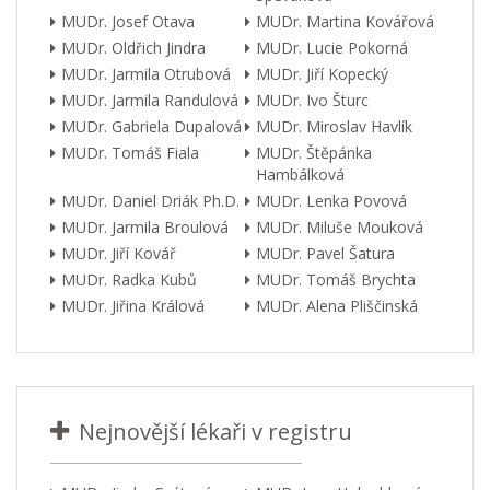
MUDr. Josef Otava
MUDr. Martina Kovářová
MUDr. Oldřich Jindra
MUDr. Lucie Pokorná
MUDr. Jarmila Otrubová
MUDr. Jiří Kopecký
MUDr. Jarmila Randulová
MUDr. Ivo Šturc
MUDr. Gabriela Dupalová
MUDr. Miroslav Havlík
MUDr. Tomáš Fiala
MUDr. Štěpánka
Hambálková
MUDr. Daniel Driák Ph.D.
MUDr. Lenka Povová
MUDr. Jarmila Broulová
MUDr. Miluše Mouková
MUDr. Jiří Kovář
MUDr. Pavel Šatura
MUDr. Radka Kubů
MUDr. Tomáš Brychta
MUDr. Jiřina Králová
MUDr. Alena Pliščinská
Nejnovější lékaři v registru