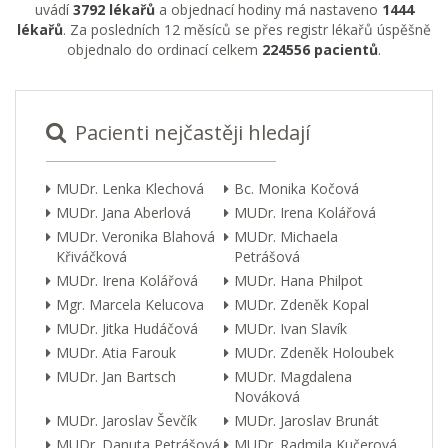
uvádí
3792 lékařů
a objednací hodiny má nastaveno
1444
lékařů
. Za posledních 12 měsíců se přes registr lékařů úspěšně
objednalo do ordinací celkem
224556 pacientů
.
Pacienti nejčastěji hledají
MUDr. Lenka Klechová
Bc. Monika Kočová
MUDr. Jana Aberlová
MUDr. Irena Kolářová
MUDr. Veronika Blahová
MUDr. Michaela
Křiváčková
Petrášová
MUDr. Irena Kolářová
MUDr. Hana Philpot
Mgr. Marcela Kelucova
MUDr. Zdeněk Kopal
MUDr. Jitka Hudáčová
MUDr. Ivan Slavík
MUDr. Atia Farouk
MUDr. Zdeněk Holoubek
MUDr. Jan Bartsch
MUDr. Magdalena
Nováková
MUDr. Jaroslav Ševčík
MUDr. Jaroslav Brunát
MUDr. Danuta Petrášová
MUDr. Radmila Kučerová