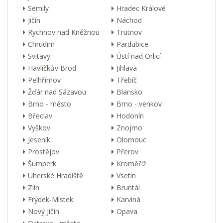
Semily
Hradec Králové
Jičín
Náchod
Rychnov nad Kněžnou
Trutnov
Chrudim
Pardubice
Svitavy
Ústí nad Orlicí
Havlíčkův Brod
Jihlava
Pelhřimov
Třebíč
Žďár nad Sázavou
Blansko
Brno - město
Brno - venkov
Břeclav
Hodonín
Vyškov
Znojmo
Jeseník
Olomouc
Prostějov
Přerov
Šumperk
Kroměříž
Uherské Hradiště
Vsetín
Zlín
Bruntál
Frýdek-Místek
Karviná
Nový Jičín
Opava