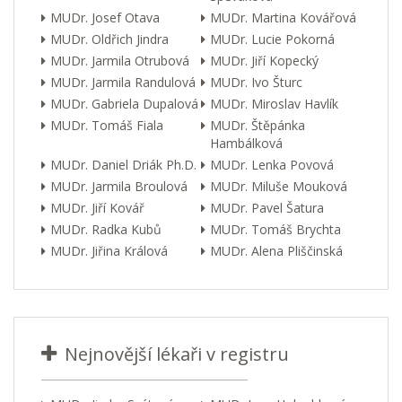
MUDr. Josef Otava
MUDr. Martina Kovářová
MUDr. Oldřich Jindra
MUDr. Lucie Pokorná
MUDr. Jarmila Otrubová
MUDr. Jiří Kopecký
MUDr. Jarmila Randulová
MUDr. Ivo Šturc
MUDr. Gabriela Dupalová
MUDr. Miroslav Havlík
MUDr. Tomáš Fiala
MUDr. Štěpánka
Hambálková
MUDr. Daniel Driák Ph.D.
MUDr. Lenka Povová
MUDr. Jarmila Broulová
MUDr. Miluše Mouková
MUDr. Jiří Kovář
MUDr. Pavel Šatura
MUDr. Radka Kubů
MUDr. Tomáš Brychta
MUDr. Jiřina Králová
MUDr. Alena Pliščinská
Nejnovější lékaři v registru