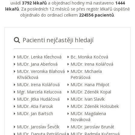
uvádí
3792 lékařů
a objednací hodiny má nastaveno
1444
lékařů
. Za posledních 12 měsíců se přes registr lékařů úspěšně
objednalo do ordinací celkem
224556 pacientů
.
Pacienti nejčastěji hledají
MUDr. Lenka Klechová
Bc. Monika Kočová
MUDr. Jana Aberlová
MUDr. Irena Kolářová
MUDr. Veronika Blahová
MUDr. Michaela
Křiváčková
Petrášová
MUDr. Irena Kolářová
MUDr. Hana Philpot
Mgr. Marcela Kelucova
MUDr. Zdeněk Kopal
MUDr. Jitka Hudáčová
MUDr. Ivan Slavík
MUDr. Atia Farouk
MUDr. Zdeněk Holoubek
MUDr. Jan Bartsch
MUDr. Magdalena
Nováková
MUDr. Jaroslav Ševčík
MUDr. Jaroslav Brunát
MUDr. Danuta Petrášová
MUDr. Radmila Kučerová