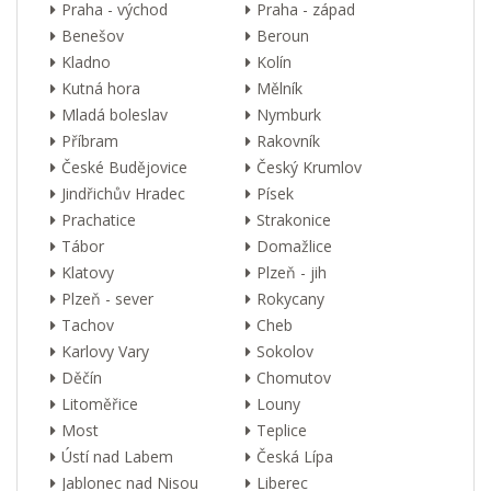
Praha - východ
Praha - západ
Benešov
Beroun
Kladno
Kolín
Kutná hora
Mělník
Mladá boleslav
Nymburk
Příbram
Rakovník
České Budějovice
Český Krumlov
Jindřichův Hradec
Písek
Prachatice
Strakonice
Tábor
Domažlice
Klatovy
Plzeň - jih
Plzeň - sever
Rokycany
Tachov
Cheb
Karlovy Vary
Sokolov
Děčín
Chomutov
Litoměřice
Louny
Most
Teplice
Ústí nad Labem
Česká Lípa
Jablonec nad Nisou
Liberec