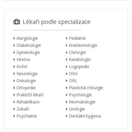
Lékaři podle specializace
Alergologie
Pediatrie
Diabetologie
Endokrinologie
Gynekologie
Chirurgie
Interna
Kardiologie
Kožní
Logopedie
Neurologie
Oční
Onkologie
ORL
Ortopedie
Plastická chirurgie
Praktičtí lékaři
Psychologie
Rehabilitace
Revmatologie
Zubaři
Urologie
Psychiatrie
Dentální hygiena