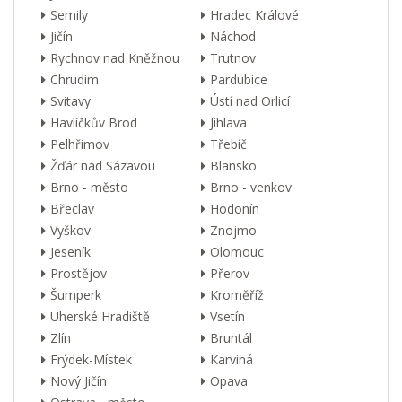
Semily
Hradec Králové
Jičín
Náchod
Rychnov nad Kněžnou
Trutnov
Chrudim
Pardubice
Svitavy
Ústí nad Orlicí
Havlíčkův Brod
Jihlava
Pelhřimov
Třebíč
Žďár nad Sázavou
Blansko
Brno - město
Brno - venkov
Břeclav
Hodonín
Vyškov
Znojmo
Jeseník
Olomouc
Prostějov
Přerov
Šumperk
Kroměříž
Uherské Hradiště
Vsetín
Zlín
Bruntál
Frýdek-Místek
Karviná
Nový Jičín
Opava