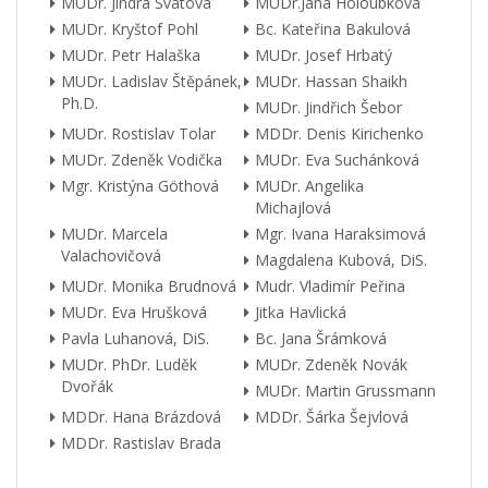
MUDr. Jindra Svátová
MUDr.Jana Holoubková
MUDr. Kryštof Pohl
Bc. Kateřina Bakulová
MUDr. Petr Halaška
MUDr. Josef Hrbatý
MUDr. Ladislav Štěpánek,
MUDr. Hassan Shaikh
Ph.D.
MUDr. Jindřich Šebor
MUDr. Rostislav Tolar
MDDr. Denis Kirichenko
MUDr. Zdeněk Vodička
MUDr. Eva Suchánková
Mgr. Kristýna Göthová
MUDr. Angelika
Michajlová
MUDr. Marcela
Mgr. Ivana Haraksimová
Valachovičová
Magdalena Kubová, DiS.
MUDr. Monika Brudnová
Mudr. Vladimír Peřina
MUDr. Eva Hrušková
Jitka Havlická
Pavla Luhanová, DiS.
Bc. Jana Šrámková
MUDr. PhDr. Luděk
MUDr. Zdeněk Novák
Dvořák
MUDr. Martin Grussmann
MDDr. Hana Brázdová
MDDr. Šárka Šejvlová
MDDr. Rastislav Brada