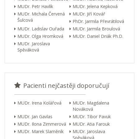
MUDr. Petr Havlík
MUDr. Jelena Kepková
MUDr. Michala Červená
MUDr. Jiří Kovář
Šulcová
PhDr. Jarmila Převrátilová
MUDr. Ladislav Ouřada
MUDr. Jarmila Broulová
MUDr. Olga Hromková
MUDr. Daniel Driák Ph.D.
MUDr. Jaroslava
Spěváková
Pacienti nejčastěji doporučují
MUDr. Irena Kolářová
MUDr. Magdalena
Nováková
MUDr. Jan Gavlas
MUDr. Tibor Pavuk
MUDr. Ilona Zimmerová
MUDr. Atia Farouk
MUDr. Marek Slaměník
MUDr. Jaroslava
Spěváková