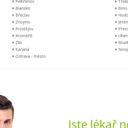
Pelhřimov
Třebí
Blansko
Brno
Břeclav
Hodo
Znojmo
Jesen
Prostějov
Přer
Kroměříž
Uher
Zlín
Brunt
Karviná
Nový 
Ostrava - město
Jste lékař 