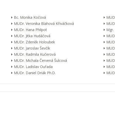
Bc. Monika Kočová
MUDr
MUDr. Veronika Blahová Křiváčková
MUDr
MUDr. Hana Philpot
Mgr.
MUDr. Jitka Hudáčová
MUDr.
MUDr. Zdeněk Holoubek
MUDr
MUDr. Jaroslav Ševčík
MUDr
MUDr. Radmila Kučerová
MUDr.
MUDr. Michala Červená Šulcová
MUDr.
MUDr. Ladislav Ouřada
MUDr
MUDr. Daniel Driák Ph.D.
MUDr