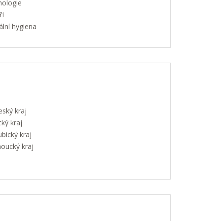
hologie
ři
lní hygiena
eský kraj
ký kraj
bický kraj
oucký kraj