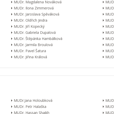
MUDr. Magdalena Nováková
MUDr
MUDr. Ilona Zimmerová
MUDr
MUDr. Jaroslava Spěváková
MUDr
MUDr. Oldřich Jindra
MUDr
MUDr. Jiří Kopecký
MUDr
MUDr. Gabriela Dupalová
MUDr.
MUDr. Štěpánka Hambálková
MUDr.
MUDr. Jarmila Broulová
MUDr
MUDr. Pavel Šatura
MUDr
MUDr. Jiřina Králová
MUDr.
MUDr.Jana Holoubková
MUDr
MUDr. Petr Halaška
MUDr
MUDr. Hassan Shaikh
MUDr.