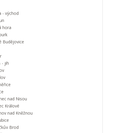
a - východ
un
á hora
urk
é Budějovice
r
 - jih
ov
lov
měřice
ce
onec nad Nisou
ec Králové
nov nad Kněžnou
ubice
íčkův Brod