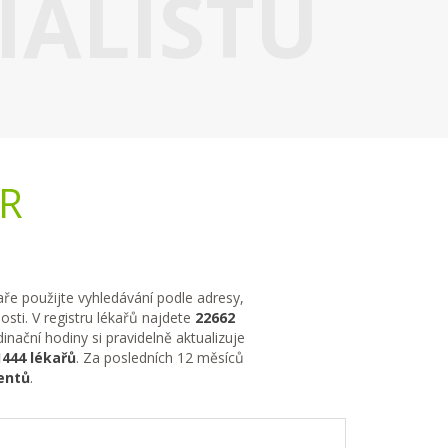
IALISTU
ČR
kaře použijte vyhledávání podle adresy,
sti. V registru lékařů najdete
22662
nační hodiny si pravidelně aktualizuje
1444 lékařů
. Za posledních 12 měsíců
entů
.