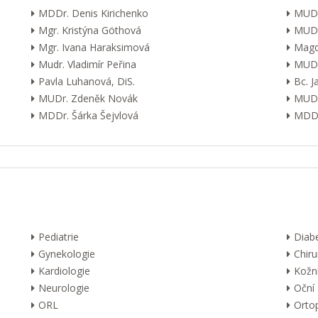
MDDr. Denis Kirichenko
MUDr
Mgr. Kristýna Göthová
MUDr
Mgr. Ivana Haraksimová
Magd
Mudr. Vladimír Peřina
MUDr
Pavla Luhanová, DiS.
Bc. 
MUDr. Zdeněk Novák
MUDr
MDDr. Šárka Šejvlová
MDDr
Pediatrie
Diab
Gynekologie
Chiru
Kardiologie
Kožn
Neurologie
Oční
ORL
Orto