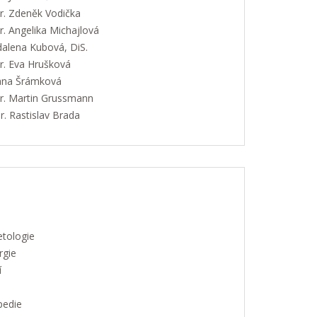
. Zdeněk Vodička
. Angelika Michajlová
alena Kubová, DiS.
. Eva Hrušková
Jana Šrámková
. Martin Grussmann
. Rastislav Brada
etologie
rgie
í
pedie