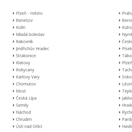
Plzeň - město
Prah
Benešov
Bero
Kolín
Kutn
Mladá boleslav
Nymb
Rakovník
Česk
Jindřichův Hradec
Písek
Strakonice
Tábo
Klatovy
Plzeň
Rokycany
Tach
Karlovy Vary
Soko
Chomutov
Lito
Most
Tepli
Česká Lípa
Jabl
Semily
Hrad
Náchod
Rych
Chrudim
Pard
Ústí nad Orlicí
Havl