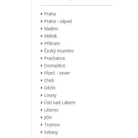
Praha
Praha - západ
Kladno
Mělník
Příbram
Český Krumlov
Prachatice
Domažlice
Plzeň - sever
Cheb
Děčín
Louny
Ústí nad Labem
Liberec
Jičín
Trutnov
Svitavy