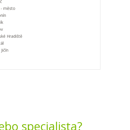
č
 - město
nín
ík
ov
ské Hradiště
ál
Jičín
nebo specialista?