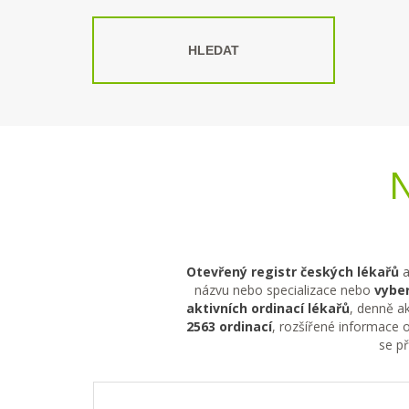
HLEDAT
N
Otevřený registr českých lékařů
a
názvu nebo specializace nebo
vyber
aktivních ordinací lékařů
, denně ak
2563 ordinací
, rozšířené informace o
se p