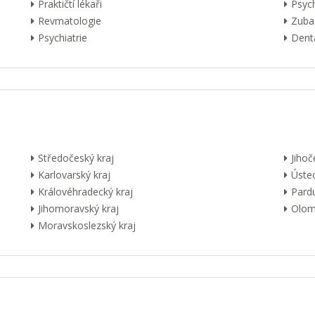
Praktičtí lékaři
Psyc
Revmatologie
Zuba
Psychiatrie
Dentá
Středočeský kraj
Jihoč
Karlovarský kraj
Ústec
Královéhradecký kraj
Pardu
Jihomoravský kraj
Olom
Moravskoslezský kraj