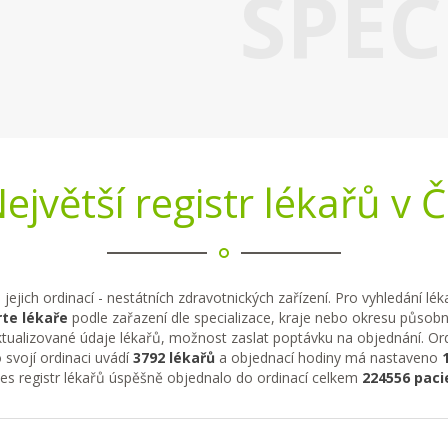
SPEC
ejvětší registr lékařů v 
 jejich ordinací - nestátních zdravotnických zařízení. Pro vyhledání lé
te lékaře
podle zařazení dle specializace, kraje nebo okresu působno
tualizované údaje lékařů, možnost zaslat poptávku na objednání. Ordi
 svojí ordinaci uvádí
3792 lékařů
a objednací hodiny má nastaveno
řes registr lékařů úspěšně objednalo do ordinací celkem
224556 paci