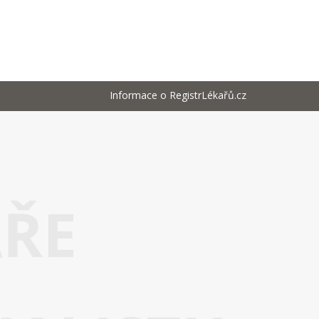
Informace o RegistrLékařů.cz
AŘE