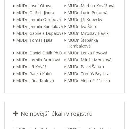
MUDr. Josef Otava
MUDr. Martina Kovářová
MUDr. Oldřich Jindra
MUDr. Lucie Pokorná
MUDr. Jarmila Otrubová
MUDr. Jiří Kopecký
MUDr. Jarmila Randulová
MUDr. Ivo Šturc
MUDr. Gabriela Dupalová
MUDr. Miroslav Havlík
MUDr. Tomáš Fiala
MUDr. Štěpánka
Hambálková
MUDr. Daniel Driák Ph.D.
MUDr. Lenka Povová
MUDr. Jarmila Broulová
MUDr. Miluše Mouková
MUDr. Jiří Kovář
MUDr. Pavel Šatura
MUDr. Radka Kubů
MUDr. Tomáš Brychta
MUDr. Jiřina Králová
MUDr. Alena Pliščinská
Nejnovější lékaři v registru