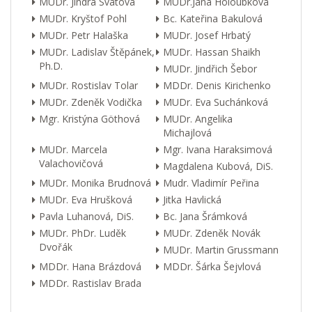
MUDr. Jindra Svátová
MUDr.Jana Holoubková
MUDr. Kryštof Pohl
Bc. Kateřina Bakulová
MUDr. Petr Halaška
MUDr. Josef Hrbatý
MUDr. Ladislav Štěpánek,
MUDr. Hassan Shaikh
Ph.D.
MUDr. Jindřich Šebor
MUDr. Rostislav Tolar
MDDr. Denis Kirichenko
MUDr. Zdeněk Vodička
MUDr. Eva Suchánková
Mgr. Kristýna Göthová
MUDr. Angelika
Michajlová
MUDr. Marcela
Mgr. Ivana Haraksimová
Valachovičová
Magdalena Kubová, DiS.
MUDr. Monika Brudnová
Mudr. Vladimír Peřina
MUDr. Eva Hrušková
Jitka Havlická
Pavla Luhanová, DiS.
Bc. Jana Šrámková
MUDr. PhDr. Luděk
MUDr. Zdeněk Novák
Dvořák
MUDr. Martin Grussmann
MDDr. Hana Brázdová
MDDr. Šárka Šejvlová
MDDr. Rastislav Brada