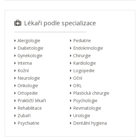
Lékaři podle specializace
Alergologie
Pediatrie
Diabetologie
Endokrinologie
Gynekologie
Chirurgie
Interna
Kardiologie
Kožní
Logopedie
Neurologie
Oční
Onkologie
ORL
Ortopedie
Plastická chirurgie
Praktičtí lékaři
Psychologie
Rehabilitace
Revmatologie
Zubaři
Urologie
Psychiatrie
Dentální hygiena