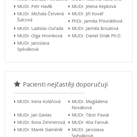
MUDr. Petr Havlík
MUDr. Jelena Kepková
MUDr. Michala Červená
MUDr. Jiří Kovář
Šulcová
PhDr. Jarmila Převrátilová
MUDr. Ladislav Ouřada
MUDr. Jarmila Broulová
MUDr. Olga Hromková
MUDr. Daniel Driák Ph.D.
MUDr. Jaroslava
Spěváková
Pacienti nejčastěji doporučují
MUDr. Irena Kolářová
MUDr. Magdalena
Nováková
MUDr. Jan Gavlas
MUDr. Tibor Pavuk
MUDr. Ilona Zimmerová
MUDr. Atia Farouk
MUDr. Marek Slaměník
MUDr. Jaroslava
Spěváková