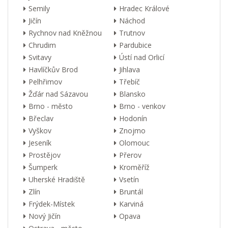
Semily
Hradec Králové
Jičín
Náchod
Rychnov nad Kněžnou
Trutnov
Chrudim
Pardubice
Svitavy
Ústí nad Orlicí
Havlíčkův Brod
Jihlava
Pelhřimov
Třebíč
Žďár nad Sázavou
Blansko
Brno - město
Brno - venkov
Břeclav
Hodonín
Vyškov
Znojmo
Jeseník
Olomouc
Prostějov
Přerov
Šumperk
Kroměříž
Uherské Hradiště
Vsetín
Zlín
Bruntál
Frýdek-Místek
Karviná
Nový Jičín
Opava