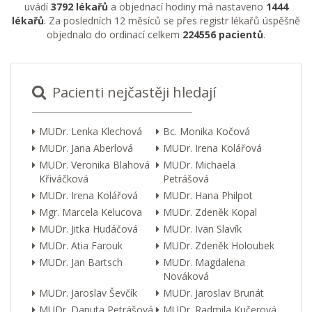
uvádí
3792 lékařů
a objednací hodiny má nastaveno
1444
lékařů
. Za posledních 12 měsíců se přes registr lékařů úspěšně
objednalo do ordinací celkem
224556 pacientů
.
Pacienti nejčastěji hledají
MUDr. Lenka Klechová
Bc. Monika Kočová
MUDr. Jana Aberlová
MUDr. Irena Kolářová
MUDr. Veronika Blahová
MUDr. Michaela
Křiváčková
Petrášová
MUDr. Irena Kolářová
MUDr. Hana Philpot
Mgr. Marcela Kelucova
MUDr. Zdeněk Kopal
MUDr. Jitka Hudáčová
MUDr. Ivan Slavík
MUDr. Atia Farouk
MUDr. Zdeněk Holoubek
MUDr. Jan Bartsch
MUDr. Magdalena
Nováková
MUDr. Jaroslav Ševčík
MUDr. Jaroslav Brunát
MUDr. Danuta Petrášová
MUDr. Radmila Kučerová