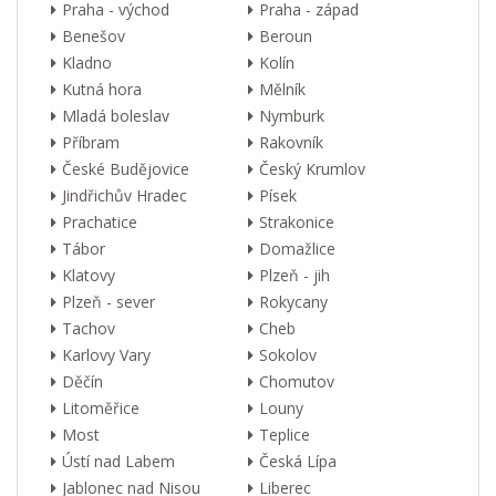
Praha - východ
Praha - západ
Benešov
Beroun
Kladno
Kolín
Kutná hora
Mělník
Mladá boleslav
Nymburk
Příbram
Rakovník
České Budějovice
Český Krumlov
Jindřichův Hradec
Písek
Prachatice
Strakonice
Tábor
Domažlice
Klatovy
Plzeň - jih
Plzeň - sever
Rokycany
Tachov
Cheb
Karlovy Vary
Sokolov
Děčín
Chomutov
Litoměřice
Louny
Most
Teplice
Ústí nad Labem
Česká Lípa
Jablonec nad Nisou
Liberec