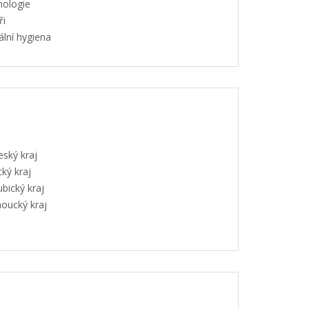
hologie
ři
lní hygiena
eský kraj
ký kraj
bický kraj
oucký kraj