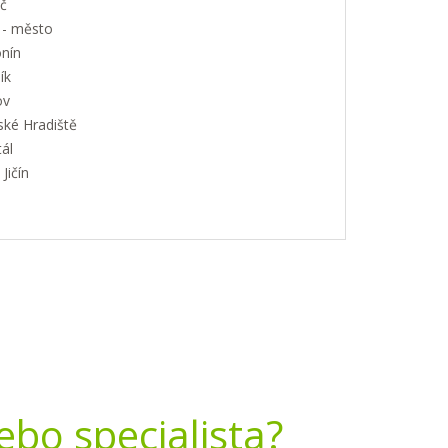
č
 - město
nín
ík
ov
ské Hradiště
ál
Jičín
nebo specialista?