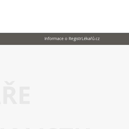
Informace o RegistrLékařů.cz
AŘE