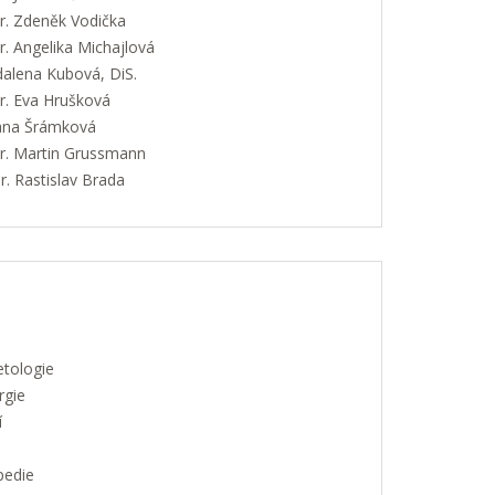
. Zdeněk Vodička
. Angelika Michajlová
alena Kubová, DiS.
. Eva Hrušková
Jana Šrámková
. Martin Grussmann
. Rastislav Brada
etologie
rgie
í
pedie