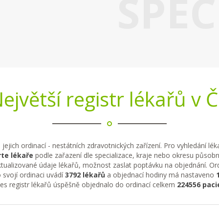
SPEC
ejvětší registr lékařů v 
 jejich ordinací - nestátních zdravotnických zařízení. Pro vyhledání lé
te lékaře
podle zařazení dle specializace, kraje nebo okresu působno
tualizované údaje lékařů, možnost zaslat poptávku na objednání. Ordi
 svojí ordinaci uvádí
3792 lékařů
a objednací hodiny má nastaveno
řes registr lékařů úspěšně objednalo do ordinací celkem
224556 paci