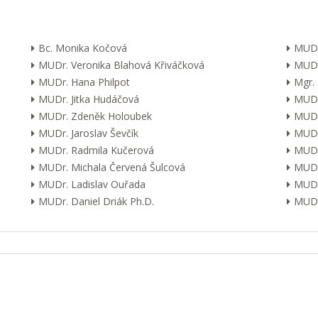
Bc. Monika Kočová
MUDr
MUDr. Veronika Blahová Křiváčková
MUDr
MUDr. Hana Philpot
Mgr.
MUDr. Jitka Hudáčová
MUDr.
MUDr. Zdeněk Holoubek
MUDr
MUDr. Jaroslav Ševčík
MUDr
MUDr. Radmila Kučerová
MUDr.
MUDr. Michala Červená Šulcová
MUDr.
MUDr. Ladislav Ouřada
MUDr
MUDr. Daniel Driák Ph.D.
MUDr