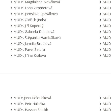
MUDr. Magdalena Nováková
MUDr
MUDr. Ilona Zimmerová
MUDr
MUDr. Jaroslava Spěváková
MUDr
MUDr. Oldřich Jindra
MUDr
MUDr. Jiří Kopecký
MUDr
MUDr. Gabriela Dupalová
MUDr.
MUDr. Štěpánka Hambálková
MUDr.
MUDr. Jarmila Broulová
MUDr
MUDr. Pavel Šatura
MUDr
MUDr. Jiřina Králová
MUDr.
MUDr.Jana Holoubková
MUDr
MUDr. Petr Halaška
MUDr
MUDr. Hassan Shaikh
MUDr.