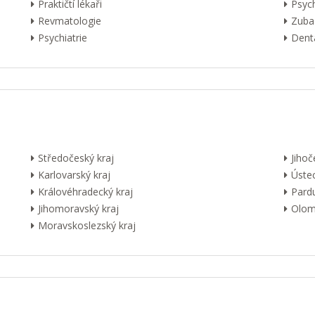
Praktičtí lékaři
Psyc
Revmatologie
Zuba
Psychiatrie
Dentá
Středočeský kraj
Jihoč
Karlovarský kraj
Ústec
Královéhradecký kraj
Pardu
Jihomoravský kraj
Olom
Moravskoslezský kraj