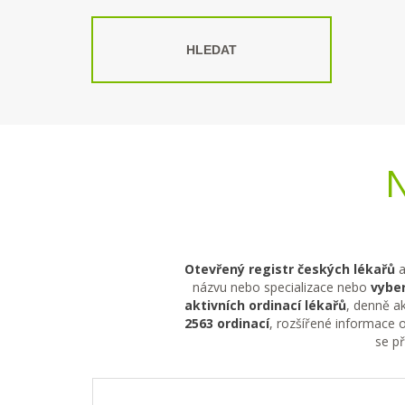
HLEDAT
N
Otevřený registr českých lékařů
a
názvu nebo specializace nebo
vyber
aktivních ordinací lékařů
, denně ak
2563 ordinací
, rozšířené informace o
se p