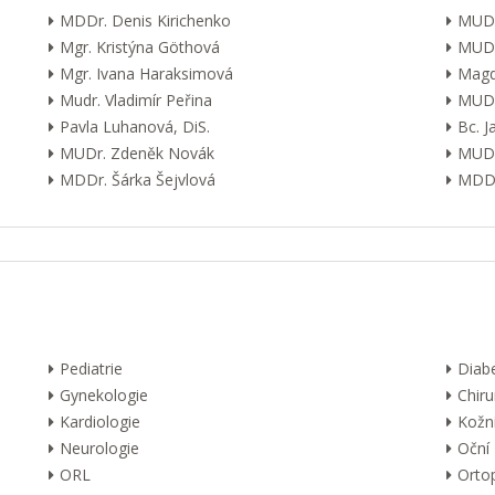
MDDr. Denis Kirichenko
MUDr
Mgr. Kristýna Göthová
MUDr
Mgr. Ivana Haraksimová
Magd
Mudr. Vladimír Peřina
MUDr
Pavla Luhanová, DiS.
Bc. 
MUDr. Zdeněk Novák
MUDr
MDDr. Šárka Šejvlová
MDDr
Pediatrie
Diab
Gynekologie
Chiru
Kardiologie
Kožn
Neurologie
Oční
ORL
Orto