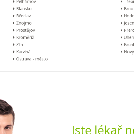
Pelhřimov
Třebí
Blansko
Brno
Břeclav
Hodo
Znojmo
Jesen
Prostějov
Přer
Kroměříž
Uher
Zlín
Brunt
Karviná
Nový 
Ostrava - město
Jste lékař 