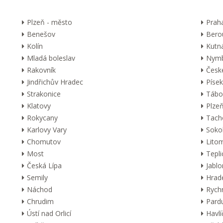
Plzeň - město
Prah
Benešov
Bero
Kolín
Kutn
Mladá boleslav
Nymb
Rakovník
Česk
Jindřichův Hradec
Písek
Strakonice
Tábo
Klatovy
Plzeň
Rokycany
Tach
Karlovy Vary
Soko
Chomutov
Lito
Most
Tepli
Česká Lípa
Jabl
Semily
Hrad
Náchod
Rych
Chrudim
Pard
Ústí nad Orlicí
Havl