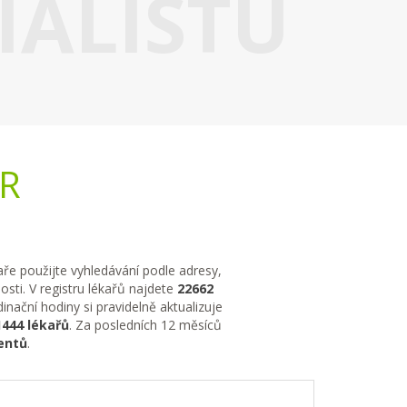
IALISTU
ČR
kaře použijte vyhledávání podle adresy,
sti. V registru lékařů najdete
22662
nační hodiny si pravidelně aktualizuje
1444 lékařů
. Za posledních 12 měsíců
entů
.