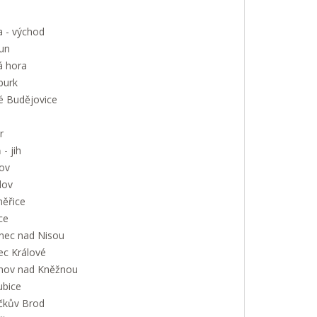
a - východ
un
á hora
urk
é Budějovice
r
 - jih
ov
lov
měřice
ce
onec nad Nisou
ec Králové
nov nad Kněžnou
ubice
íčkův Brod