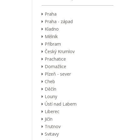
Praha
Praha - západ
Kladno
Mělník
Příbram
Český Krumlov
Prachatice
Domažlice
Plzeň - sever
Cheb
Děčín
Louny
Ústí nad Labem
Liberec
Jičín
Trutnov
Svitavy